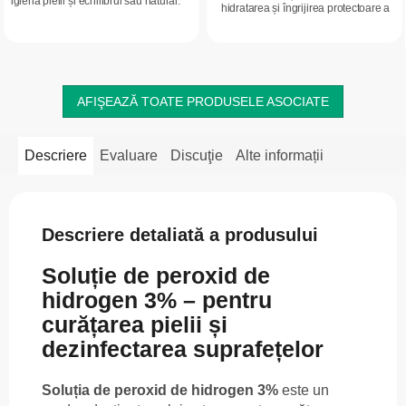
igiena pielii și echilibrul său natural.
hidratarea și îngrijirea protectoare a
Are o textură lejeră, se absoarbe
pielii. Textura lejeră se absoarbe rapid
rapid și este potrivită pentru...
și este potrivită pentru îngrijirea...
AFIŞEAZĂ TOATE PRODUSELE ASOCIATE
Descriere
Evaluare
Discuţie
Alte informații
Descriere detaliată a produsului
Soluție de peroxid de
hidrogen 3% – pentru
curățarea pielii și
dezinfectarea suprafețelor
Soluția de peroxid de hidrogen 3%
este un