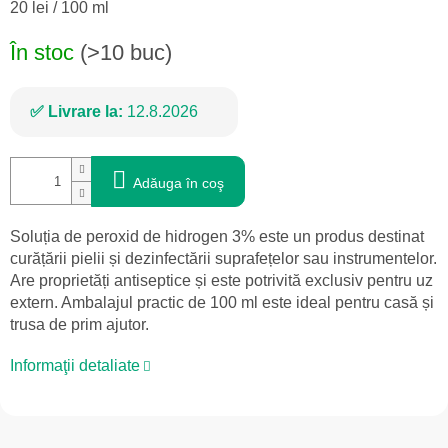
Evaluare
20 lei / 100 ml
preţ:
În stoc
(>10 buc)
Livrare la:
12.8.2026
Adăuga în coş
Soluția de peroxid de hidrogen 3% este un produs destinat
curățării pielii și dezinfectării suprafețelor sau instrumentelor.
Are proprietăți antiseptice și este potrivită exclusiv pentru uz
extern. Ambalajul practic de 100 ml este ideal pentru casă și
trusa de prim ajutor.
Informaţii detaliate