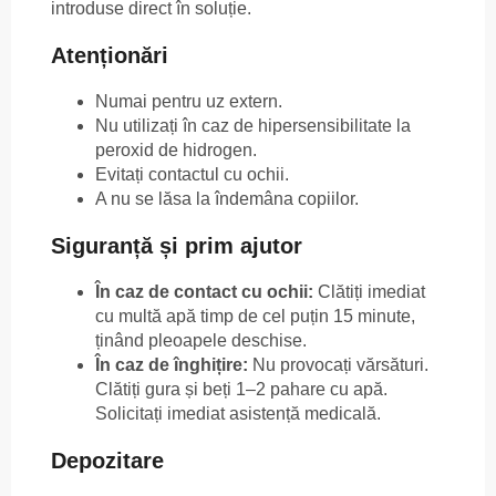
introduse direct în soluție.
Atenționări
Numai pentru uz extern.
Nu utilizați în caz de hipersensibilitate la
peroxid de hidrogen.
Evitați contactul cu ochii.
A nu se lăsa la îndemâna copiilor.
Siguranță și prim ajutor
În caz de contact cu ochii:
Clătiți imediat
cu multă apă timp de cel puțin 15 minute,
ținând pleoapele deschise.
În caz de înghițire:
Nu provocați vărsături.
Clătiți gura și beți 1–2 pahare cu apă.
Solicitați imediat asistență medicală.
Depozitare