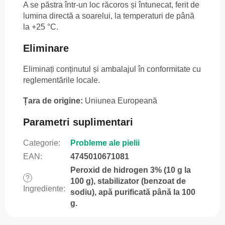
A se păstra într-un loc răcoros și întunecat, ferit de
lumina directă a soarelui, la temperaturi de până
la +25 °C.
Eliminare
Eliminați conținutul și ambalajul în conformitate cu
reglementările locale.
Țara de origine:
Uniunea Europeană
Parametri suplimentari
Categorie
:
Probleme ale pielii
EAN
:
4745010671081
Peroxid de hidrogen 3% (10 g la
?
100 g), stabilizator (benzoat de
Ingrediente
:
sodiu), apă purificată până la 100
g.