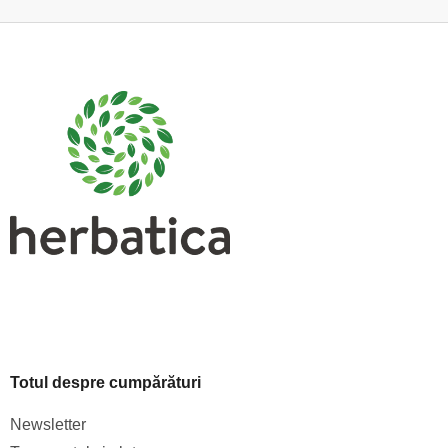
S
u
b
s
o
l
Totul despre cumpărături
Newsletter