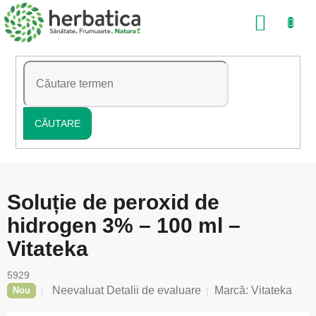
Treci
COŞ
la
conținut
DE
CUMP
CĂUTARE
Soluție de peroxid de
hidrogen 3% – 100 ml –
Vitateka
5929
Evaluarea
Neevaluat
Detalii de evaluare
Marcă:
Vitateka
Nou
medie