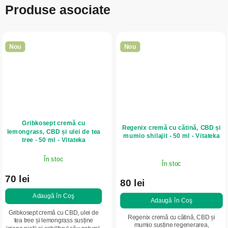
Produse asociate
Nou
Nou
Gribkosept cremă cu
Regenix cremă cu cătină, CBD și
lemongrass, CBD și ulei de tea
mumio shilajit - 50 ml - Vitateka
tree - 50 ml - Vitateka
În stoc
În stoc
70 lei
80 lei
Adaugă în Coş
Adaugă în Coş
Gribkosept cremă cu CBD, ulei de
Regenix cremă cu cătină, CBD și
tea tree și lemongrass susține
mumio susține regenerarea,