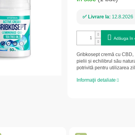
Livrare la:
12.8.2026
Adăuga în 
Gribkosept cremă cu CBD, u
pielii și echilibrul său natu
potrivită pentru utilizarea zi
Informaţii detaliate