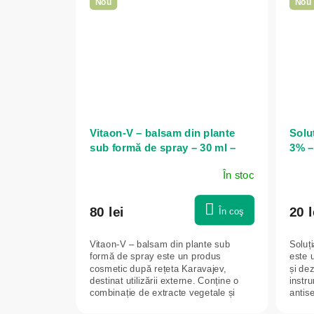
Nou
Nou
Vitaon-V – balsam din plante
Solu
sub formă de spray – 30 ml –
3% –
Vitateka
În stoc
80 lei
20 l
În coş
Vitaon-V – balsam din plante sub
Soluț
formă de spray este un produs
este u
cosmetic după rețeta Karavajev,
și dez
destinat utilizării externe. Conține o
instru
combinație de extracte vegetale și
antise
uleiuri...