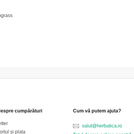
ngrass
despre cumpărături
Cum vă putem ajuta?
tter
salut@herbatica.ro
rtul și plata