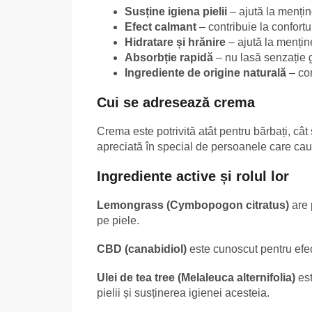
Susține igiena pielii
– ajută la mențin
Efect calmant
– contribuie la confortul
Hidratare și hrănire
– ajută la menține
Absorbție rapidă
– nu lasă senzație 
Ingrediente de origine naturală
– con
Cui se adresează crema
Crema este potrivită atât pentru bărbați, cât ș
apreciată în special de persoanele care cau
Ingrediente active și rolul lor
Lemongrass (Cymbopogon citratus)
are 
pe piele.
CBD (canabidiol)
este cunoscut pentru efect
Ulei de tea tree (Melaleuca alternifolia)
est
pielii și susținerea igienei acesteia.