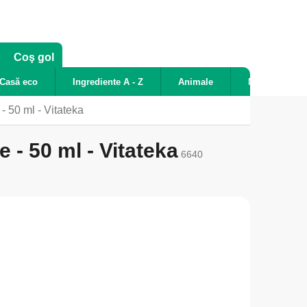
COŞ
Coş gol
DE
Casă eco
Ingrediente A - Z
Animale
Noutăți
CUMPĂRĂTURI
- 50 ml - Vitateka
 - 50 ml - Vitateka
6640