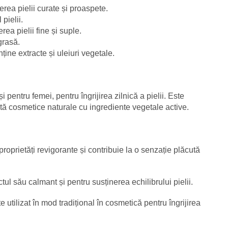
erea pielii curate și proaspete.
 pielii.
rea pielii fine și suple.
grasă.
ține extracte și uleiuri vegetale.
i pentru femei, pentru îngrijirea zilnică a pielii. Este
tă cosmetice naturale cu ingrediente vegetale active.
proprietăți revigorante și contribuie la o senzație plăcută
ul său calmant și pentru susținerea echilibrului pielii.
e utilizat în mod tradițional în cosmetică pentru îngrijirea