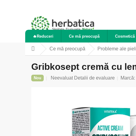
Treci
la
conținut
🔥Reduceri
Ce mă preocupă
Cosmetică 
Ce mă preocupă
Probleme ale pieli
Acasă
Gribkosept cremă cu lemo
Evaluarea
Neevaluat
Detalii de evaluare
Marcă
Nou
medie
a
produsului
este
0,0
din
5
stele.