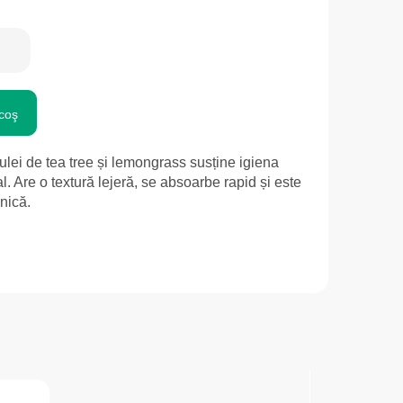
coş
lei de tea tree și lemongrass susține igiena
ral. Are o textură lejeră, se absoarbe rapid și este
lnică.