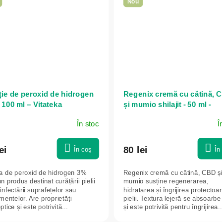
Nou
ție de peroxid de hidrogen
Regenix cremă cu cătină, 
 100 ml – Vitateka
și mumio shilajit - 50 ml -
Vitateka
În stoc
Î
ei
80 lei
În coş
În
ia de peroxid de hidrogen 3%
Regenix cremă cu cătină, CBD ș
n produs destinat curățării pielii
mumio susține regenerarea,
infectării suprafețelor sau
hidratarea și îngrijirea protectoa
mentelor. Are proprietăți
pielii. Textura lejeră se absoarbe
ptice și este potrivită...
și este potrivită pentru îngrijirea..