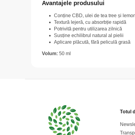
Avantajele produsului
Conține CBD, ulei de tea tree și lemo
Textură lejeră, cu absorbție rapidă
Potrivită pentru utilizarea zilnică
Susține echilibrul natural al pielii
Aplicare plăcută, fără peliculă grasă
Volum:
50 ml
S
u
b
s
Totul 
o
l
Newsle
Transpo