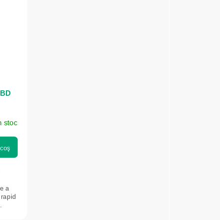
CBD
n stoc
 coş
i
re a
 rapid
.