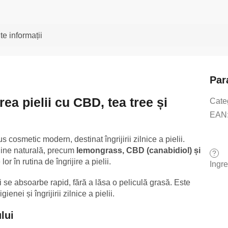
te informații
Par
ea pielii cu CBD, tea tree și
Cate
EAN
 cosmetic modern, destinat îngrijirii zilnice a pielii.
gine naturală, precum
lemongrass, CBD (canabidiol) și
?
lor în rutina de îngrijire a pielii.
Ingr
i se absoarbe rapid, fără a lăsa o peliculă grasă. Este
ienei și îngrijirii zilnice a pielii.
lui