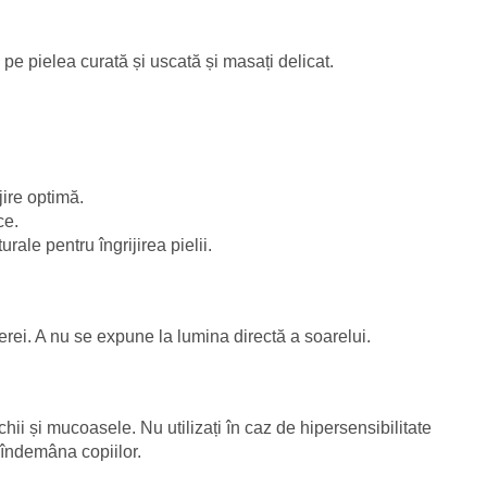
pe pielea curată și uscată și masați delicat.
jire optimă.
ce.
ale pentru îngrijirea pielii.
erei. A nu se expune la lumina directă a soarelui.
chii și mucoasele. Nu utilizați în caz de hipersensibilitate
a îndemâna copiilor.