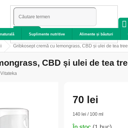
CĂUTARE
naturală
Suplimente nutritive
Alimente și băuturi
i
Gribkosept cremă cu lemongrass, CBD și ulei de tea tree 
ngrass, CBD și ulei de tea tree
:
Vitateka
70 lei
Evaluare
140 lei / 100 ml
preţ:
În stoc
(1 buc)