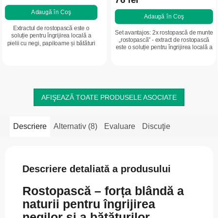
produsului
Adaugă în Coş
este
Adaugă în Coş
5,0
Extractul de rostopască este o
Set avantajos: 2x rostopască de munte
din
soluție pentru îngrijirea locală a
„rostopască” - extract de rostopască
pielii cu negi, papiloame și bătături
5
este o soluție pentru îngrijirea locală a
uscate. Formula activă a acestui
pielii cu negi, papiloame și bătături
stele.
produs susține regenerarea
uscate. Formula activă...
naturală a...
AFIŞEAZĂ TOATE PRODUSELE ASOCIATE
Descriere
Alternativ (8)
Evaluare
Discuţie
Descriere detaliată a produsului
Rostopască – forța blândă a
naturii pentru îngrijirea
negilor și a bătăturilor