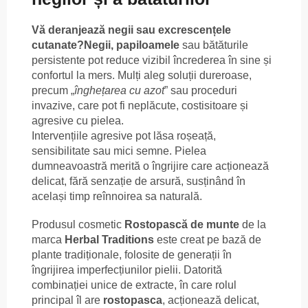
Vă deranjează negii sau excrescențele
cutanate?
Negii, papiloamele
sau bătăturile
persistente pot reduce vizibil încrederea în sine și
confortul la mers. Mulți aleg soluții dureroase,
precum „
înghețarea cu azot
” sau proceduri
invazive, care pot fi neplăcute, costisitoare și
agresive cu pielea.
Intervențiile agresive pot lăsa roșeață,
sensibilitate sau mici semne. Pielea
dumneavoastră merită o îngrijire care acționează
delicat, fără senzație de arsură, susținând în
același timp reînnoirea sa naturală.
Produsul cosmetic
Rostopască de munte
de la
marca
Herbal Traditions
este creat pe bază de
plante tradiționale, folosite de generații în
îngrijirea imperfecțiunilor pielii. Datorită
combinației unice de extracte, în care rolul
principal îl are
rostopasca
, acționează delicat,