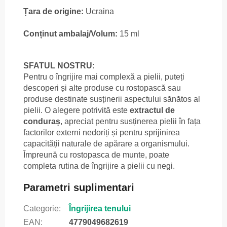
Țara de origine:
Ucraina
Conținut ambalaj/Volum:
15 ml
SFATUL NOSTRU:
Pentru o îngrijire mai complexă a pielii, puteți
descoperi și alte produse cu rostopască sau
produse destinate susținerii aspectului sănătos al
pielii. O alegere potrivită este
extractul de
conduraș
, apreciat pentru susținerea pielii în fața
factorilor externi nedoriți și pentru sprijinirea
capacității naturale de apărare a organismului.
Împreună cu rostopasca de munte, poate
completa rutina de îngrijire a pielii cu negi.
Parametri suplimentari
Categorie
:
Îngrijirea tenului
EAN
:
4779049682619