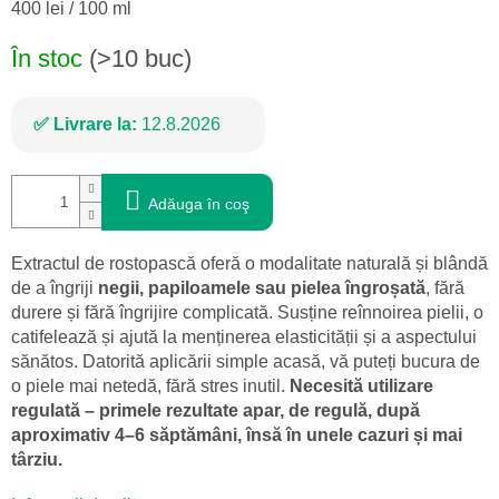
Evaluare
400 lei / 100 ml
preţ:
În stoc
(>10 buc)
Livrare la:
12.8.2026
Adăuga în coş
Extractul de rostopască oferă o modalitate naturală și blândă
de a îngriji
negii, papiloamele sau pielea îngroșată
, fără
durere și fără îngrijire complicată. Susține reînnoirea pielii, o
catifelează și ajută la menținerea elasticității și a aspectului
sănătos. Datorită aplicării simple acasă, vă puteți bucura de
o piele mai netedă, fără stres inutil.
Necesită utilizare
regulată – primele rezultate apar, de regulă, după
aproximativ 4–6 săptămâni, însă în unele cazuri și mai
târziu.