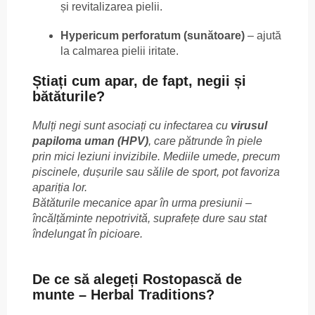
și revitalizarea pielii.
Hypericum perforatum (sunătoare)
– ajută
la calmarea pielii iritate.
Știați cum apar, de fapt, negii și
bătăturile?
Mulți negi sunt asociați cu infectarea cu
virusul
papiloma uman (HPV)
, care pătrunde în piele
prin mici leziuni invizibile. Mediile umede, precum
piscinele, dușurile sau sălile de sport, pot favoriza
apariția lor.
Bătăturile mecanice apar în urma presiunii –
încălțăminte nepotrivită, suprafețe dure sau stat
îndelungat în picioare.
De ce să alegeți Rostopască de
munte – Herbal Traditions?