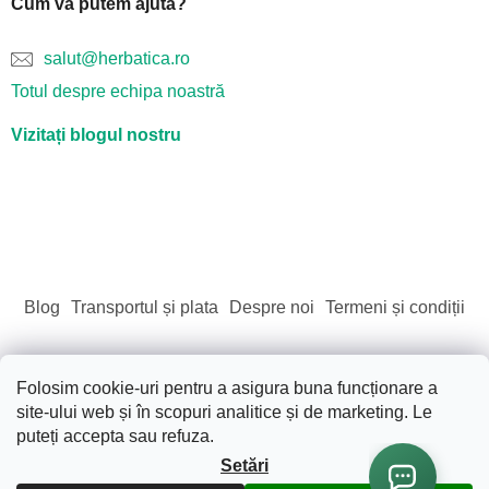
Cum vă putem ajuta?
salut@herbatica.ro
Totul despre echipa noastră
Vizitați blogul nostru
Blog
Transportul și plata
Despre noi
Termeni și condiții
Folosim cookie-uri pentru a asigura buna funcționare a
site-ului web și în scopuri analitice și de marketing. Le
Creat de Shoptet
puteți accepta sau refuza.
Setări
Drepturi de autor 2026
Sãnãtate. Frumusete. Natura.
.