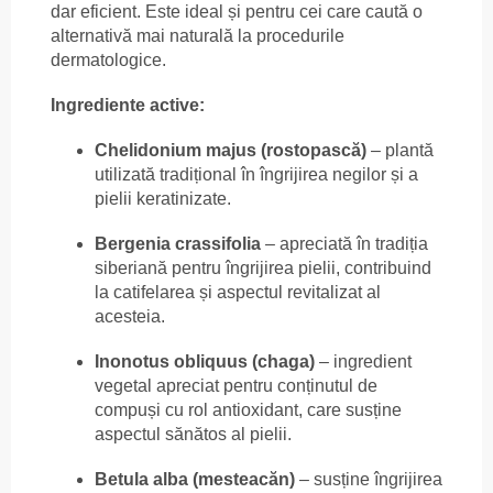
dar eficient. Este ideal și pentru cei care caută o
alternativă mai naturală la procedurile
dermatologice.
Ingrediente active:
Chelidonium majus (rostopască)
– plantă
utilizată tradițional în îngrijirea negilor și a
pielii keratinizate.
Bergenia crassifolia
– apreciată în tradiția
siberiană pentru îngrijirea pielii, contribuind
la catifelarea și aspectul revitalizat al
acesteia.
Inonotus obliquus (chaga)
– ingredient
vegetal apreciat pentru conținutul de
compuși cu rol antioxidant, care susține
aspectul sănătos al pielii.
Betula alba (mesteacăn)
– susține îngrijirea