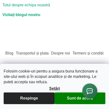
Totul despre echipa noastră
Vizitați blogul nostru
Blog
Transportul și plata
Despre noi
Termeni și condiții
Folosim cookie-uri pentru a asigura buna funcționare a
site-ului web și în scopuri analitice și de marketing. Le
Creat de Shoptet
puteți accepta sau refuza.
Setări
Drepturi de autor 2026
Sãnãtate. Frumusete. Natura.
.
Toate drepturile rezervate.
Editați setările cookie-urilor
Respinge
Sunt de acord