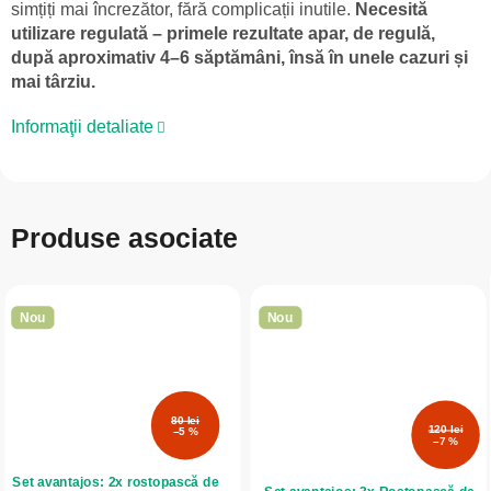
simțiți mai încrezător, fără complicații inutile.
Necesită
utilizare regulată – primele rezultate apar, de regulă,
după aproximativ 4–6 săptămâni, însă în unele cazuri și
mai târziu.
Informaţii detaliate
Produse asociate
Nou
Nou
80 lei
120 lei
–5 %
–7 %
Set avantajos: 2x rostopască de