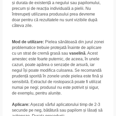
și durata de existență a negului sau papilomului,
precum și de reacția individuală a pielii. Nu
întrerupeți utilizarea produsului prea devreme
doar pentru că rezultatele nu sunt vizibile după
câteva zile.
Mod de utilizare:
Pielea sănătoasă din jurul zonei
problematice trebuie protejată înainte de aplicare
cu un strat de cremă grasă sau
vaselină
. Acest
amestec este foarte puternic, de aceea, în unele
cazuri, poate apărea o senzație de arsură, iar
negul își poate modifica culoarea. Se recomandă
prudență sporită în zonele unde pielea este fină și
sensibilă. Extractul de rostopască poate fi utilizat
numai pe negi; produsul nu este potrivit și sigur,
de exemplu, pentru alunițe.
Aplicare:
Așezați vârful aplicatorului timp de 2-3
secunde pe neg, bătătură sau papilom și lăsați să
acționeze. Durata procedurii: