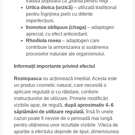
tradiția populară ca
„planta pentru negi”
.
Urtica dioica (urzică)
– utilizată tradițional
pentru îngrijirea pielii cu diferite
imperfecțiuni.
Inonotus obliquus (chaga)
– adaptogen
apreciat, cu efect antioxidant.
Rhodiola rosea
– adaptogen care
contribuie la armonizarea și susținerea
proceselor naturale ale organismului.
Informații importante privind efectul
Rostopasca
nu acționează imediat. Acesta este
un produs cosmetic natural, care necesită o
aplicare regulată și cu răbdare, conform
instrucțiunilor de utilizare. Primele modificări
vizibile apar, de regulă,
după aproximativ 4–6
săptămâni de utilizare regulată
, însă în unele
cazuri poate fi nevoie de o perioadă mai lungă
pentru obținerea unor rezultate vizibile. Viteza de
apariție a efectului depinde de tipul, dimensiunea