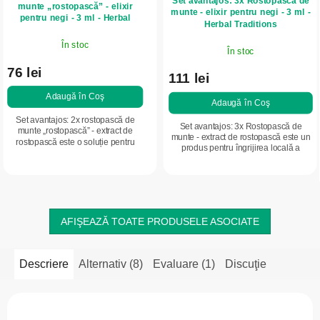
Set avantajos: 3x Rostopască de
munte „rostopască” - elixir
munte - elixir pentru negi - 3 ml -
pentru negi - 3 ml - Herbal
Herbal Traditions
Traditions
În stoc
În stoc
76 lei
111 lei
Adaugă în Coş
Adaugă în Coş
Set avantajos: 2x rostopască de
Set avantajos: 3x Rostopască de
munte „rostopască” - extract de
munte - extract de rostopască este un
rostopască este o soluție pentru
produs pentru îngrijirea locală a
îngrijirea locală a pielii cu negi,
zonelor cu negi, papiloame și calusuri
papiloame și bătături uscate.
uscate. Formula sa concentrată...
Formula activă...
AFIŞEAZĂ TOATE PRODUSELE ASOCIATE
Descriere
Alternativ (8)
Evaluare (1)
Discuţie