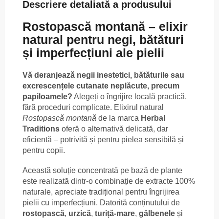
Descriere detaliată a produsului
Rostopască montană – elixir
natural pentru negi, bătături
și imperfecțiuni ale pielii
Vă deranjează negii inestetici, bătăturile sau
excrescențele cutanate neplăcute, precum
papiloamele?
Alegeți o îngrijire locală practică,
fără proceduri complicate. Elixirul natural
Rostopască montană
de la marca
Herbal
Traditions
oferă o alternativă delicată, dar
eficientă – potrivită și pentru pielea sensibilă și
pentru copii.
Această soluție concentrată pe bază de plante
este realizată dintr-o combinație de extracte 100%
naturale, apreciate tradițional pentru îngrijirea
pielii cu imperfecțiuni. Datorită conținutului de
rostopască
,
urzică
,
turiță-mare
,
gălbenele
și