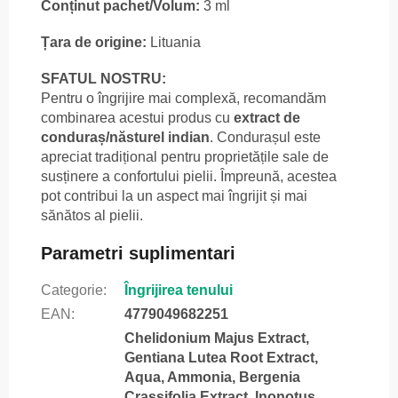
Conținut pachet/Volum:
3 ml
Țara de origine:
Lituania
SFATUL NOSTRU:
Pentru o îngrijire mai complexă, recomandăm
combinarea acestui produs cu
extract de
conduraș/năsturel indian
. Condurașul este
apreciat tradițional pentru proprietățile sale de
susținere a confortului pielii. Împreună, acestea
pot contribui la un aspect mai îngrijit și mai
sănătos al pielii.
Parametri suplimentari
Categorie
:
Îngrijirea tenului
EAN
:
4779049682251
Chelidonium Majus Extract,
Gentiana Lutea Root Extract,
Aqua, Ammonia, Bergenia
Crassifolia Extract, Inonotus