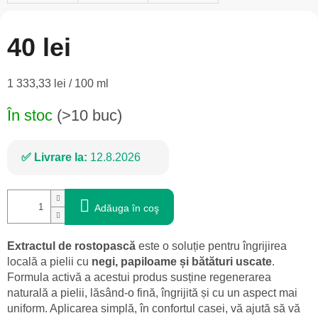
40 lei
Evaluare
1 333,33 lei / 100 ml
preţ:
În stoc
(>10 buc)
Livrare la:
12.8.2026
Adăuga în coş
Extractul de rostopască
este o soluție pentru îngrijirea
locală a pielii cu
negi, papiloame și bătături uscate
.
Formula activă a acestui produs susține regenerarea
naturală a pielii, lăsând-o fină, îngrijită și cu un aspect mai
uniform. Aplicarea simplă, în confortul casei, vă ajută să vă