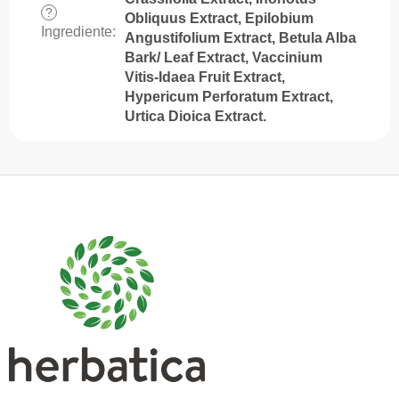
?
Obliquus Extract, Epilobium
Ingrediente
:
Angustifolium Extract, Betula Alba
Bark/ Leaf Extract, Vaccinium
Vitis-Idaea Fruit Extract,
Hypericum Perforatum Extract,
Urtica Dioica Extract.
S
u
b
s
o
l