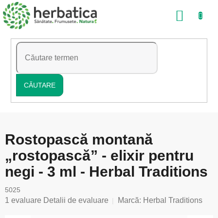
Treci
COŞ
la
conținut
DE
CUMP
CĂUTARE
Rostopască montană
„rostopască” - elixir pentru
negi - 3 ml - Herbal Traditions
5025
Evaluarea
1 evaluare
Detalii de evaluare
Marcă:
Herbal Traditions
medie