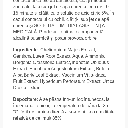
contactului cu pielea sănătoasă, clătiți imediat
zona afectată sub jet de apă curentă timp de 10-
15 minute și clătiți cu o soluție de acid citric 5%. În
cazul contactului cu ochii, clătiți-i sub jet de apă
curentă și SOLICITAȚI IMEDIAT ASISTENȚĂ
MEDICALĂ. Produsul conține o componentă
alcalină puternică și poate provoca orbire.
Ingrediente:
Chelidonium Majus Extract,
Gentiana Lutea Root Extract, Aqua, Ammonia,
Bergenia Crassifolia Extract, Inonotus Obliquus
Extract, Epilobium Angustifolium Extract, Betula
Alba Bark/ Leaf Extract, Vaccinium Vitis-Idaea
Fruit Extract, Hypericum Perforatum Extract, Urtica
Dioica Extract.
Depozitare:
A se păstra într-un loc întunecos, la
îndemâna copiilor, la temperaturi de până la 25
°C, ferit de lumina directă a soarelui, la o umiditate
relativă de cel mult 85%.