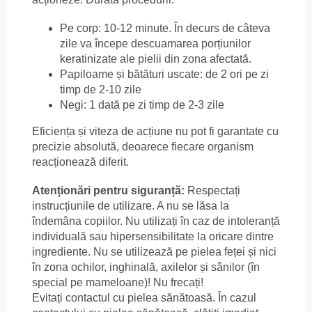
Pe corp: 10-12 minute. În decurs de câteva
zile va începe descuamarea porțiunilor
keratinizate ale pielii din zona afectată.
Papiloame și bătături uscate: de 2 ori pe zi
timp de 2-10 zile
Negi: 1 dată pe zi timp de 2-3 zile
Eficiența și viteza de acțiune nu pot fi garantate cu
precizie absolută, deoarece fiecare organism
reacționează diferit.
Atenționări pentru siguranță:
Respectați
instrucțiunile de utilizare. A nu se lăsa la
îndemâna copiilor. Nu utilizați în caz de intoleranță
individuală sau hipersensibilitate la oricare dintre
ingrediente. Nu se utilizează pe pielea feței și nici
în zona ochilor, inghinală, axilelor și sânilor (în
special pe mameloane)! Nu frecați!
Evitați contactul cu pielea sănătoasă. În cazul