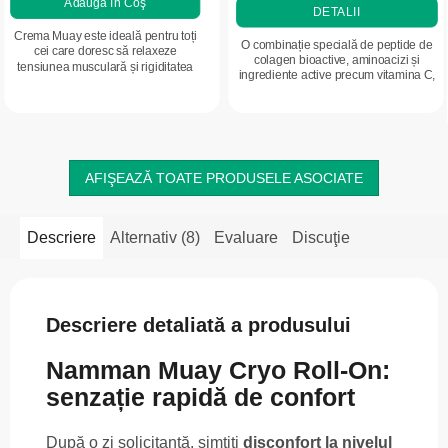
Adaugă în Coş
DETALII
Crema Muay este ideală pentru toți
O combinație specială de peptide de
cei care doresc să relaxeze
colagen bioactive, aminoacizi și
tensiunea musculară și rigiditatea
ingrediente active precum vitamina C,
articulațiilor. Fie că sunteți sportiv,
acidul hialuronic și zincul, care susțin
lucrați fizic sau simțiți oboseală la...
calitatea părului, unghiilor...
AFIŞEAZĂ TOATE PRODUSELE ASOCIATE
Descriere
Alternativ (8)
Evaluare
Discuţie
Descriere detaliată a produsului
Namman Muay Cryo Roll-On:
senzație rapidă de confort
După o zi solicitantă, simțiți
disconfort la nivelul