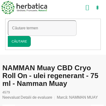
Treci
COŞ
la
conținut
DE
CUMP
CĂUTARE
NAMMAN Muay CBD Cryo
Roll On - ulei regenerant - 75
ml - Namman Muay
4579
Evaluarea
Neevaluat
Detalii de evaluare
Marcă:
NAMMAN MUAY
medie