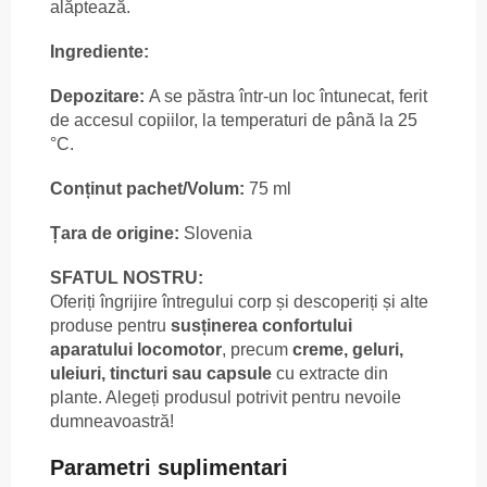
alăptează.
Ingrediente:
Depozitare:
A se păstra într-un loc întunecat, ferit
de accesul copiilor, la temperaturi de până la 25
°C.
Conținut pachet/Volum:
75 ml
Țara de origine:
Slovenia
SFATUL NOSTRU:
Oferiți îngrijire întregului corp și descoperiți și alte
produse pentru
susținerea confortului
aparatului locomotor
, precum
creme, geluri,
uleiuri, tincturi sau capsule
cu extracte din
plante. Alegeți produsul potrivit pentru nevoile
dumneavoastră!
Parametri suplimentari