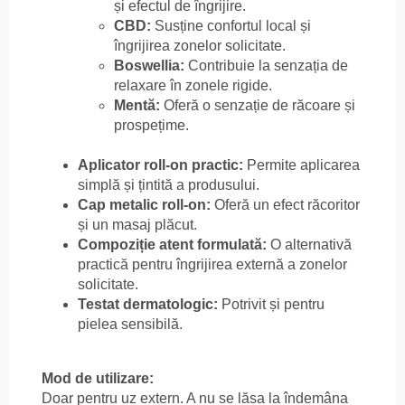
și efectul de îngrijire.
CBD:
Susține confortul local și
îngrijirea zonelor solicitate.
Boswellia:
Contribuie la senzația de
relaxare în zonele rigide.
Mentă:
Oferă o senzație de răcoare și
prospețime.
Aplicator roll-on practic:
Permite aplicarea
simplă și țintită a produsului.
Cap metalic roll-on:
Oferă un efect răcoritor
și un masaj plăcut.
Compoziție atent formulată:
O alternativă
practică pentru îngrijirea externă a zonelor
solicitate.
Testat dermatologic:
Potrivit și pentru
pielea sensibilă.
Mod de utilizare:
Doar pentru uz extern. A nu se lăsa la îndemâna