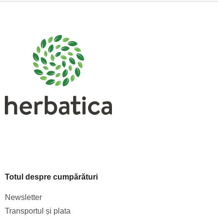
S
u
b
s
o
l
Totul despre cumpărături
Newsletter
Transportul și plata