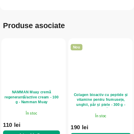
Produse asociate
Nou
NAMMAN Muay cremă
Colagen bioactiv cu peptide și
regenerantă/active cream - 100
vitamine pentru frumusețe,
g - Namman Muay
unghii, păr și piele - 300 g -
Herbatica - Căpșuni
În stoc
În stoc
110 lei
190 lei