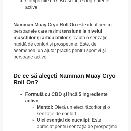
Compoziție cu CBD și încă 5 ingrediente
active
Namman Muay Cryo Roll On
este ideal pentru
persoanele care resimt
tensiune la nivelul
mușchilor și articulațiilor
și caută o senzație
rapidă de confort și prospețime. Este, de
asemenea, un ajutor practic pentru sportivi și
persoane active.
De ce să alegeți Namman Muay Cryo
Roll On?
Formulă cu CBD și încă 5 ingrediente
active:
Mentol:
Oferă un efect răcoritor și o
senzație de confort.
Ulei esențial de eucalipt:
Este
apreciat pentru senzația de prospețime