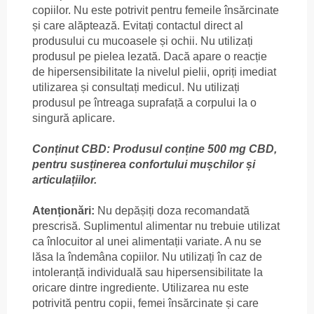
copiilor. Nu este potrivit pentru femeile însărcinate
și care alăptează. Evitați contactul direct al
produsului cu mucoasele și ochii. Nu utilizați
produsul pe pielea lezată. Dacă apare o reacție
de hipersensibilitate la nivelul pielii, opriți imediat
utilizarea și consultați medicul. Nu utilizați
produsul pe întreaga suprafață a corpului la o
singură aplicare.
Conținut CBD: Produsul conține 500 mg CBD,
pentru susținerea confortului mușchilor și
articulațiilor.
Atenționări:
Nu depășiți doza recomandată
prescrisă. Suplimentul alimentar nu trebuie utilizat
ca înlocuitor al unei alimentații variate. A nu se
lăsa la îndemâna copiilor. Nu utilizați în caz de
intoleranță individuală sau hipersensibilitate la
oricare dintre ingrediente. Utilizarea nu este
potrivită pentru copii, femei însărcinate și care