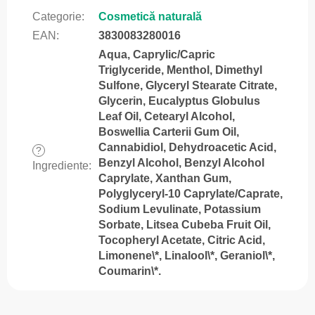
Categorie
:
Cosmetică naturală
EAN
:
3830083280016
Aqua, Caprylic/Capric
Triglyceride, Menthol, Dimethyl
Sulfone, Glyceryl Stearate Citrate,
Glycerin, Eucalyptus Globulus
Leaf Oil, Cetearyl Alcohol,
Boswellia Carterii Gum Oil,
Cannabidiol, Dehydroacetic Acid,
?
Benzyl Alcohol, Benzyl Alcohol
Ingrediente
:
Caprylate, Xanthan Gum,
Polyglyceryl-10 Caprylate/Caprate,
Sodium Levulinate, Potassium
Sorbate, Litsea Cubeba Fruit Oil,
Tocopheryl Acetate, Citric Acid,
Limonene\*, Linalool\*, Geraniol\*,
Coumarin\*.