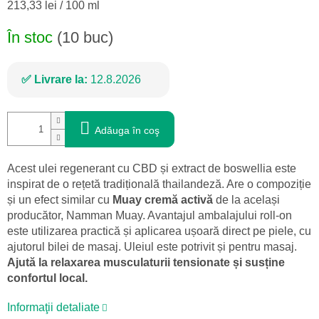
Evaluare
213,33 lei / 100 ml
preţ:
În stoc
(10 buc)
Livrare la:
12.8.2026
Adăuga în coş
Acest ulei regenerant cu CBD și extract de boswellia este
inspirat de o rețetă tradițională thailandeză. Are o compoziție
și un efect similar cu
Muay cremă activă
de la același
producător, Namman Muay. Avantajul ambalajului roll-on
este utilizarea practică și aplicarea ușoară direct pe piele, cu
ajutorul bilei de masaj. Uleiul este potrivit și pentru masaj.
Ajută la relaxarea musculaturii tensionate și susține
confortul local.
Informaţii detaliate