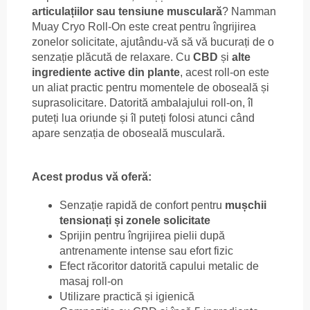
articulațiilor sau tensiune musculară
? Namman
Muay Cryo Roll-On este creat pentru îngrijirea
zonelor solicitate, ajutându-vă să vă bucurați de o
senzație plăcută de relaxare. Cu
CBD
și
alte
ingrediente active din plante
, acest roll-on este
un aliat practic pentru momentele de oboseală și
suprasolicitare. Datorită ambalajului roll-on, îl
puteți lua oriunde și îl puteți folosi atunci când
apare senzația de oboseală musculară.
Acest produs vă oferă:
Senzație rapidă de confort pentru
mușchii
tensionați și zonele solicitate
Sprijin pentru îngrijirea pielii după
antrenamente intense sau efort fizic
Efect răcoritor datorită capului metalic de
masaj roll-on
Utilizare practică și igienică