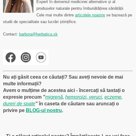
Expert în domeniul medicinei alternative și al
produselor naturale pentru îmbunătățirea sănătății.
Cele mai multe dintre
articolele noastre
se bazează pe
studii de specialitate sau lucrări științifice.
Contact:
barbora@herbatica.sk
Nu ați găsit ceea ce căutați? Sau aveți nevoie de mai
multe informații?
Avem o mulțime de acestea aici - încercați să tastați o
expresie precum
"
migrenă
,
hemoroizi
,
veruci
,
eczeme
,
dureri de spate
"
în caseta de căutare sau aruncați o
privire pe
BLOG-ul nostru
.