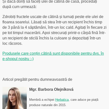
Și dacă doriți să faceți ulei de cătină de casă, procedați
după cum urmează:
Zdrobiți fructele uscate de cătină și turnați peste ele ulei de
floarea soarelui. Lăsați să stea într-un recipient închis timp
de 3 până la 4 săptămâni, într-un loc cald. Agitați în fiecare zi
pe tot timpul macerării. Apoi strecurați printr-o cârpă fină într-
un recipient de sticlă închis la culoare și depozitați într-un
loc răcoros.
Produsele care conțin cătină sunt disponibile pentru dvs. în
e-shopul nostru :-)
Articol pregătit pentru dumneavoastră de
Mgr. Barbora Olejníková
Membră a echipei
Herbatica
, care aduce pe piață
produse naturale din 2015.