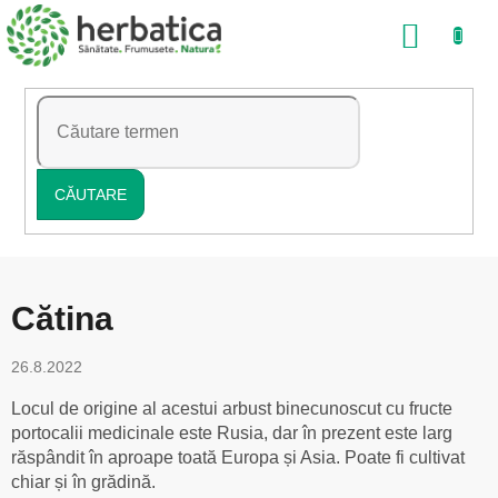
Treci
COŞ
la
conținut
DE
CUMP
CĂUTARE
Cătina
26.8.2022
Locul de origine al acestui arbust binecunoscut cu fructe
portocalii medicinale este Rusia, dar în prezent este larg
răspândit în aproape toată Europa și Asia. Poate fi cultivat
chiar și în grădină.