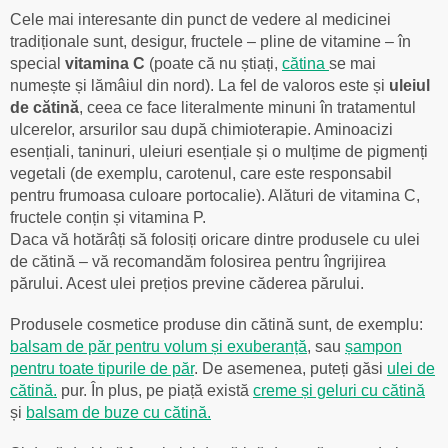
Cele mai interesante din punct de vedere al medicinei
tradiționale sunt, desigur, fructele – pline de vitamine – în
special
vitamina C
(poate că nu știați,
cătina
se mai
numește și lămâiul din nord). La fel de valoros este și
uleiul
de cătină
, ceea ce face literalmente minuni în tratamentul
ulcerelor, arsurilor sau după chimioterapie. Aminoacizi
esențiali, taninuri, uleiuri esențiale și o mulțime de pigmenți
vegetali (de exemplu, carotenul, care este responsabil
pentru frumoasa culoare portocalie). Alături de vitamina C,
fructele conțin și vitamina P.
Daca vă hotărâți să folosiți oricare dintre produsele cu ulei
de cătină – vă recomandăm folosirea pentru îngrijirea
părului. Acest ulei prețios previne căderea părului.
Produsele cosmetice produse din cătină sunt, de exemplu:
balsam de păr pentru volum și exuberanță
, sau
șampon
pentru toate tipurile de păr
. De asemenea, puteți găsi
ulei de
cătină.
pur. În plus, pe piață există
creme și geluri cu cătină
și
balsam de buze cu cătină.