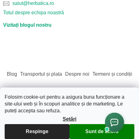
salut@herbatica.ro
Totul despre echipa noastră
Vizitați blogul nostru
Blog
Transportul și plata
Despre noi
Termeni și condiții
Folosim cookie-uri pentru a asigura buna funcționare a
site-ului web și în scopuri analitice și de marketing. Le
Creat de Shoptet
puteți accepta sau refuza.
Setări
Drepturi de autor 2026
Sãnãtate. Frumusete. Natura.
.
Respinge
Sunt de acord
Toate drepturile rezervate.
Editați setările cookie-urilor