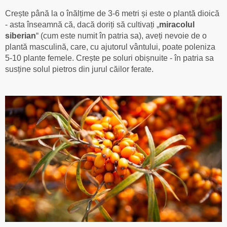
Crește până la o înălțime de 3-6 metri și este o plantă dioică
- asta înseamnă că, dacă doriți să cultivați „
miracolul
siberian
“ (cum este numit în patria sa), aveți nevoie de o
plantă masculină, care, cu ajutorul vântului, poate poleniza
5-10 plante femele. Crește pe soluri obișnuite - în patria sa
susține solul pietros din jurul căilor ferate.