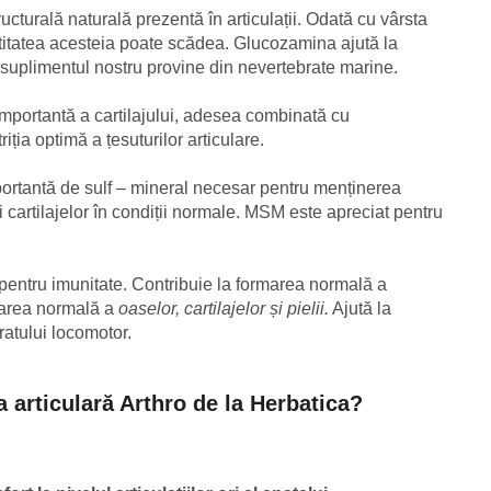
ucturală naturală prezentă în articulații. Odată cu vârsta
antitatea acesteia poate scădea. Glucozamina ajută la
. În suplimentul nostru provine din nevertebrate marine.
portantă a cartilajului, adesea combinată cu
ția optimă a țesuturilor articulare.
ortantă de sulf – mineral necesar pentru menținerea
i cartilajelor în condiții normale. MSM este apreciat pentru
pentru imunitate. Contribuie la formarea normală a
narea normală a
oaselor, cartilajelor și pielii.
Ajută la
atului locomotor.
ia articulară Arthro de la Herbatica?