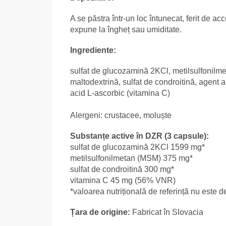
A se păstra într-un loc întunecat, ferit de ac
expune la îngheț sau umiditate.
Ingrediente:
sulfat de glucozamină 2KCl, metilsulfonilme
maltodextrină, sulfat de condroitină, agent 
acid L-ascorbic (vitamina C)
Alergeni: crustacee, moluște
Substanțe active în DZR (3 capsule):
sulfat de glucozamină 2KCl 1599 mg*
metilsulfonilmetan (MSM) 375 mg*
sulfat de condroitină 300 mg*
vitamina C 45 mg (56% VNR)
*valoarea nutrițională de referință nu este de
Țara de origine:
Fabricat în Slovacia