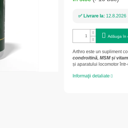
Livrare la:
12.8.2026
Adăuga în 
Arthro este un supliment co
condroitină, MSM și vita
și aparatului locomotor într
Informaţii detaliate