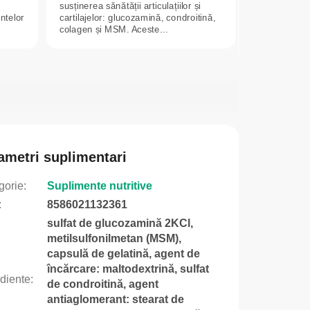
susținerea sănătății articulațiilor și
entelor
cartilajelor: glucozamină, condroitină,
colagen și MSM. Aceste...
ametri suplimentari
gorie
:
Suplimente nutritive
:
8586021132361
sulfat de glucozamină 2KCl,
metilsulfonilmetan (MSM),
capsulă de gelatină, agent de
încărcare: maltodextrină, sulfat
ediente
:
de condroitină, agent
antiaglomerant: stearat de