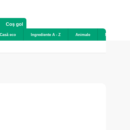
COŞ
Coş gol
DE
Casă eco
Ingrediente A - Z
Animale
Noutăți
CUMPĂRĂTURI