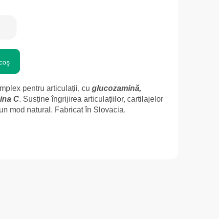
coş
mplex pentru articulații, cu
glucozamină,
mina C
. Susține îngrijirea articulațiilor, cartilajelor
-un mod natural. Fabricat în Slovacia.