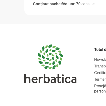
Conținut pachet/Volum:
70 capsule
S
u
b
s
Totul 
o
l
Newsle
Transpo
Certifi
Termeni
Protejă
person