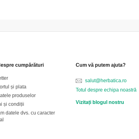
despre cumpărături
Cum vă putem ajuta?
tter
salut@herbatica.ro
rtul și plata
Totul despre echipa noastră
catele produselor
Vizitați blogul nostru
 și condiții
m datele dvs. cu caracter
al