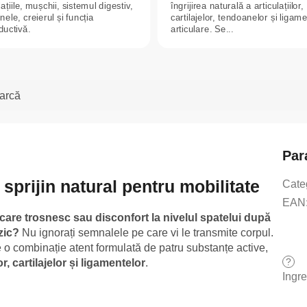
lațiile, mușchii, sistemul digestiv,
îngrijirea naturală a articulațiilor,
inele, creierul și funcția
cartilajelor, tendoanelor și ligam
ductivă.
articulare. Se...
arcă
Par
– sprijin natural pentru mobilitate
Cate
EAN
 care trosnesc sau disconfort la nivelul spatelui după
zic?
Nu ignorați semnalele pe care vi le transmite corpul.
 o combinație atent formulată de patru substanțe active,
?
lor, cartilajelor și ligamentelor
.
Ingr