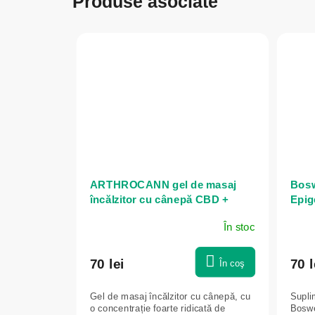
Produse asociate
ARTHROCANN gel de masaj
Boswe
încălzitor cu cânepă CBD +
Epig
CBG și argint coloidal - 75 ml -
În stoc
Annabis
70 lei
70 l
În coş
Gel de masaj încălzitor cu cânepă, cu
Supli
o concentrație foarte ridicată de
Boswe