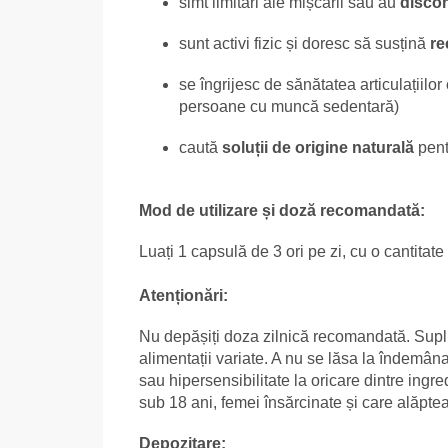
simt limitări ale mișcării sau au
disconf
sunt activi fizic și doresc să susțină
re
se îngrijesc de sănătatea articulațiilor
persoane cu muncă sedentară)
caută
soluții de origine naturală
pent
Mod de utilizare și doză recomandată:
Luați 1 capsulă de 3 ori pe zi, cu o cantita
Atenționări:
Nu depășiți doza zilnică recomandată. Suplim
alimentații variate. A nu se lăsa la îndemâna 
sau hipersensibilitate la oricare dintre ingre
sub 18 ani, femei însărcinate și care alăpte
Depozitare: