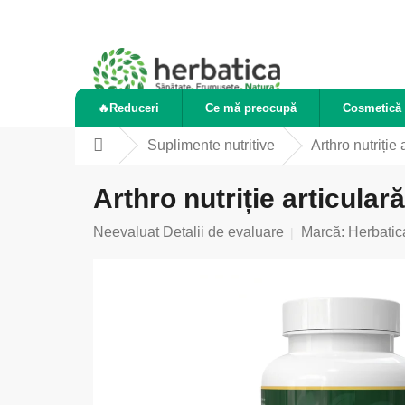
Treci
la
conținut
🔥Reduceri
Ce mă preocupă
Cosmetică 
Suplimente nutritive
Arthro nutriție
Acasă
Arthro nutriție articular
Evaluarea
Neevaluat
Detalii de evaluare
Marcă:
Herbatic
medie
a
produsului
este
0,0
din
5
stele.