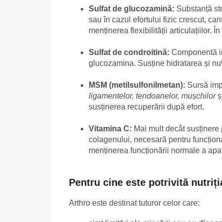
Sulfat de glucozamină:
Substanță str
sau în cazul efortului fizic crescut, c
menținerea flexibilității articulațiilor
Sulfat de condroitină:
Componentă im
glucozamina. Susține hidratarea și nutri
MSM (metilsulfonilmetan):
Sursă imp
ligamentelor, tendoanelor, mușchilor
ș
susținerea recuperării după efort.
Vitamina C:
Mai mult decât susținere 
colagenului, necesară pentru funcțio
menținerea funcționării normale a apar
Pentru cine este potrivită nutriț
Arthro este destinat tuturor celor care: