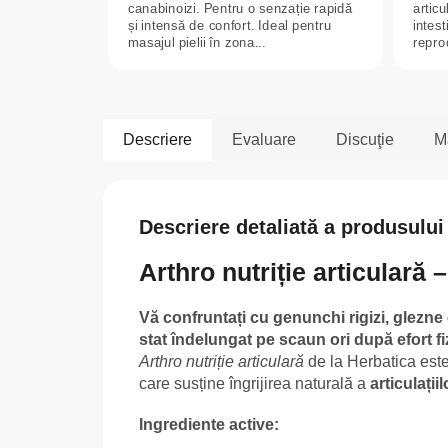
canabinoizi. Pentru o senzație rapidă
articu
și intensă de confort. Ideal pentru
intest
masajul pielii în zona...
repro
Descriere
Evaluare
Discuţie
M
Descriere detaliată a produsului
Arthro nutriție articulară 
Vă confruntați cu genunchi rigizi, glezne
stat îndelungat pe scaun ori după efort fi
Arthro nutriție articulară
de la Herbatica este
care susține îngrijirea naturală a
articulații
Ingrediente active: