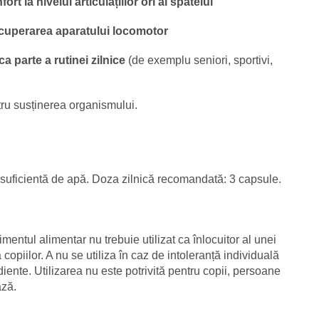
ort la nivelul articulațiilor ori al spatelui
cuperarea aparatului locomotor
ca parte a rutinei zilnice
(de exemplu seniori, sportivi,
ru susținerea organismului.
te suficientă de apă. Doza zilnică recomandată: 3 capsule.
entul alimentar nu trebuie utilizat ca înlocuitor al unei
copiilor. A nu se utiliza în caz de intoleranță individuală
diente. Utilizarea nu este potrivită pentru copii, persoane
ază.