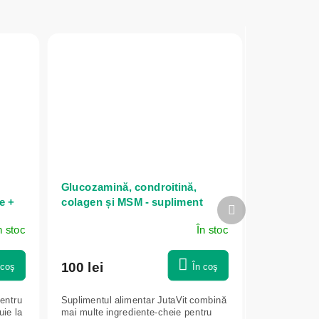
Glucozamină, condroitină,
e +
colagen și MSM - supliment
Produsul
alimentar - 60 comprimate -
următor
n stoc
În stoc
JutaVit
100 lei
 coş
În coş
pentru
Suplimentul alimentar JutaVit combină
uie la
mai multe ingrediente-cheie pentru