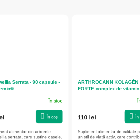
llia Serrata - 90 capsule -
ARTHROCANN KOLAGÉN
emic®
FORTE complex de vitamin
nutriție articulară - 60
În stoc
Î
comprimate - Annabis
ei
110 lei
În coş
În
ment alimentar din arborele
Supliment alimentar de calitate 
llia serrata, care susține oasele,
un stil de viață activ, care contrib