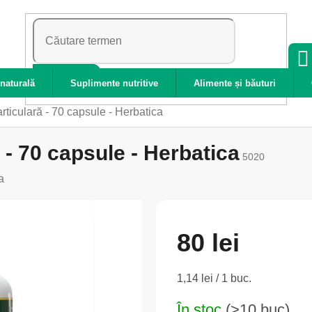
CĂUTARE
naturală
Suplimente nutritive
Alimente și băuturi
 articulară - 70 capsule - Herbatica
ă - 70 capsule - Herbatica
5020
a
80 lei
Evaluare
1,14 lei / 1 buc.
preţ:
În stoc
(>10 buc)