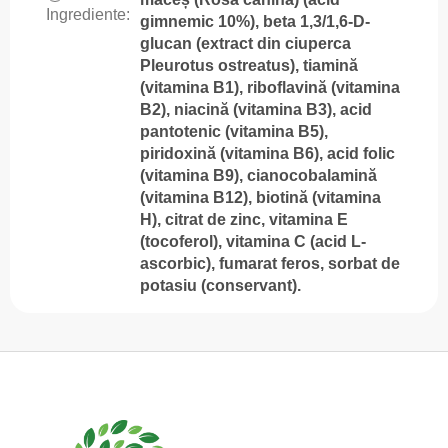
Ingrediente
:
gimnemic 10%), beta 1,3/1,6-D-
glucan (extract din ciuperca
Pleurotus ostreatus), tiamină
(vitamina B1), riboflavină (vitamina
B2), niacină (vitamina B3), acid
pantotenic (vitamina B5),
piridoxină (vitamina B6), acid folic
(vitamina B9), cianocobalamină
(vitamina B12), biotină (vitamina
H), citrat de zinc, vitamina E
(tocoferol), vitamina C (acid L-
ascorbic), fumarat feros, sorbat de
potasiu (conservant).
S
u
b
s