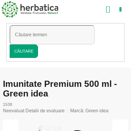
Treci
COŞ
la
conținut
DE
CUMP
CĂUTARE
Imunitate Premium 500 ml -
Green idea
1538
Evaluarea
Neevaluat
Detalii de evaluare
Marcă:
Green idea
medie
a
produsului