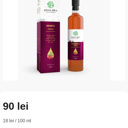
este
0,0
din
5
stele.
90 lei
Evaluare
18 lei / 100 ml
preţ: