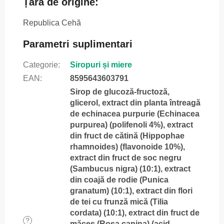
Țara de origine:
Republica Cehă
Parametri suplimentari
Categorie
:
Siropuri și miere
EAN
:
8595643603791
Sirop de glucoză-fructoză,
glicerol, extract din planta întreagă
de echinacea purpurie (Echinacea
purpurea) (polifenoli 4%), extract
din fruct de cătină (Hippophae
rhamnoides) (flavonoide 10%),
extract din fruct de soc negru
(Sambucus nigra) (10:1), extract
din coajă de rodie (Punica
granatum) (10:1), extract din flori
de tei cu frunză mică (Tilia
cordata) (10:1), extract din fruct de
?
măceș (Rosa canina) (acid