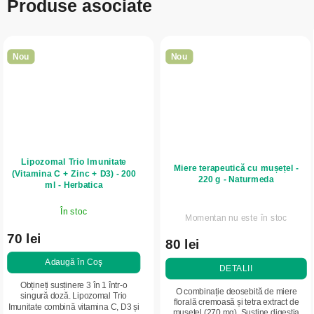
Produse asociate
Nou
Nou
Lipozomal Trio Imunitate
Miere terapeutică cu mușețel -
(Vitamina C + Zinc + D3) - 200
220 g - Naturmeda
ml - Herbatica
În stoc
Momentan nu este în stoc
70 lei
80 lei
Adaugă în Coş
DETALII
Obțineți susținere 3 în 1 într-o
O combinație deosebită de miere
singură doză. Lipozomal Trio
florală cremoasă și tetra extract de
Imunitate combină vitamina C, D3 și
mușețel (270 mg). Susține digestia