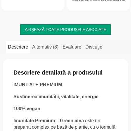
zincul chelat într-o formă modernă,
sănătoasă, relaxarea sistemului
cu absorbție ridicată. Uitați de...
nervos și confortul în perioadele de...
AFIŞEAZĂ TOATE PRODUSELE ASOCIATE
Descriere
Alternativ (8)
Evaluare
Discuţie
Descriere detaliată a produsului
IMUNITATE PREMIUM
Susținerea imunității, vitalitate, energie
100% vegan
Imunitate Premium – Green idea
este un
preparat complex pe bază de plante, cu o formulă