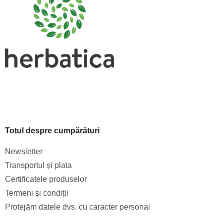
o
l
Totul despre cumpărături
Newsletter
Transportul și plata
Certificatele produselor
Termeni și condiții
Protejăm datele dvs. cu caracter personal