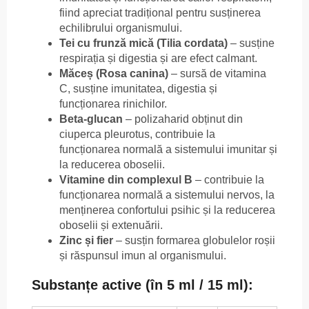
fiind apreciat tradițional pentru susținerea
echilibrului organismului.
Tei cu frunză mică (Tilia cordata)
– susține
respirația și digestia și are efect calmant.
Măceș (Rosa canina)
– sursă de vitamina
C, susține imunitatea, digestia și
funcționarea rinichilor.
Beta-glucan
– polizaharid obținut din
ciuperca pleurotus, contribuie la
funcționarea normală a sistemului imunitar și
la reducerea oboselii.
Vitamine din complexul B
– contribuie la
funcționarea normală a sistemului nervos, la
menținerea confortului psihic și la reducerea
oboselii și extenuării.
Zinc și fier
– susțin formarea globulelor roșii
și răspunsul imun al organismului.
Substanțe active (în 5 ml / 15 ml):