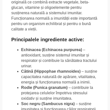
originală ce combină extracte vegetale, beta-
glucan, vitamine și oligoelemente pentru
susținerea naturală a sistemului imunitar.
Funcționarea normală a imunității este importantă
pentru un organism echilibrat și pentru o bună
calitate a vieții.
Principalele ingrediente active:
Echinacea (Echinacea purpurea)
–
antioxidant, susține sistemul imunitar și
respirator și contribuie la sănătatea tractului
urinar.
Cătină (Hippophae rhamnoides)
– susține
capacitatea naturală de apărare, vitalitatea,
energia și funcționarea normală a inimii.
Rodie (Punica granatum)
– contribuie la
protejarea celulelor împotriva stresului
oxidativ și susține imunitatea.
Soc negru (Sambucus nigra)
– susține
imunitatea și funcționarea căilor respiratorii,