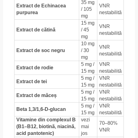
35 mg
Extract de Echinacea
VNR
/ 105
purpurea
nestabilită
mg
15 mg
VNR
Extract de cătină
/ 45
nestabilită
mg
10 mg
VNR
Extract de soc negru
/ 30
nestabilită
mg
5 mg /
VNR
Extract de rodie
15 mg
nestabilită
5 mg /
VNR
Extract de tei
15 mg
nestabilită
5 mg /
VNR
Extract de măceș
15 mg
nestabilită
5 mg /
VNR
Beta 1,3/1,6-D-glucan
15 mg
nestabilită
Vitamine din complexul B
vezi
70–80%
(B1–B12, biotină, niacină,
mai
VNR
acid pantotenic)
jos