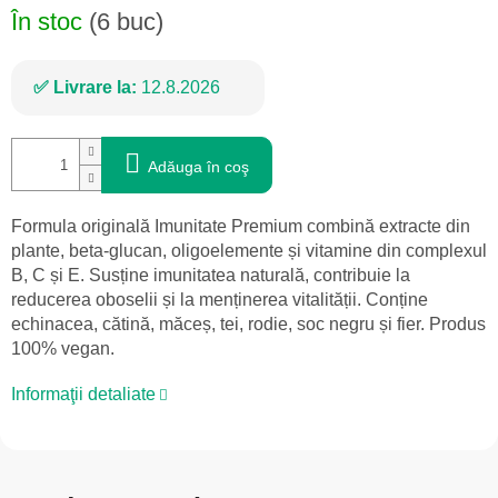
În stoc
(6 buc)
Livrare la:
12.8.2026
Adăuga în coş
Formula originală Imunitate Premium combină extracte din
plante, beta-glucan, oligoelemente și vitamine din complexul
B, C și E. Susține imunitatea naturală, contribuie la
reducerea oboselii și la menținerea vitalității. Conține
echinacea, cătină, măceș, tei, rodie, soc negru și fier. Produs
100% vegan.
Informaţii detaliate