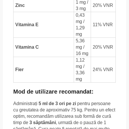
1 mg /
Zinc
20% VNR
3 mg
0,43
mg /
Vitamina E
11% VNR
1,29
mg
5,36
Vitamina C
mg /
20% VNR
16 mg
1,12
mg /
Fier
24% VNR
3,36
mg
Mod de utilizare recomandat:
Administrați
5 ml de 3 ori pe zi
pentru persoane
cu greutatea de aproximativ 75 kg. Pentru un efect
optim, recomandăm utilizarea sub formă de cură
timp de
3 săptămâni
, urmată de o pauză de 1
săptămână. Cura poate fi repetată de mai multe