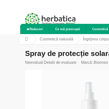
Treci
la
conținut
🔥Reduceri
Ce mă preocupă
Cosmetică 
Cosmetică naturală
Îngrijirea corpu
Acasă
Spray de protecție sola
Evaluarea
Neevaluat
Detalii de evaluare
Marcă:
Bionnex
medie
a
produsului
este
0,0
din
5
stele.