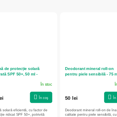
ă de protecție solară
Deodorant mineral roll-on
rată SPF 50+, 50 ml -
pentru piele sensibilă - 75 m
nex
Bionnex
În stoc
Î
ei
50 lei
În coş
În
 solară eficientă, cu factor de
Deodorant mineral roll-on de îna
ție ridicat SPF 50+, potrivită
calitate pentru piele sensibilă, cu