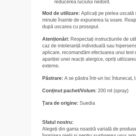
reducerea luciului nedorit.
Mod de utilizare:
Aplicați pe pielea uscată
minute înainte de expunerea la soare. Reaplic
după uscarea cu prosopul.
Atenționări:
Respectați instrucțiunile de uti
caz de intoleranță individuală sau hipersensi
aplicare, recomandăm efectuarea unui test de
apariției unei reacții alergice, opriți utilizar
externe.
Păstrare:
A se păstra într-un loc întunecat,
Conținut pachet/Volum:
200 ml (spray)
Țara de origine:
Suedia
Sfatul nostru:
Alegeți din gama noastră variată de produ
îngrijirea pielii și pentru susținerea unui as