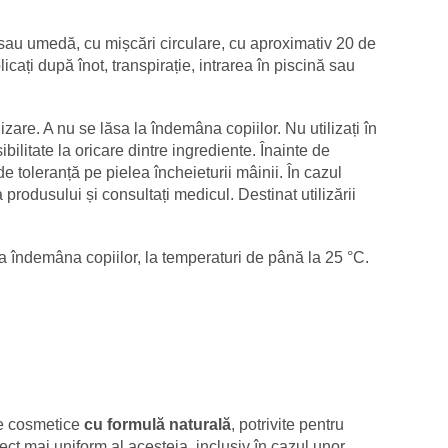
 sau umedă, cu mișcări circulare, cu aproximativ 20 de
ați după înot, transpirație, intrarea în piscină sau
lizare. A nu se lăsa la îndemâna copiilor. Nu utilizați în
bilitate la oricare dintre ingrediente. Înainte de
 toleranță pe pielea încheieturii mâinii. În cazul
ea produsului și consultați medicul. Destinat utilizării
 la îndemâna copiilor, la temperaturi de până la 25 °C.
se cosmetice
cu formulă naturală
, potrivite pentru
pect mai uniform al acesteia, inclusiv în cazul unor