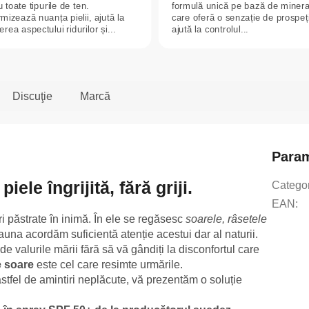
 toate tipurile de ten.
formulă unică pe bază de minera
mizează nuanța pielii, ajută la
care oferă o senzație de prospeț
rea aspectului ridurilor și...
ajută la controlul...
Discuţie
Marcă
Param
ele îngrijită, fără griji.
Catego
EAN
:
ri păstrate în inimă. În ele se regăsesc
soarele, râsetele
eauna acordăm suficientă atenție acestui dar al naturii.
 de valurile mării fără să vă gândiți la disconfortul care
e soare
este cel care resimte urmările.
tfel de amintiri neplăcute, vă prezentăm o soluție