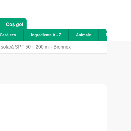
COŞ
Coş gol
DE
Casă eco
Ingrediente A - Z
Animale
Noutăți
CUMPĂRĂTURI
e solară SPF 50+, 200 ml - Bionnex