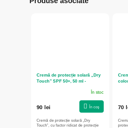
Produse asociate
Cremă de protecție solară „Dry
Crem
Touch” SPF 50+, 50 ml -
colo
Bionnex
Bion
În stoc
90 lei
70 l
În coş
Cremă de protecție solară „Dry
Cremă
Touch”, cu factor ridicat de protecție
protec