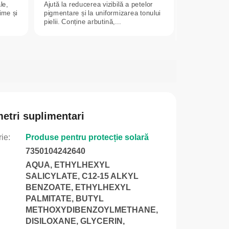
le,
Ajută la reducerea vizibilă a petelor
ime și
pigmentare și la uniformizarea tonului
pielii. Conține arbutină,...
etri suplimentari
rie
:
Produse pentru protecție solară
7350104242640
AQUA, ETHYLHEXYL
SALICYLATE, C12-15 ALKYL
BENZOATE, ETHYLHEXYL
PALMITATE, BUTYL
METHOXYDIBENZOYLMETHANE,
DISILOXANE, GLYCERIN,