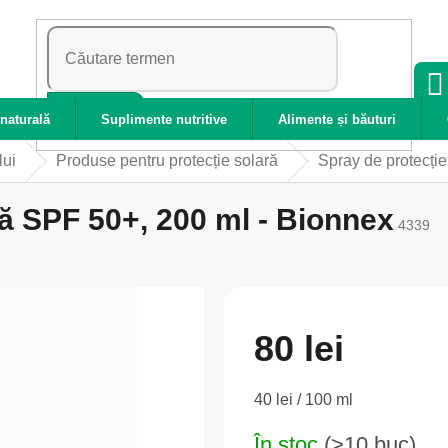
CĂUTARE
naturală
Suplimente nutritive
Alimente și băuturi
lui
Produse pentru protecție solară
Spray de protecți
ră SPF 50+, 200 ml - Bionnex
4339
80 lei
Evaluare
40 lei / 100 ml
preţ:
În stoc
(>10 buc)