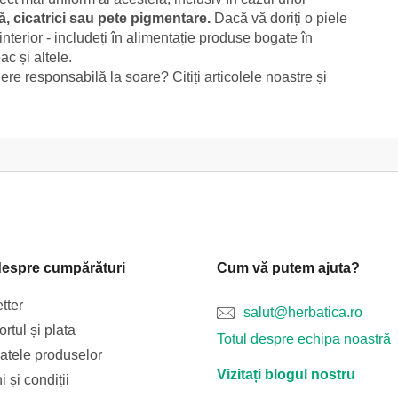
tă, cicatrici sau pete pigmentare.
Dacă vă doriți o piele
 interior - includeți în alimentație produse bogate în
c și altele.
ere responsabilă la soare? Citiți articolele noastre și
despre cumpărături
Cum vă putem ajuta?
tter
salut@herbatica.ro
rtul și plata
Totul despre echipa noastră
catele produselor
Vizitați blogul nostru
 și condiții