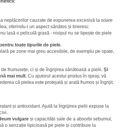
neficii:
ie a neplăcerilor cauzate de expunerea excesivă la soare
lea, oferindu-i un aspect sănătos și tineresc
 nu lasă o peliculă grasă - nisipul nu se lipește de piele
pentru toate tipurile de piele.
olară pe zone mai greu accesibile, de exemplu pe spate,
de frumusețe, ci și de îngrijirea sănătoasă a pielii.
Și
mnă mai mult.
Cu ajutorul acestui produs în spray, vă
derea că pielea este protejată și arată frumos și îngrijit.
atant și antioxidant. Ajută la îngrijirea pielii expuse la
civi.
rdeum vulgare
și capacității sale de a absorbi sebumul,
ă o senzație lipicioasă pe piele și contribuie la