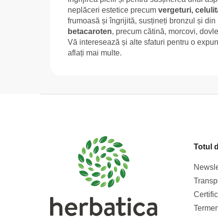
neplăceri estetice precum
vergeturi, celuli
frumoasă și îngrijită, susțineți bronzul și din
betacaroten
, precum cătină, morcovi, dovlea
Vă interesează și alte sfaturi pentru o expun
aflați mai multe.
S
u
b
s
Totul 
o
l
Newsle
Transpo
Certifi
Termeni