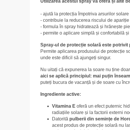
Utilizarea acestui spray vă oferă și alte be
- ajută la protecția împotriva arsurilor solare
- contribuie la reducerea riscului de apariț
- formula în spray hidratează și hrănește pie
- permite o aplicare simplă și confortabilă și
Spray-ul de protecție solară este potrivit 
Permite aplicarea produsului de protecție s
unde este dificil să ajungeți singur.
Nu uitați că expunerea la soare nu ține doar 
aici se aplică principiul: mai puțin însea
puteți bucura de vacanță și de soare cu încre
Ingrediente active:
Vitamina E
oferă un efect puternic hidr
radiațiile solare și la factorii externi no
Datorită
pulberii din semințe de Ho
acest produs de protecție solară nu las