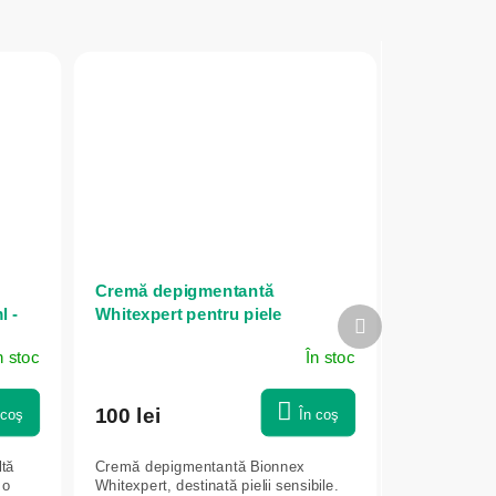
Cremă depigmentantă
l -
Whitexpert pentru piele
Produsul
sensibilă - 50 ml - Bionnex
următor
n stoc
În stoc
100 lei
 coş
În coş
ltă
Cremă depigmentantă Bionnex
 o
Whitexpert, destinată pielii sensibile.