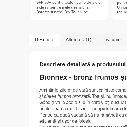
SPF 50+ pentru toate tipurile de piele,
pentru
inclusiv pentru pielea sensibilă.
Unifor
Datorită funcției Dry Touch, se...
reduce
Descriere
Alternativ (1)
Evaluare
Descriere detaliată a produsului
Bionnex - bronz frumos și pi
Amintirile zilelor de vară sunt ca niște como
și pielea frumos bronzată
. Totuși, nu întotd
Gândiți-vă la acele zile în care v-ați bucurat
poate apărea mai târziu... iar
spatele ars d
Pentru ca după vacanță să nu rămâneți cu as
eficientă și ușor de folosit.