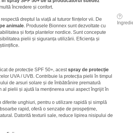
ă în spray SPF 50+ de la producătorul suedez
multă încredere și confort.
?
espectă dreptul la viață al tuturor ființelor vii. De
Ingredi
 pe animale
. Produsele Bionnex sunt dezvoltate cu
iabilitatea și forța plantelor nordice. Sunt concepute
ilitatea pielii și siguranța utilizării. Eficiența și
tiințifice.
ridicat de protecție SPF 50+, acest
spray de protecție
zelor UVA / UVB. Contribuie la protecția pielii în timpul
cului de arsuri solare și de îmbătrânire prematură
l pielii și ajută la menținerea unui aspect îngrijit în
diferite unghiuri, pentru o utilizare rapidă și simplă
absoarbe rapid, oferă o senzație de prospețime,
tural. Datorită texturii sale, reduce lipirea nisipului de