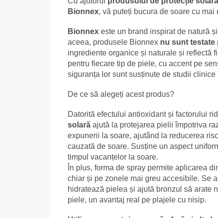
Cu ajutorul
produsului de protecție solar
Bionnex
, vă puteți bucura de soare cu mai 
Bionnex
este un brand inspirat de natură și r
aceea, produsele Bionnex
nu sunt testate
ingrediente organice și naturale și reflectă f
pentru fiecare tip de piele, cu accent pe sensib
siguranța lor sunt susținute de studii clinice ș
De ce să alegeți acest produs?
Datorită efectului antioxidant și factorului 
solară
ajută la protejarea pielii împotriva ra
expunerii la soare, ajutând la reducerea ris
cauzată de soare. Susține un aspect uniform a
timpul vacanțelor la soare.
În plus, forma de spray permite aplicarea din 
chiar și pe zonele mai greu accesibile. Se 
hidratează pielea și ajută bronzul să arate na
piele, un avantaj real pe plajele cu nisip.