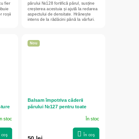
u fier
părului №128 fortifică părul, susține
ibuie
creșterea acestuia și ajută la redarea
 roșii
aspectului de densitate. Hrănește
intens de la rădăcini până la vârfuri.
Nou
Balsam împotriva căderii
sture
părului №127 pentru toate
tipurile de păr - 280 ml - Dr.
În stoc
În stoc
Konopka's
n coş
În coş
50 lei