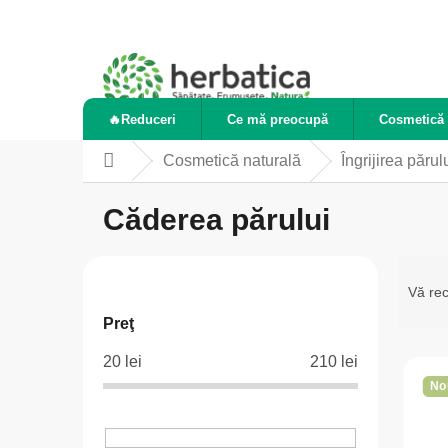
Treci
la
conținut
🔥Reduceri
Ce mă preocupă
Cosmetică 
Cosmetică naturală
Îngrijirea părul
Acasă
Căderea părului
B
S
a
e
Vă r
r
l
Preţ
ă
e
L
20
lei
210
lei
l
c
i
No
a
t
s
t
a
t