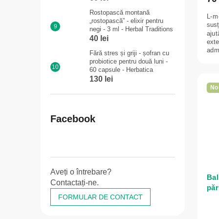
Rostopască montană
L-m
„rostopască” - elixir pentru
susț
negi - 3 ml - Herbal Traditions
ajut
40 lei
exte
admi
Fără stres și griji - șofran cu
probiotice pentru două luni -
60 capsule - Herbatica
130 lei
No
Facebook
Aveți o întrebare?
Bal
Contactați-ne.
păr
FORMULAR DE CONTACT