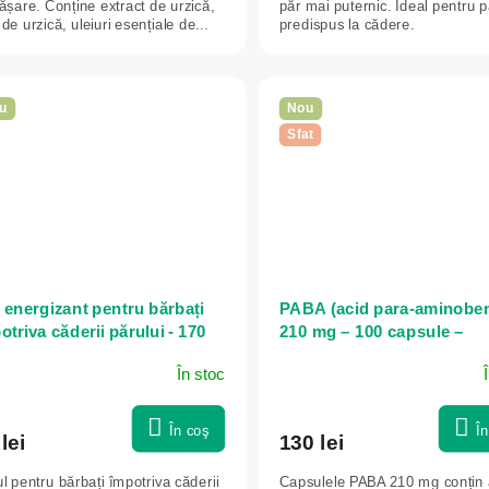
ășare. Conține extract de urzică,
păr mai puternic. Ideal pentru p
de urzică, uleiuri esențiale de...
predispus la cădere.
u
Nou
Sfat
 energizant pentru bărbați
PABA (acid para-aminoben
otriva căderii părului - 170
210 mg – 100 capsule –
- Dr. Konopka's
Bioherba
În stoc
În coş
Î
lei
130 lei
l pentru bărbați împotriva căderii
Capsulele PABA 210 mg conțin 