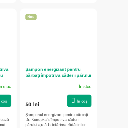
Nou
riva
Șampon energizant pentru
ru
bărbați împotriva căderii părului
l -
- 280 ml - Dr. Konopka's
În stoc
În stoc
n coş
În coş
50 lei
Șamponul energizant pentru bărbați
ulează
Dr. Konopka’s împotriva căderii
unui
părului ajută la întărirea rădăcinilor,