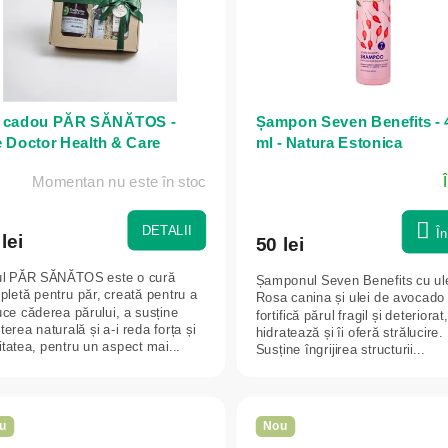
t cadou PĂR SĂNĂTOS -
Șampon Seven Benefits - 
 Doctor Health & Care
ml - Natura Estonica
Momentan nu este în stoc
DETALII
Î
lei
50 lei
ul PĂR SĂNĂTOS este o cură
Șamponul Seven Benefits cu ul
letă pentru păr, creată pentru a
Rosa canina și ulei de avocado
ce căderea părului, a susține
fortifică părul fragil și deteriorat,
terea naturală și a-i reda forța și
hidratează și îi oferă strălucire.
litatea, pentru un aspect mai...
Susține îngrijirea structurii...
u
Nou