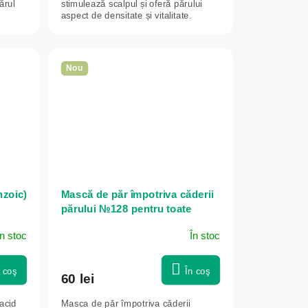
ărul
stimulează scalpul și oferă părului
aspect de densitate și vitalitate.
Nou
zoic)
Mască de păr împotriva căderii
părului №128 pentru toate
tipurile de păr - 300 ml - Dr.
În stoc
În stoc
Konopka's
n coş
În coş
60 lei
acid
Masca de păr împotriva căderii