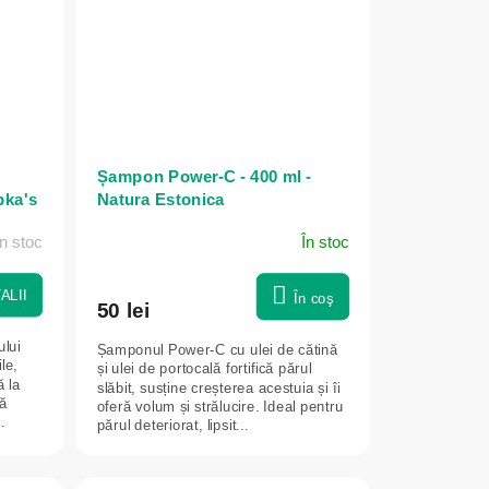
Șampon Power-C - 400 ml -
pka's
Natura Estonica
n stoc
În stoc
ALII
În coş
50 lei
ului
Șamponul Power-C cu ulei de cătină
le,
și ulei de portocală fortifică părul
ă la
slăbit, susține creșterea acestuia și îi
să
oferă volum și strălucire. Ideal pentru
.
părul deteriorat, lipsit...