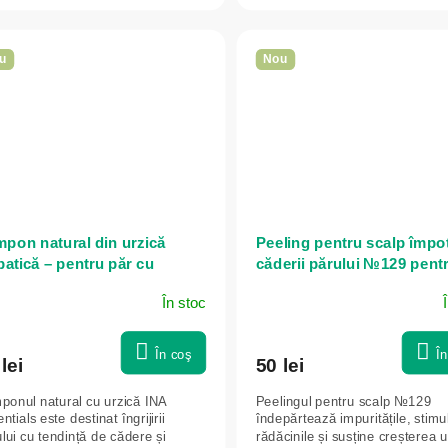
u
Nou
pon natural din urzică
Peeling pentru scalp împot
batică – pentru păr cu
căderii părului №129 pent
dință de cădere – 200 ml –
toate tipurile de păr - 150 m
În stoc
 Essentials
Dr. Konopka's
În coş
Î
lei
50 lei
ponul natural cu urzică INA
Peelingul pentru scalp №129
ntials este destinat îngrijirii
îndepărtează impuritățile, stim
lui cu tendință de cădere și
rădăcinile și susține creșterea 