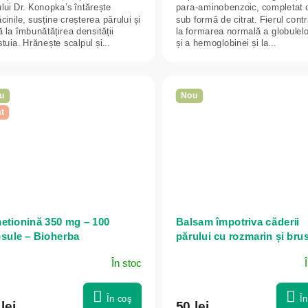
lui Dr. Konopka’s întărește
para-aminobenzoic, completat c
cinile, susține creșterea părului și
sub formă de citrat. Fierul contr
ă la îmbunătățirea densității
la formarea normală a globulelor
tuia. Hrănește scalpul și...
și a hemoglobinei și la...
u
Nou
t
etionină 350 mg – 100
Balsam împotriva căderii
sule – Bioherba
părului cu rozmarin și bru
- 500 ml - Mama Pharmelia
În stoc
În coş
Î
lei
50 lei