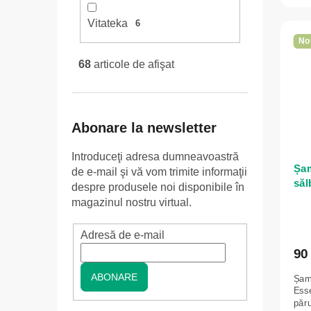
Vitateka
6
No
68
articole de afişat
Abonare la newsletter
Introduceţi adresa dumneavoastră
Șam
de e-mail şi vă vom trimite informaţii
săl
despre produsele noi disponibile în
ten
magazinul nostru virtual.
INA
Adresă de e-mail
90 
ABONARE
Șam
Esse
păru