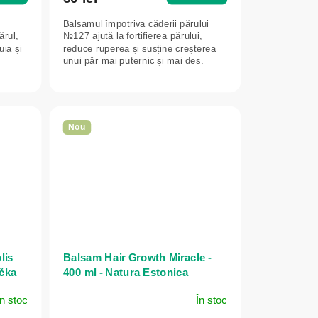
Balsamul împotriva căderii părului
ărul,
№127 ajută la fortifierea părului,
uia și
reduce ruperea și susține creșterea
unui păr mai puternic și mai des.
Nou
lis
Balsam Hair Growth Miracle -
ička
400 ml - Natura Estonica
În stoc
În stoc