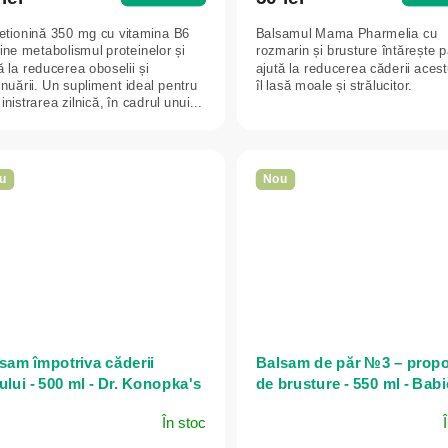
etionină 350 mg cu vitamina B6
Balsamul Mama Pharmelia cu
ine metabolismul proteinelor și
rozmarin și brusture întărește p
ă la reducerea oboselii și
ajută la reducerea căderii acest
nuării. Un supliment ideal pentru
îl lasă moale și strălucitor.
nistrarea zilnică, în cadrul unui...
u
Nou
sam împotriva căderii
Balsam de păr №3 – propo
ului - 500 ml - Dr. Konopka's
de brusture - 550 ml - Bab
Agafia
În stoc