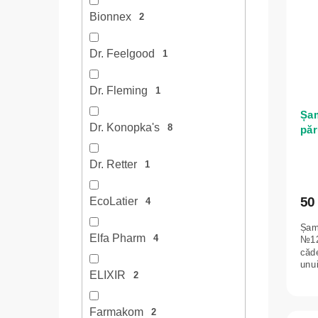
Bionnex
2
Dr. Feelgood
1
Dr. Fleming
1
Șam
Dr. Konopka's
8
păr
tip
Ko
Dr. Retter
1
50 
EcoLatier
4
Șamp
Elfa Pharm
4
№126
căde
unui
ELIXIR
2
Farmakom
2