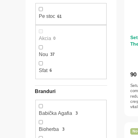
e
r
ă
r
e
p
Pe stoc
61
a
a
r
l
p
o
ă
r
d
Se
Akcia
0
o
The
u
d
s
Nou
37
u
e
s
Sfat
6
90 
u
l
Set
comp
Branduri
u
redu
i
creș
vita
Babička Agafia
3
Bioherba
3
No