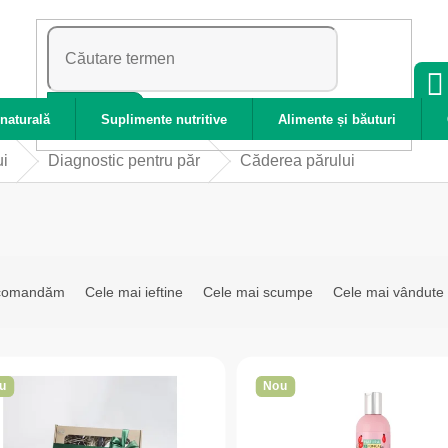
CĂUTARE
naturală
Suplimente nutritive
Alimente și băuturi
ui
Diagnostic pentru păr
Căderea părului
ecomandăm
Cele mai ieftine
Cele mai scumpe
Cele mai vândute
u
Nou