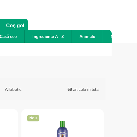
COŞ
Coş gol
DE
Casă eco
Ingrediente A - Z
Animale
Noutăți
CUMPĂRĂTURI
Alfabetic
68
articole în total
Nou