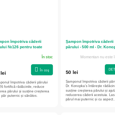
pon împotriva căderii
Șampon împotriva căderii
ului №126 pentru toate
părului - 500 ml - Dr. Kono
urile de păr - 280 ml - Dr.
În stoc
Momentan nu este î
nopka's
DET
În coş
50 lei
lei
Șamponul împotriva căderii păr
onul împotriva căderii părului
Dr. Konopka’s întărește rădăcini
 fortifică rădăcinile, reduce
susține creșterea părului și ajut
rea părului și susține creșterea
reducerea căderii acestuia. La
 păr puternic și sănătos.
părul mai puternic și cu aspect..