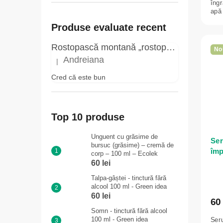
îngr
apă 
Produse evaluate recent
Rostopască montană „rostopască” - elixir pentru negi - 3 ml - Herbal Traditions
No
Andreiana
|
Ratingul produsului este 5 din 5 stele.
Cred că este bun
Top 10 produse
Unguent cu grăsime de
Ser
bursuc (grăsime) – cremă de
împ
corp – 100 ml – Ecolek
ml 
60 lei
Talpa-gâștei - tinctură fără
alcool 100 ml - Green idea
60 lei
60 
Somn - tinctură fără alcool
100 ml - Green idea
Seru