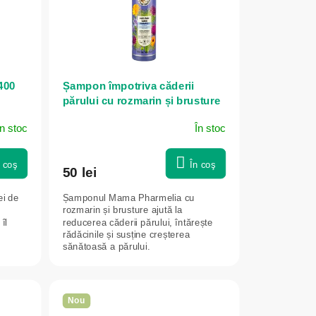
400
Șampon împotriva căderii
părului cu rozmarin și brusture
- 500 ml - Mama Pharmelia
În stoc
În stoc
n coş
În coş
50 lei
ei de
Șamponul Mama Pharmelia cu
rozmarin și brusture ajută la
 îl
reducerea căderii părului, întărește
rădăcinile și susține creșterea
sănătoasă a părului.
Nou