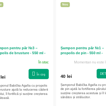
u
Nou
pon pentru păr №3 –
Șampon pentru păr №1 –
polis de brusture - 550 ml -
propolis de pin - 550 ml -
ička Agafia
Babička Agafia
În stoc
Momentan nu este î
DET
În coş
40 lei
lei
Șamponul Babička Agafia cu pr
ponul Babička Agafia cu propolis
de pin ajută la fortifierea părului
rusture ajută la reducerea căderii
susține creșterea acestuia și îl 
lui, îl fortifică și susține creșterea
sănătos și strălucitor.
ătoasă.