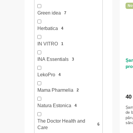
No
Green idea
7
Herbatica
4
IN VITRO
1
INA Essentials
3
Șam
pro
Bab
LekoPro
4
Mama Pharmelia
2
40 
Natura Estonica
4
Șam
de b
păru
The Doctor Health and
săn
6
Care