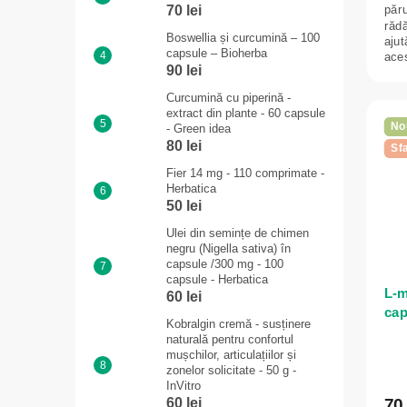
păru
70 lei
rădă
Boswellia și curcumină – 100
ajut
capsule – Bioherba
aces
90 lei
Curcumină cu piperină -
extract din plante - 60 capsule
No
- Green idea
80 lei
Sfa
Fier 14 mg - 110 comprimate -
Herbatica
50 lei
Ulei din semințe de chimen
negru (Nigella sativa) în
capsule /300 mg - 100
capsule - Herbatica
L-m
60 lei
cap
Kobralgin cremă - susținere
naturală pentru confortul
mușchilor, articulațiilor și
zonelor solicitate - 50 g -
InVitro
70 
60 lei