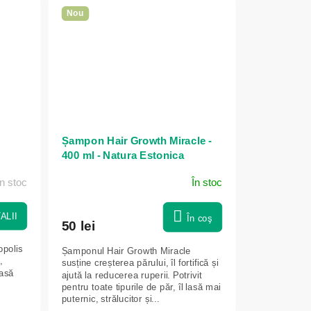
Nou
Șampon Hair Growth Miracle -
400 ml - Natura Estonica
n stoc
În stoc
ALII
În coş
50 lei
opolis
Șamponul Hair Growth Miracle
,
susține creșterea părului, îl fortifică și
lasă
ajută la reducerea ruperii. Potrivit
pentru toate tipurile de păr, îl lasă mai
puternic, strălucitor și...