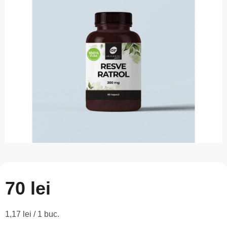
este
0,0
din
5
stele.
70 lei
Evaluare
1,17 lei / 1 buc.
preţ: