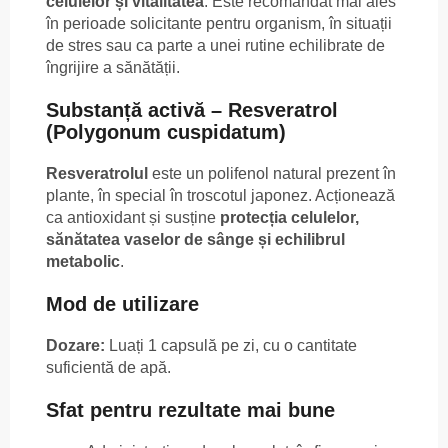
celulelor și vitalitatea
. Este recomandat mai ales
în perioade solicitante pentru organism, în situații
de stres sau ca parte a unei rutine echilibrate de
îngrijire a sănătății.
Substanță activă – Resveratrol
(Polygonum cuspidatum)
Resveratrolul
este un polifenol natural prezent în
plante, în special în troscotul japonez. Acționează
ca antioxidant și susține
protecția celulelor,
sănătatea vaselor de sânge și echilibrul
metabolic
.
Mod de utilizare
Dozare:
Luați 1 capsulă pe zi, cu o cantitate
suficientă de apă.
Sfat pentru rezultate mai bune