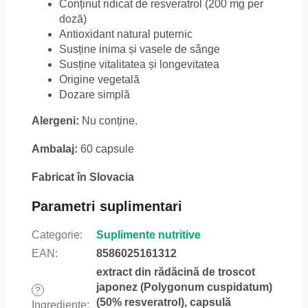
Conținut ridicat de resveratrol (200 mg per
doză)
Antioxidant natural puternic
Susține inima și vasele de sânge
Susține vitalitatea și longevitatea
Origine vegetală
Dozare simplă
Alergeni:
Nu conține.
Ambalaj:
60 capsule
Fabricat în Slovacia
Parametri suplimentari
Categorie
:
Suplimente nutritive
EAN
:
8586025161312
extract din rădăcină de troscot
japonez (Polygonum cuspidatum)
?
(50% resveratrol), capsulă
Ingrediente
: