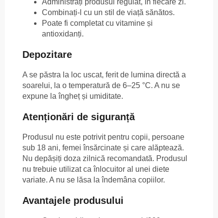
Administrați produsul regulat, în fiecare zi.
Combinați-l cu un stil de viață sănătos.
Poate fi completat cu vitamine și
antioxidanți.
Depozitare
A se păstra la loc uscat, ferit de lumina directă a
soarelui, la o temperatură de 6–25 °C. A nu se
expune la îngheț și umiditate.
Atenționări de siguranță
Produsul nu este potrivit pentru copii, persoane
sub 18 ani, femei însărcinate și care alăptează.
Nu depășiți doza zilnică recomandată. Produsul
nu trebuie utilizat ca înlocuitor al unei diete
variate. A nu se lăsa la îndemâna copiilor.
Avantajele produsului