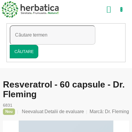
Treci
COŞ
la
conținut
DE
CUMP
CĂUTARE
Resveratrol - 60 capsule - Dr.
Fleming
6831
Evaluarea
Neevaluat
Detalii de evaluare
Marcă:
Dr. Fleming
Nou
medie
a
produsului