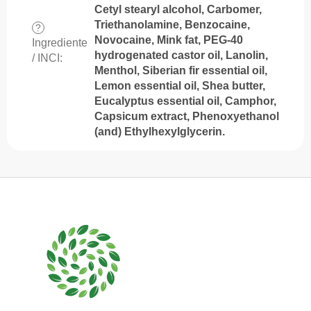
Cetyl stearyl alcohol, Carbomer,
Triethanolamine, Benzocaine,
?
Novocaine, Mink fat, PEG-40
Ingrediente
hydrogenated castor oil, Lanolin,
/ INCI
:
Menthol, Siberian fir essential oil,
Lemon essential oil, Shea butter,
Eucalyptus essential oil, Camphor,
Capsicum extract, Phenoxyethanol
(and) Ethylhexylglycerin.
S
u
b
s
o
l