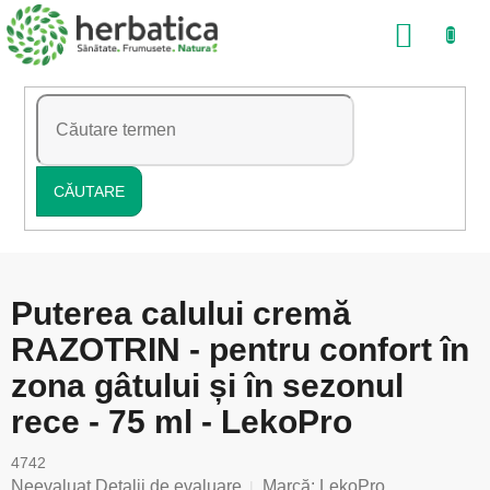
Treci
COŞ
la
conținut
DE
CUMP
CĂUTARE
Puterea calului cremă
RAZOTRIN - pentru confort în
zona gâtului și în sezonul
rece - 75 ml - LekoPro
4742
Evaluarea
Neevaluat
Detalii de evaluare
Marcă:
LekoPro