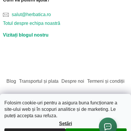
salut@herbatica.ro
Totul despre echipa noastră
Vizitați blogul nostru
Blog
Transportul și plata
Despre noi
Termeni și condiții
Folosim cookie-uri pentru a asigura buna funcționare a
site-ului web și în scopuri analitice și de marketing. Le
Creat de Shoptet
puteți accepta sau refuza.
Setări
Drepturi de autor 2026
Sãnãtate. Frumusete. Natura.
.