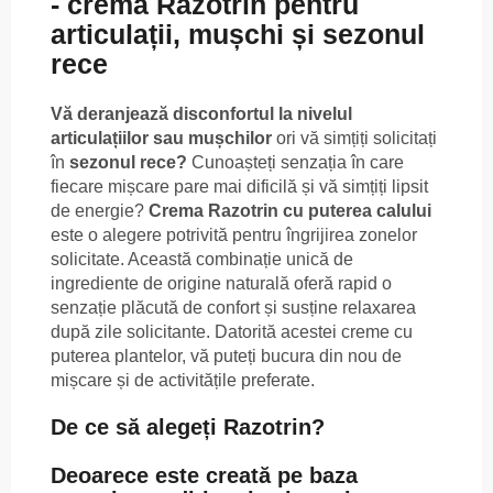
- cremă Razotrin pentru
articulații, mușchi și sezonul
rece
Vă deranjează disconfortul la nivelul
articulațiilor sau mușchilor
ori vă simțiți solicitați
în
sezonul rece?
Cunoașteți senzația în care
fiecare mișcare pare mai dificilă și vă simțiți lipsit
de energie?
Crema Razotrin cu puterea calului
este o alegere potrivită pentru îngrijirea zonelor
solicitate. Această combinație unică de
ingrediente de origine naturală oferă rapid o
senzație plăcută de confort și susține relaxarea
după zile solicitante. Datorită acestei creme cu
puterea plantelor, vă puteți bucura din nou de
mișcare și de activitățile preferate.
De ce să alegeți Razotrin?
Deoarece este creată pe baza