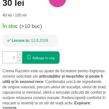
30 lei
Evaluare
40 lei / 100 ml
preţ:
În stoc
(>10 buc)
Livrare la:
12.8.2026
Adăuga în coş
Crema Razotrin este un ajutor de încredere pentru îngrijirea
zonelor solicitate ale
articulațiilor și mușchilor și poate fi
utilă și în sezonul rece.
Combinația unică de ingrediente
de origine naturală, precum
uleiul de eucalipt, uleiul de brad,
capsaicina și mentolul
, oferă o senzație plăcută de confort și
susține relaxarea zonelor masate. Redescoperiți confortul în
mișcare și reveniți la un stil de viață activ.
Expirare:
10/2026.