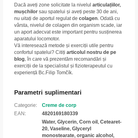
Dacă aveți zone solicitate la nivelul
articulațiilor,
mușchilor
sau spatelui și aveți peste 30 de ani,
nu uitați de aportul regulat de
colagen
. Odată cu
vârsta, nivelul de colagen din organism scade, iar
un aport adecvat este important pentru susținerea
aparatului locomotor.
Vă interesează metode și exerciții utile pentru
confortul spatelui? Citiți
articolul nostru de pe
blog
, în care vă prezentăm recomandări și
exerciții de la specialistul și fizioterapeutul cu
experiență Bc.Filip Tomčík.
Parametri suplimentari
Categorie
:
Creme de corp
EAN
:
4820169180339
Water, Glycerin, Corn oil, Cetearet-
20, Vaseline, Glyceryl
monostearate, organic alcohol,