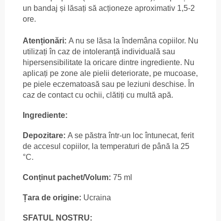
un bandaj și lăsați să acționeze aproximativ 1,5-2
ore.
Atenționări:
A nu se lăsa la îndemâna copiilor. Nu
utilizați în caz de intoleranță individuală sau
hipersensibilitate la oricare dintre ingrediente. Nu
aplicați pe zone ale pielii deteriorate, pe mucoase,
pe piele eczematoasă sau pe leziuni deschise. În
caz de contact cu ochii, clătiți cu multă apă.
Ingrediente:
Depozitare:
A se păstra într-un loc întunecat, ferit
de accesul copiilor, la temperaturi de până la 25
°C.
Conținut pachet/Volum:
75 ml
Țara de origine:
Ucraina
SFATUL NOSTRU: