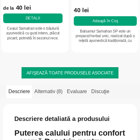
40 lei
de la
40 lei
DETALII
Adaugă în Coş
Ceaiul Samahan este o băutură
Balsamul Samahan SP este un
ayurvedică cu gust intens, plăcut
preparat herbal unic, realizat după o
picant, potrivită în sezonul rece.
rețetă ayurvedică tradițională, cu
Datorită amestecului unic de plante
extracte din uleiuri și plante. Oferă
și condimente, susține confortul
rapid o senzație de confort în zonele...
căilor...
AFIŞEAZĂ TOATE PRODUSELE ASOCIATE
Descriere
Alternativ (8)
Evaluare
Discuţie
Descriere detaliată a produsului
Puterea calului pentru confort