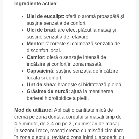
Ingrediente active:
Ulei de eucalipt:
oferă o aromă proaspătă și
susține senzația de confort.
Ulei de brad:
are efect plăcut la masaj și
susține senzația de relaxare.
Mentol:
răcorește și calmează senzația de
disconfort local.
Camfor:
oferă o senzație intensă de
încălzire și confort în zona masată.
Capsaicină:
susține senzația de încălzire
locală și confort.
Unt de shea:
hrănește și hidratează pielea.
Grăsime de nurcă:
ajută la menținerea
barierei hidrolipidice a pielii.
Mod de utilizare:
Aplicați o cantitate mică de
cremă pe zona dorită a corpului și masați timp de
4-5 minute, de 3-4 ori pe zi, cu mișcări de masaj.
În sezonul rece, masați crema cu mișcări circulare
în zona pieptului (evitând zona inimii), acoperiți cu