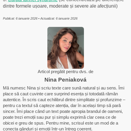
dintre formele ușoare, moderate și severe ale afecțiunii)
Publicat: 6 ianuarie 2026 • Actualizat: 6 ianuarie 2026
Articol pregătit pentru dvs. de
Nina Peniaková
Mă numesc Nina și scriu texte care sună natural și au sens. Îmi
place să caut cuvinte care surprind esența și totodată rămân
autentice. În scris caut echilibrul dintre simplitate și profunzime –
pentru ca textul să capteze atenția, dar în același timp să pară
sincer. Îmi place când un text poate apropia brandul de oameni,
poate trezi emoții sau pur și simplu exprimă clar ceea ce de
obicei e greu de spus. Pentru mine, scrisul este un mod de a
conecta gânduri și emoții într-un întreg coerent.