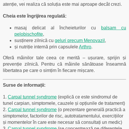
atenție, vei realiza că soluția este mai aproape decât crezi.
Cheia este îngrijirea regulată:
masaj delicat al încheieturilor cu
balsam cu
pelobischofite
,
susținere zilnică cu
geluri precum Menovazil
,
și nutriție internă prin capsulele
Arthro
.
Oferă mâinilor tale ceea ce merită – ușurare, sprijin și
prevenție zilnică. Pentru că mâinile sănătoase înseamnă
libertatea pe care o simțim în fiecare mișcare.
Surse de informații:
1.
Carpal tunnel syndrome
(explică ce este sindromul de
tunel carpian, simptomele, cauzele și opțiunile de tratament)
2.
Carpal tunnel syndrome
(o prezentare generală practică a
simptomelor, factorilor de risc, autotratamentului, exercițiilor
și momentelor în care este necesar să consultați un medic)
3.
Carpal tunnel syndrome
(se concentrează pe diferențele