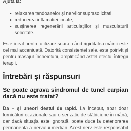
Ajută la:
relaxarea tendoanelor și nervilor suprasolicitați,
reducerea inflamației locale,
susținerea regenerării articulațiilor și musculaturii
solicitate.
Este ideal pentru utilizare seara, când rigiditatea mâinii este
cel mai accentuată. Datorită consistenței sale, este potrivit și
pentru masajul încheieturii, amplificând astfel efectul întregii
terapii.
Întrebări și răspunsuri
Se poate agrava sindromul de tunel carpian
dacă nu este tratat?
Da – și uneori destul de rapid.
La început, apar doar
furnicături ocazionale sau o senzație de slăbiciune în mână,
dar dacă situația este ignorată, poate duce la deteriorarea
permanentă a nervului median. Acest nerv este responsabil