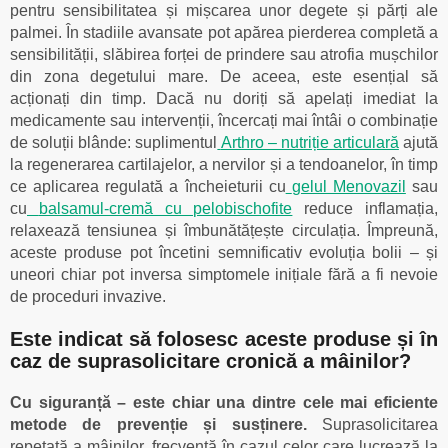
pentru sensibilitatea și mișcarea unor degete și părți ale
palmei. În stadiile avansate pot apărea pierderea completă a
sensibilității, slăbirea forței de prindere sau atrofia mușchilor
din zona degetului mare. De aceea, este esențial să
acționați din timp. Dacă nu doriți să apelați imediat la
medicamente sau intervenții, încercați mai întâi o combinație
de soluții blânde: suplimentul
Arthro – nutriție articulară
ajută
la regenerarea cartilajelor, a nervilor și a tendoanelor, în timp
ce aplicarea regulată a încheieturii cu
gelul Menovazil
sau
cu
balsamul-cremă cu pelobischofite
reduce inflamația,
relaxează tensiunea și îmbunătățește circulația. Împreună,
aceste produse pot încetini semnificativ evoluția bolii – și
uneori chiar pot inversa simptomele inițiale fără a fi nevoie
de proceduri invazive.
Este indicat să folosesc aceste produse și în
caz de suprasolicitare cronică a mâinilor?
Cu siguranță – este chiar una dintre cele mai eficiente
metode de prevenție și susținere.
Suprasolicitarea
repetată a mâinilor, frecventă în cazul celor care lucrează la