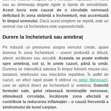
sau au dimineața degete rigide și lipsite de sensibilitate.
Acest lucru este cauzat de o circulație nervoasă
deficitară în zona strâmtă a încheieturii, mai accentuată
în timpul somnului.
Dacă acest simptom se repetă, este un
semnal clar că încheietura este suprasolicitată.
Durere la încheietură sau antebraț
Pe măsură ce presiunea asupra nervului crește, apare
durerea în zona încheieturii – uneori profundă și difuză,
alteori arzătoare sau ascuțită.
Aceasta se poate extinde
spre antebraț, cot și, în unele cazuri, până la umăr.
Durerea se intensifică adesea în timpul folosirii mouse-ului,
tastaturii, telefonului sau mișcărilor repetitive. În astfel de
cazuri, un efect rapid poate fi obținut cu
gelul Menovazil
,
care se aplică direct pe încheietură și antebraț.
Datorită
formulei sale, gelul relaxează terminațiile nervoase,
stimulează circulația, încălzește zona afectată și
contribuie la reducerea inflamației – o cauză frecventă a
sindromului de tunel carpian.