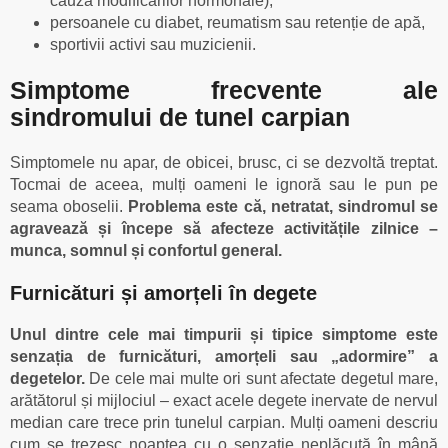
cauza modificărilor hormonale),
persoanele cu diabet, reumatism sau retenție de apă,
sportivii activi sau muzicienii.
Simptome frecvente a
le
sindromului de tunel carpian
Simptomele nu apar, de obicei, brusc, ci se dezvoltă treptat.
Tocmai de aceea, mulți oameni le ignoră sau le pun pe
seama oboselii.
Problema este că, netratat, sindromul se
agravează și începe să afecteze activitățile zilnice –
munca, somnul și confortul general.
Furnicături și amorțeli în degete
Unul dintre cele mai timpurii și tipice simptome este
senzația de furnicături, amorțeli sau „adormire” a
degetelor.
De cele mai multe ori sunt afectate degetul mare,
arătătorul și mijlociul – exact acele degete inervate de nervul
median care trece prin tunelul carpian. Mulți oameni descriu
cum se trezesc noaptea cu o senzație neplăcută în mână