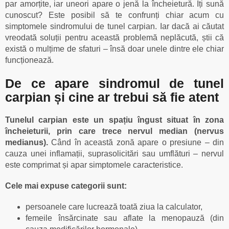
par amorțite, iar uneori apare o jenă la încheietură. Îți sună
cunoscut? Este posibil să te confrunți chiar acum cu
simptomele sindromului de tunel carpian. Iar dacă ai căutat
vreodată soluții pentru această problemă neplăcută, știi că
există o mulțime de sfaturi – însă doar unele dintre ele chiar
funcționează.
De ce apare sindromul de tunel
carpian și cine ar trebui să fie atent
Tunelul carpian este un spațiu îngust situat în zona
încheieturii, prin care trece nervul median (nervus
medianus).
Când în această zonă apare o presiune – din
cauza unei inflamații, suprasolicitări sau umflături – nervul
este comprimat și apar simptomele caracteristice.
Cele mai expuse categorii sunt:
persoanele care lucrează toată ziua la calculator,
femeile însărcinate sau aflate la menopauză (din