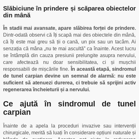
Slăbiciune în prindere și scăparea obiectelor
din mână
În stadii mai avansate, apare slăbirea forței de prindere.
Dintr-odată observi că îți scapă mai des obiectele din mână,
că îți este mai greu să ții o cană, un pix sau un tacâm. Ai
senzația că mâna „nu te mai ascultă” ca înainte. Acest lucru
se întâmplă din cauza presiunii prelungite asupra nervului,
care afectează nu doar sensibilitatea, ci și mușchii
responsabili de mișcările fine.
În această etapă, sindromul
de tunel carpian devine un semnal de alarmă: nu este
suficient să atenuezi durerea, ci trebuie să sprijini activ
regenerarea încheieturii și a nervului.
Ce ajută în sindromul de tunel
carpian
Înainte de a apela la proceduri invazive sau intervenții
chirurgicale, merită să luați în considerare opțiuni naturale și