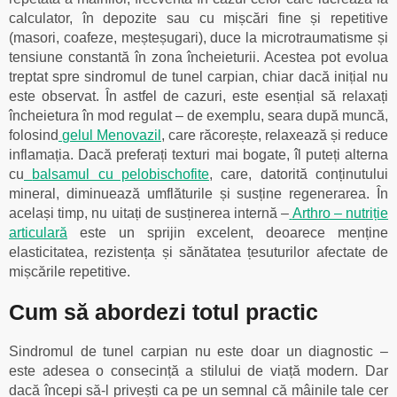
calculator, în depozite sau cu mișcări fine și repetitive
(masori, coafeze, meșteșugari), duce la microtraumatisme și
tensiune constantă în zona încheieturii. Acestea pot evolua
treptat spre sindromul de tunel carpian, chiar dacă inițial nu
este observat. În astfel de cazuri, este esențial să relaxați
încheietura în mod regulat – de exemplu, seara după muncă,
folosind
gelul Menovazil
, care răcorește, relaxează și reduce
inflamația. Dacă preferați texturi mai bogate, îl puteți alterna
cu
balsamul cu pelobischofite
, care, datorită conținutului
mineral, diminuează umflăturile și susține regenerarea. În
același timp, nu uitați de susținerea internă –
Arthro – nutriție
articulară
este un sprijin excelent, deoarece menține
elasticitatea, rezistența și sănătatea țesuturilor afectate de
mișcările repetitive.
Cum să abordezi totul practic
Sindromul de tunel carpian nu este doar un diagnostic –
este adesea o consecință a stilului de viață modern. Dar
dacă începi să-l privești ca pe un semnal că mâinile tale cer