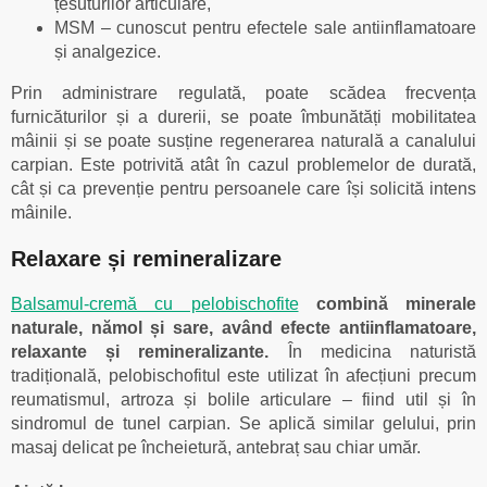
țesuturilor articulare,
MSM – cunoscut pentru efectele sale antiinflamatoare
și analgezice.
Prin administrare regulată, poate scădea frecvența
furnicăturilor și a durerii, se poate îmbunătăți mobilitatea
mâinii și se poate susține regenerarea naturală a canalului
carpian. Este potrivită atât în cazul problemelor de durată,
cât și ca prevenție pentru persoanele care își solicită intens
mâinile.
Relaxare și remineralizare
Balsamul-cremă cu pelobischofite
combină minerale
naturale, nămol și sare, având efecte antiinflamatoare,
relaxante și remineralizante.
În medicina naturistă
tradițională, pelobischofitul este utilizat în afecțiuni precum
reumatismul, artroza și bolile articulare – fiind util și în
sindromul de tunel carpian. Se aplică similar gelului, prin
masaj delicat pe încheietură, antebraț sau chiar umăr.