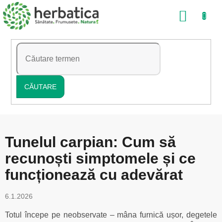
Treci
COŞ
la
conținut
DE
CUMP
CĂUTARE
Tunelul carpian: Cum să
recunoști simptomele și ce
funcționează cu adevărat
6.1.2026
Totul începe pe neobservate – mâna furnică ușor, degetele