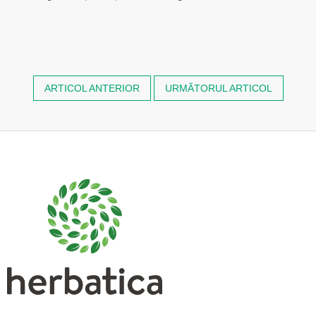
ARTICOL ANTERIOR
URMĂTORUL ARTICOL
S
u
b
s
o
l