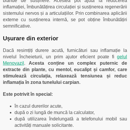
blânde de susținere. Acestea pot ajuta la reducerea
inflamației, îmbunătățirea circulației și susținerea regenerării
sistemului nervos și a articulațiilor. Prin combinarea aplicării
externe cu susținerea internă, se pot obține îmbunătățiri
semnificative.
Ușurare din exterior
Dacă resimțiți durere acută, furnicături sau inflamație la
nivelul încheieturii, un prim ajutor eficient poate fi
gelul
Menovazil
.
Acesta conține un complex puternic de
extracte din plante, cu mentol, eucalipt și camfor, care
stimulează circulația, relaxează tensiunea și reduc
inflamația în zona tunelului carpian.
Este potrivit în special:
în cazul durerilor acute,
după o zi lungă de muncă la calculator,
după utilizarea îndelungată a telefonului mobil sau
activități manuale solicitante.