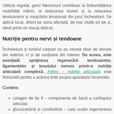
Utilizat regulat, gelul Menovazil contribuie la îmbunătățirea
mobilității mâinii, la reducerea durerii și la relaxarea
tendoanelor și mușchilor tensionați din jurul încheieturii. Se
aplică local, direct pe zona afectată, de mai multe ori pe zi,
ideal printr-un masaj delicat.
Nutriție pentru nervi și tendoane
Încheietura și tunelul carpian nu au nevoie doar de alinare
din exterior, ci și de susținere din interior.
De aceea, este
esențială sprijinirea regenerării tendoanelor,
ligamentelor și țesutului nervos printr-o nutriție
articulară complexă.
Arthro – nutriție articulară
este
formulată pentru a acționa țintit asupra aparatului locomotor.
Conține:
colagen de tip II – componenta de bază a cartilajului
articular,
glucozamină și condroitină – care susțin regenerarea