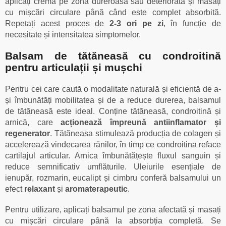
aplicați crema pe zona dureroasă sau deteriorată și masați
cu mișcări circulare până când este complet absorbită.
Repetați acest proces de
2-3 ori pe zi
, în funcție de
necesitate și intensitatea simptomelor.
Balsam de tătăneasă cu condroitină
pentru articulații și mușchi
Pentru cei care caută o modalitate naturală și eficientă de a-
și îmbunătăți mobilitatea și de a reduce durerea, balsamul
de tătăneasă este ideal. Conține tătăneasă, condroitină și
arnică, care
acționează împreună antiinflamator și
regenerator
. Tătăneasa stimulează producția de colagen și
accelerează vindecarea rănilor, în timp ce condroitina reface
cartilajul articular. Arnica îmbunătățește fluxul sanguin și
reduce semnificativ umflăturile. Uleiurile esențiale de
ienupăr, rozmarin, eucalipt și cimbru conferă balsamului un
efect
relaxant
și
aromaterapeutic
.
Pentru utilizare, aplicați balsamul pe zona afectată și masați
cu mișcări circulare până la absorbția completă. Se