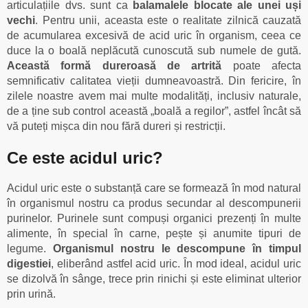
articulațiile dvs. sunt ca
balamalele blocate ale unei uși
vechi
. Pentru unii, aceasta este o realitate zilnică cauzată
de acumularea excesivă de acid uric în organism, ceea ce
duce la o boală neplăcută cunoscută sub numele de gută.
Această formă dureroasă de artrită
poate afecta
semnificativ calitatea vieții dumneavoastră. Din fericire, în
zilele noastre avem mai multe modalități, inclusiv naturale,
de a ține sub control această „boală a regilor”, astfel încât să
vă puteți mișca din nou fără dureri și restricții.
Ce este acidul uric?
Acidul uric este o substanță care se formează în mod natural
în organismul nostru ca produs secundar al descompunerii
purinelor. Purinele sunt compuși organici prezenți în multe
alimente, în special în carne, pește și anumite tipuri de
legume.
Organismul nostru le descompune în timpul
digestiei
, eliberând astfel acid uric. În mod ideal, acidul uric
se dizolvă în sânge, trece prin rinichi și este eliminat ulterior
prin urină.