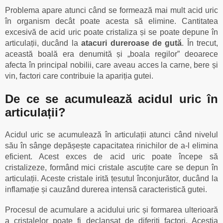
Problema apare atunci când se formează mai mult acid uric
în organism decât poate acesta să elimine. Cantitatea
excesivă de acid uric poate cristaliza și se poate depune în
articulații, ducând la
atacuri dureroase de gută
. În trecut,
această boală era denumită și „boala regilor” deoarece
afecta în principal nobilii, care aveau acces la carne, bere și
vin, factori care contribuie la apariția gutei.
De ce se acumulează acidul uric în
articulații?
Acidul uric se acumulează în articulații atunci când nivelul
său în sânge depășește capacitatea rinichilor de a-l elimina
eficient. Acest exces de acid uric poate începe să
cristalizeze, formând mici cristale ascuțite care se depun în
articulații. Aceste cristale irită țesutul înconjurător, ducând la
inflamație și cauzând durerea intensă caracteristică gutei.
Procesul de acumulare a acidului uric și formarea ulterioară
a cristalelor poate fi declanșat de diferiți factori. Aceștia