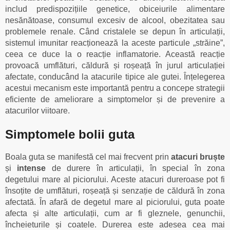
includ predispozițiile genetice, obiceiurile alimentare
nesănătoase, consumul excesiv de alcool, obezitatea sau
problemele renale. Când cristalele se depun în articulații,
sistemul imunitar reacționează la aceste particule „străine”,
ceea ce duce la o reacție inflamatorie. Această reacție
provoacă umflături, căldură și roșeață în jurul articulației
afectate, conducând la atacurile tipice ale gutei. Înțelegerea
acestui mecanism este importantă pentru a concepe strategii
eficiente de ameliorare a simptomelor și de prevenire a
atacurilor viitoare.
Simptomele bolii guta
Boala guta se manifestă cel mai frecvent prin
atacuri bruște
și
intense
de durere în articulații, în special în zona
degetului mare al piciorului. Aceste atacuri dureroase pot fi
însoțite de umflături, roșeață și senzație de căldură în zona
afectată. În afară de degetul mare al piciorului, guta poate
afecta și alte articulații, cum ar fi gleznele, genunchii,
încheieturile și coatele. Durerea este adesea cea mai