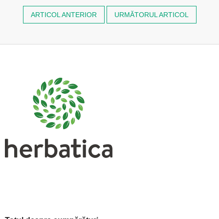
ARTICOL ANTERIOR
URMĂTORUL ARTICOL
S
u
b
s
o
l