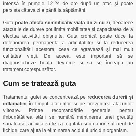
intensă în primele 12-24 de ore după un atac și poate
persista câteva zile până la săptămâni.
Guta
poate afecta semnificativ viața de zi cu zi
, deoarece
atacurile de durere pot limita mobilitatea și capacitatea de a
efectua activități obișnuite. Guta cronică poate duce la
deteriorarea permanentă a articulațiilor și la reducerea
funcționalității acestora, ceea ce agravează și mai mult
calitatea vieții. De aceea, este important să se
diagnosticheze boala devreme și să se înceapă un
tratament corespunzător.
Cum se tratează guta
Tratamentul gutei se concentrează pe
reducerea durerii și
inflamației
în timpul atacurilor și pe prevenirea atacurilor
viitoare. Printre recomandările generale pentru
îmbunătățirea stării se numără menținerea unei greutăți
sănătoase, activitatea fizică regulată și un aport suficient de
lichide, care ajută la eliminarea acidului uric din organism.