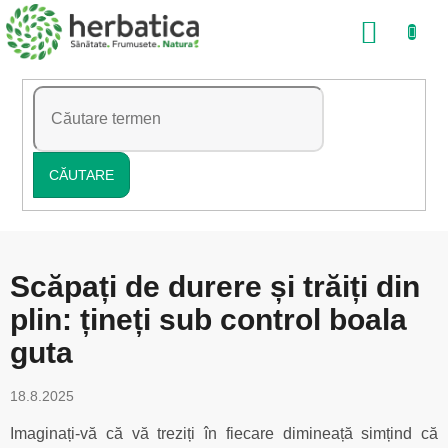
Treci
COŞ
la
conținut
DE
CUMP
CĂUTARE
Scăpați de durere și trăiți din
plin: țineți sub control boala
guta
18.8.2025
Imaginați-vă că vă treziți în fiecare dimineață simțind că