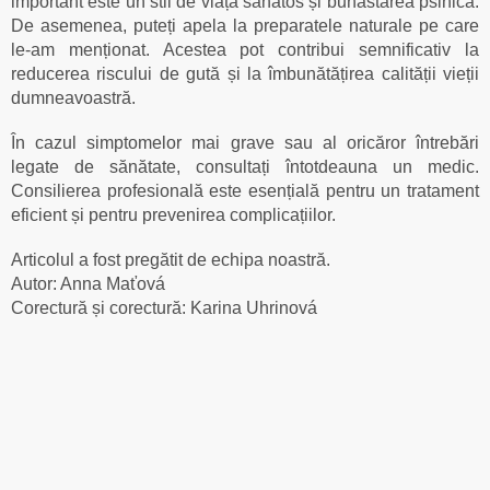
important este un stil de viață sănătos și bunăstarea psihică.
De asemenea, puteți apela la preparatele naturale pe care
le-am menționat. Acestea pot contribui semnificativ la
reducerea riscului de gută și la îmbunătățirea calității vieții
dumneavoastră.
În cazul simptomelor mai grave sau al oricăror întrebări
legate de sănătate, consultați întotdeauna un medic.
Consilierea profesională este esențială pentru un tratament
eficient și pentru prevenirea complicațiilor.
Articolul a fost pregătit de echipa noastră.
Autor: Anna Maťová
Corectură și corectură: Karina Uhrinová