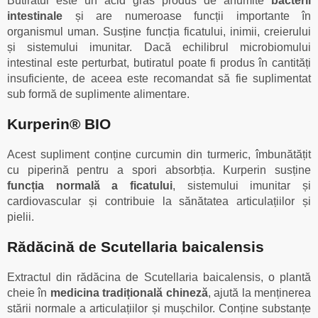
Butiratul este un acid gras produs de anumite
bacterii
intestinale
și are numeroase funcții importante în
organismul uman. Susține funcția ficatului, inimii, creierului
și sistemului imunitar. Dacă echilibrul microbiomului
intestinal este perturbat, butiratul poate fi produs în cantități
insuficiente, de aceea este recomandat să fie suplimentat
sub formă de suplimente alimentare.
Kurperin® BIO
Acest supliment conține curcumin din turmeric, îmbunătățit
cu piperină pentru a spori absorbția. Kurperin susține
funcția normală a ficatului
, sistemului imunitar și
cardiovascular și contribuie la sănătatea articulațiilor și
pielii.
Rădăcină de Scutellaria baicalensis
Extractul din rădăcina de Scutellaria baicalensis, o plantă
cheie în
medicina tradițională chineză
, ajută la menținerea
stării normale a articulațiilor și mușchilor. Conține substanțe