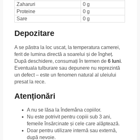
Zaharuri
0 g
Proteine
0 g
Sare
0 g
Depozitare
A se păstra la loc uscat, la temperatura camerei,
ferit de lumina directă a soarelui și de îngheț.
După deschidere, consumați în termen de
6 luni
.
Eventuala tulburare sau depunere nu reprezintă
un defect – este un fenomen natural al uleiului
presat la rece.
Atenționări
A nu se lăsa la îndemâna copiilor.
Nu este potrivit pentru copiii sub 3 ani,
femeile însărcinate și cele care alăptează.
Doar pentru utilizare internă sau externă,
după nevoie.