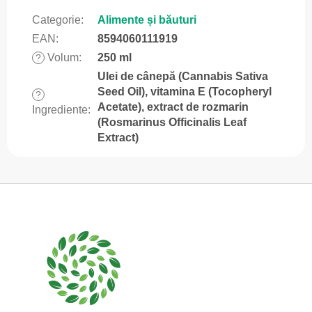
Categorie
:
Alimente și băuturi
EAN
:
8594060111919
Volum
:
250 ml
?
Ulei de cânepă (Cannabis Sativa
Seed Oil), vitamina E (Tocopheryl
?
Acetate), extract de rozmarin
Ingrediente
:
(Rosmarinus Officinalis Leaf
Extract)
S
u
b
s
o
l