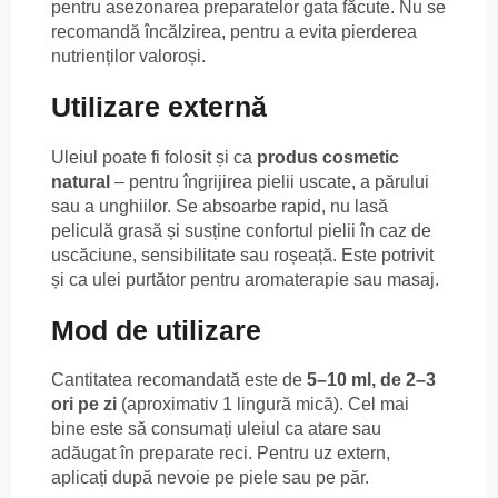
pentru asezonarea preparatelor gata făcute. Nu se
recomandă încălzirea, pentru a evita pierderea
nutrienților valoroși.
Utilizare externă
Uleiul poate fi folosit și ca
produs cosmetic
natural
– pentru îngrijirea pielii uscate, a părului
sau a unghiilor. Se absoarbe rapid, nu lasă
peliculă grasă și susține confortul pielii în caz de
uscăciune, sensibilitate sau roșeață. Este potrivit
și ca ulei purtător pentru aromaterapie sau masaj.
Mod de utilizare
Cantitatea recomandată este de
5–10 ml, de 2–3
ori pe zi
(aproximativ 1 lingură mică). Cel mai
bine este să consumați uleiul ca atare sau
adăugat în preparate reci. Pentru uz extern,
aplicați după nevoie pe piele sau pe păr.