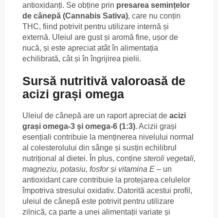
antioxidanți. Se obține prin
presarea semințelor
de cânepă (Cannabis Sativa)
, care nu conțin
THC, fiind potrivit pentru utilizare internă și
externă. Uleiul are gust și aromă fine, ușor de
nucă, și este apreciat atât în alimentația
echilibrată, cât și în îngrijirea pielii.
Sursă nutritivă valoroasă de
acizi grași omega
Uleiul de cânepă are un raport apreciat de
acizi
grași omega-3 și omega-6 (1:3)
. Acizii grași
esențiali contribuie la menținerea nivelului normal
al colesterolului din sânge și susțin echilibrul
nutrițional al dietei. În plus, conține
steroli vegetali,
magneziu, potasiu, fosfor și vitamina E
– un
antioxidant care contribuie la protejarea celulelor
împotriva stresului oxidativ. Datorită acestui profil,
uleiul de cânepă este potrivit pentru utilizare
zilnică, ca parte a unei alimentații variate și