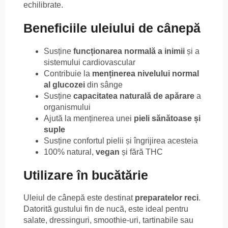
echilibrate.
Beneficiile uleiului de cânepă
Susține
funcționarea normală a inimii
și a
sistemului cardiovascular
Contribuie la
menținerea nivelului normal
al glucozei
din sânge
Susține
capacitatea naturală de apărare
a
organismului
Ajută la menținerea unei
pieli sănătoase și
suple
Susține confortul pielii și îngrijirea acesteia
100% natural,
vegan
și fără THC
Utilizare în bucătărie
Uleiul de cânepă este destinat
preparatelor reci
.
Datorită gustului fin de nucă, este ideal pentru
salate, dressinguri, smoothie-uri, tartinabile sau