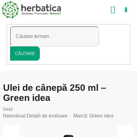
Treci
COŞ
la
conținut
DE
CUMP
CĂUTARE
Ulei de cânepă 250 ml –
Green idea
5442
Evaluarea
Neevaluat
Detalii de evaluare
Marcă:
Green idea
medie
a
produsului