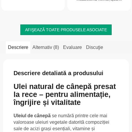
intens. Datorită procesării delicate,
perioade de oboseală și solicitare,
fără încălzire, își păstrează
susține imunitatea și performanța
compușii...
fizică.
AFIŞEAZĂ TOATE PRODUSELE ASOCIATE
Descriere
Alternativ (8)
Evaluare
Discuţie
Descriere detaliată a produsului
Ulei natural de cânepă presat
la rece – pentru alimentație,
îngrijire și vitalitate
Uleiul de cânepă
se numără printre cele mai
valoroase uleiuri vegetale datorită compoziției
sale de acizi grași esențiali, vitamine și