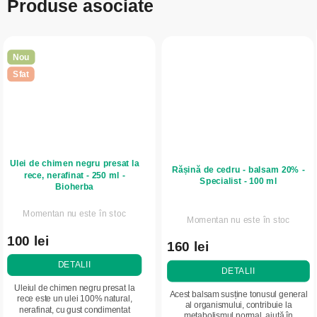
Produse asociate
Nou
Sfat
Ulei de chimen negru presat la
Rășină de cedru - balsam 20% -
rece, nerafinat - 250 ml -
Specialist - 100 ml
Bioherba
Momentan nu este în stoc
Momentan nu este în stoc
100 lei
160 lei
DETALII
DETALII
Uleiul de chimen negru presat la
Acest balsam susține tonusul general
rece este un ulei 100% natural,
al organismului, contribuie la
nerafinat, cu gust condimentat
metabolismul normal, ajută în