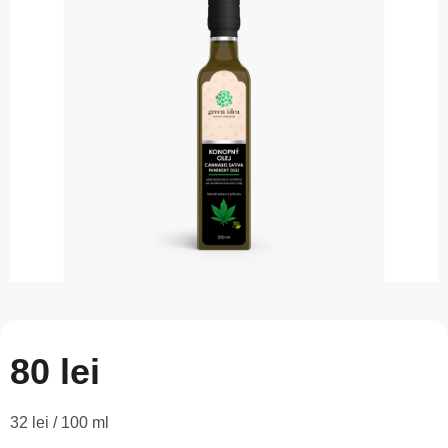
este
0,0
din
5
stele.
80 lei
Evaluare
32 lei / 100 ml
preţ: