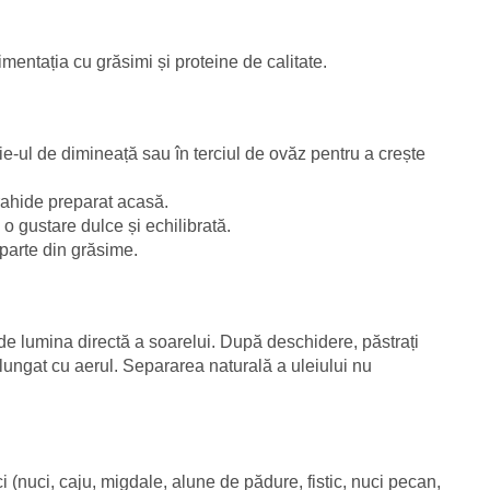
mentația cu grăsimi și proteine de calitate.
ie-ul de dimineață sau în terciul de ovăz pentru a crește
rahide preparat acasă.
o gustare dulce și echilibrată.
o parte din grăsime.
it de lumina directă a soarelui. După deschidere, păstrați
elungat cu aerul. Separarea naturală a uleiului nu
(nuci, caju, migdale, alune de pădure, fistic, nuci pecan,