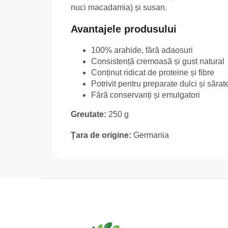
nuci macadamia) și susan.
Avantajele produsului
100% arahide, fără adaosuri
Consistență cremoasă și gust natural
Conținut ridicat de proteine și fibre
Potrivit pentru preparate dulci și sărat
Fără conservanți și emulgatori
Greutate:
250 g
Țara de origine:
Germania
S
u
b
s