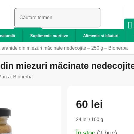
CĂUTARE
naturală
Suplimente nutritive
Alimente și băuturi
 arahide din miezuri măcinate nedecojite – 250 g – Bioherba
 din miezuri măcinate nedecojit
Marcă:
Bioherba
60 lei
Evaluare
24 lei / 100 g
preţ:
În stoc
(3 buc)