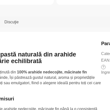
Discuţie
Par
 pastă naturală din arahide
Cate
rie echilibrată
EAN
?
ținută din
100% arahide nedecojite, măcinate fin
Ingr
ânde, își păstrează gustul natural, aroma și proprietățile
i sau emulgatori, fiind o alegere ideală pentru toți cei care
misuri
de arahide nedecojite, măcinate fin până la o consistență