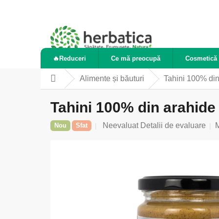
Treci
la
conținut
🔥Reduceri
Ce mă preocupă
Cosmetică 
Alimente și băuturi
Tahini 100% din
Acasă
Tahini 100% din arahide
Evaluarea
Neevaluat
Detalii de evaluare
Nou
Sfat
medie
a
produsului
este
0,0
din
5
stele.