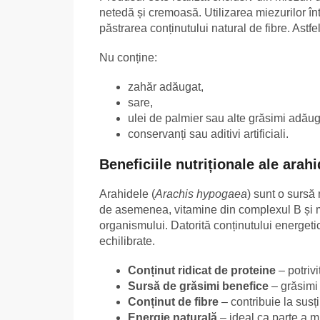
netedă și cremoasă. Utilizarea miezurilor într
păstrarea conținutului natural de fibre. Astfel
Nu conține:
zahăr adăugat,
sare,
ulei de palmier sau alte grăsimi adăug
conservanți sau aditivi artificiali.
Beneficiile nutriționale ale arahi
Arahidele (
Arachis hypogaea
) sunt o sursă
de asemenea, vitamine din complexul B și m
organismului. Datorită conținutului energetic 
echilibrate.
Conținut ridicat de proteine
– potrivi
Sursă de grăsimi benefice
– grăsimi 
Conținut de fibre
– contribuie la susț
Energie naturală
– ideal ca parte a m