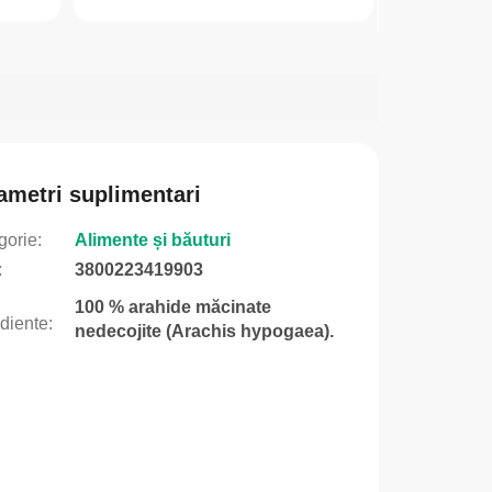
ametri suplimentari
gorie
:
Alimente și băuturi
:
3800223419903
100 % arahide măcinate
ediente
:
nedecojite (Arachis hypogaea).