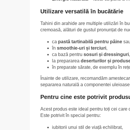
Utilizare versatilă în bucătărie
Tahini din arahide are multiple utilizări în b
cremoasă, alături de gustul pronunțat de nuc
ca
pastă tartinabilă pentru pâine
sau
în
smoothie-uri și terciuri
,
ca bază pentru
sosuri și dressinguri
,
la prepararea
deserturilor și produse
în preparate sărate, de exemplu în rețe
Înainte de utilizare, recomandăm amestecar
separarea naturală a componentei uleioase
Pentru cine este potrivit produs
Acest produs este ideal pentru toți cei care c
Este potrivit în special pentru:
iubitorii unui stil de viață echilibrat,