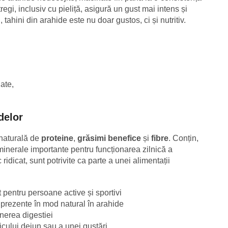
egi, inclusiv cu pieliță, asigură un gust mai intens și
, tahini din arahide este nu doar gustos, ci și nutritiv.
ate,
delor
 naturală de
proteine
,
grăsimi benefice
și
fibre
. Conțin,
inerale importante pentru funcționarea zilnică a
ridicat, sunt potrivite ca parte a unei alimentații
t pentru persoane active și sportivi
prezente în mod natural în arahide
inerea digestiei
icului dejun sau a unei gustări