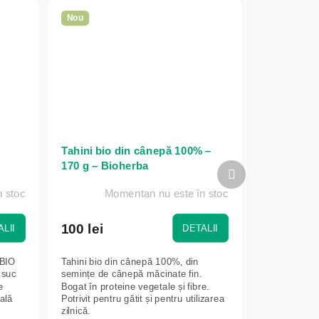
Nou
Tahini bio din cânepă 100% –
170 g – Bioherba
Produsul
următor
 stoc
Momentan nu este în stoc
100 lei
LII
DETALII
 BIO
Tahini bio din cânepă 100%, din
 suc
semințe de cânepă măcinate fin.
e
Bogat în proteine vegetale și fibre.
ală
Potrivit pentru gătit și pentru utilizarea
zilnică.