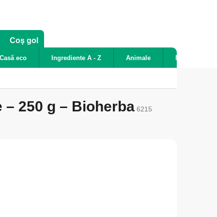
COŞ
Coş gol
DE
Casă eco
Ingrediente A - Z
Animale
Noutăți
CUMPĂRĂTURI
e – 250 g – Bioherba
6215