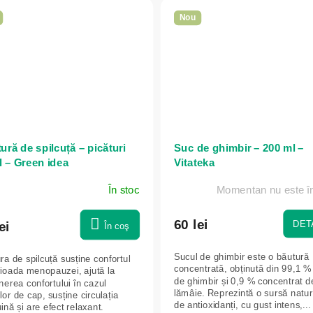
Nou
ură de spilcuță – picături
Suc de ghimbir – 200 ml –
l – Green idea
Vitateka
În stoc
Momentan nu este în
60 lei
DETA
ei
În coş
Sucul de ghimbir este o băutură
ra de spilcuță susține confortul
concentrată, obținută din 99,1 %
rioada menopauzei, ajută la
de ghimbir și 0,9 % concentrat d
nerea confortului în cazul
lămâie. Reprezintă o sursă natur
lor de cap, susține circulația
de antioxidanți, cu gust intens,...
nă și are efect relaxant.