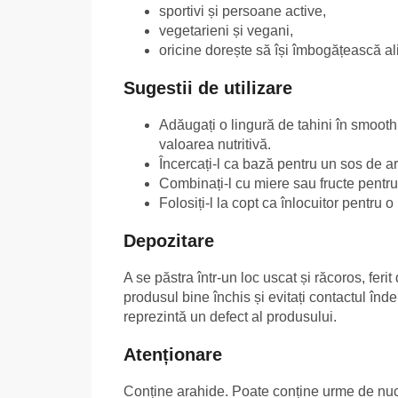
sportivi și persoane active,
vegetarieni și vegani,
oricine dorește să își îmbogățească ali
Sugestii de utilizare
Adăugați o lingură de tahini în smooth
valoarea nutritivă.
Încercați-l ca bază pentru un sos de a
Combinați-l cu miere sau fructe pentru 
Folosiți-l la copt ca înlocuitor pentru 
Depozitare
A se păstra într-un loc uscat și răcoros, fer
produsul bine închis și evitați contactul înd
reprezintă un defect al produsului.
Atenționare
Conține arahide. Poate conține urme de nuci 