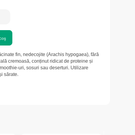
coş
inate fin, nedecojite (Arachis hypogaea), fără
ală cremoasă, conținut ridicat de proteine și
 smoothie-uri, sosuri sau deserturi. Utilizare
și sărate.