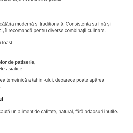
ucătăria modernă și tradițională. Consistența sa fină și
i, îl recomandă pentru diverse combinații culinare.
 toast,
lor de patiserie
,
te asiatice.
ea temeinică a tahini-ului, deoarece poate apărea
.
ul
aută un aliment de calitate, natural, fără adaosuri inutile.