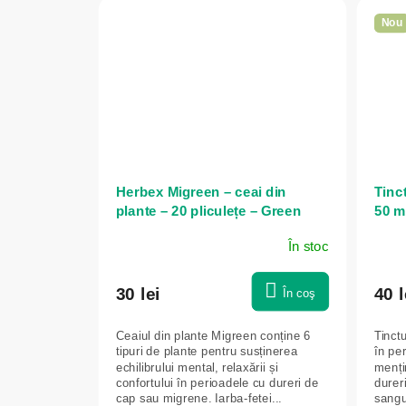
Nou
Herbex Migreen – ceai din
Tinct
plante – 20 pliculețe – Green
50 m
idea
În stoc
30 lei
40 l
În coş
Ceaiul din plante Migreen conține 6
Tinctu
tipuri de plante pentru susținerea
în pe
echilibrului mental, relaxării și
menți
confortului în perioadele cu dureri de
dureri
cap sau migrene. Iarba-fetei...
sangui