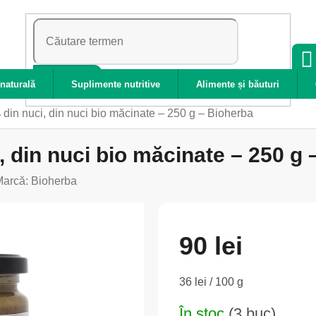
CĂUTARE
naturală
Suplimente nutritive
Alimente și băuturi
 din nuci, din nuci bio măcinate – 250 g – Bioherba
, din nuci bio măcinate – 250 g
Marcă:
Bioherba
90 lei
Evaluare
36 lei / 100 g
preţ:
În stoc
(3 buc)