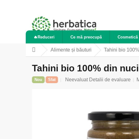
Treci
la
conținut
🔥Reduceri
Ce mă preocupă
Cosmetică 
Alimente și băuturi
Tahini bio 100%
Acasă
Tahini bio 100% din nuci
Evaluarea
Neevaluat
Detalii de evaluare
Nou
Sfat
medie
a
produsului
este
0,0
din
5
stele.