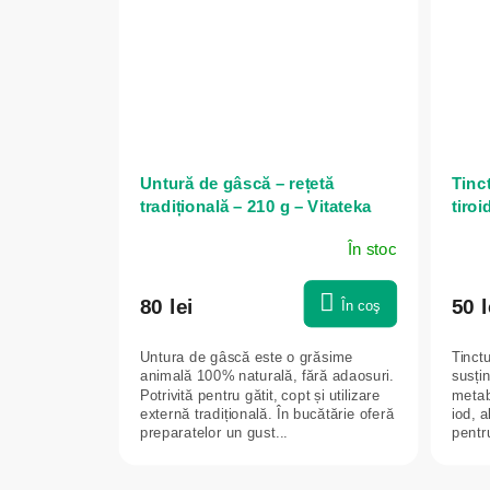
Untură de gâscă – rețetă
Tinct
tradițională – 210 g – Vitateka
tiroi
idea
În stoc
80 lei
50 l
În coş
Untura de gâscă este o grăsime
Tinctu
animală 100% naturală, fără adaosuri.
susțin
Potrivită pentru gătit, copt și utilizare
metabo
externă tradițională. În bucătărie oferă
iod, 
preparatelor un gust...
pentr
a...