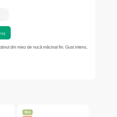
coş
bținut din miez de nucă măcinat fin. Gust intens,
Nou