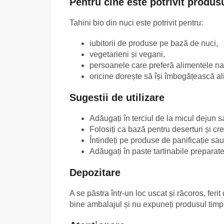
Pentru cine este potrivit produs
Tahini bio din nuci este potrivit pentru:
iubitorii de produse pe bază de nuci,
vegetarieni și vegani,
persoanele care preferă alimentele na
oricine dorește să își îmbogățească al
Sugestii de utilizare
Adăugați în terciul de la micul dejun 
Folosiți ca bază pentru deserturi și cr
Întindeți pe produse de panificație sau
Adăugați în paste tartinabile preparat
Depozitare
A se păstra într-un loc uscat și răcoros, fer
bine ambalajul și nu expuneți produsul timp 