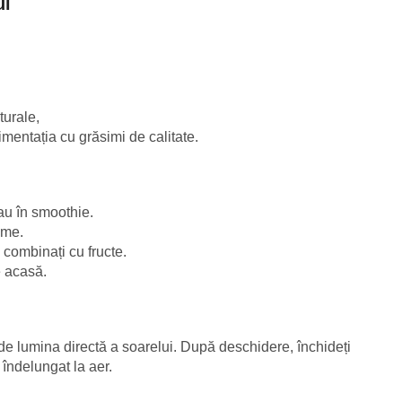
ul
turale,
imentația cu grăsimi de calitate.
sau în smoothie.
eme.
 combinați cu fructe.
e acasă.
it de lumina directă a soarelui. După deschidere, închideți
îndelungat la aer.