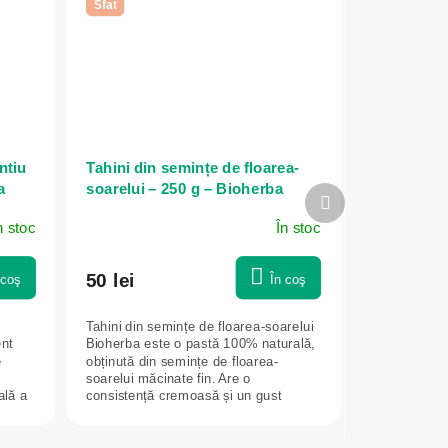
Sfat
ntiu
Tahini din semințe de floarea-
a
soarelui – 250 g – Bioherba
Produsul
următor
n stoc
În stoc
50 lei
 coş
În coş
Tahini din semințe de floarea-soarelui
ent
Bioherba este o pastă 100% naturală,
e
obținută din semințe de floarea-
soarelui măcinate fin. Are o
ală a
consistență cremoasă și un gust
delicat,...