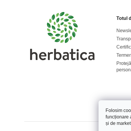
b
s
Totul 
o
l
Newsle
Transpo
Certifi
Termeni
Protejă
person
Folosim cook
funcționare a
și de market