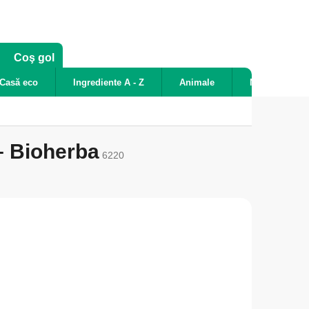
COŞ
Coş gol
DE
Casă eco
Ingrediente A - Z
Animale
Noutăți
CUMPĂRĂTURI
 – Bioherba
6220