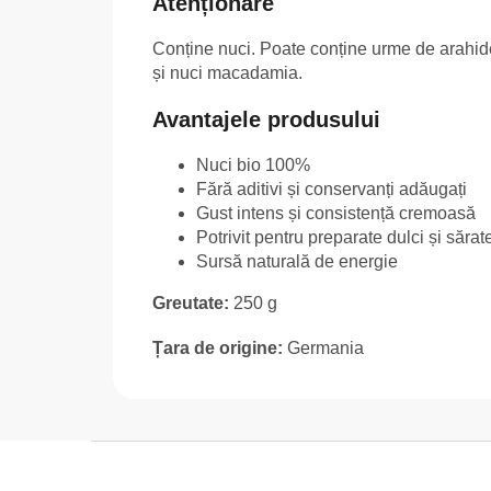
Atenționare
Conține nuci. Poate conține urme de arahide
și nuci macadamia.
Avantajele produsului
Nuci bio 100%
Fără aditivi și conservanți adăugați
Gust intens și consistență cremoasă
Potrivit pentru preparate dulci și sărat
Sursă naturală de energie
Greutate:
250 g
Țara de origine:
Germania
S
u