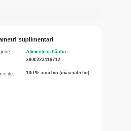
ametri suplimentari
gorie
:
Alimente și băuturi
:
3800223419712
100 % nuci bio (măcinate fin).
ediente
: