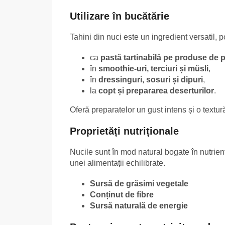
Utilizare în bucătărie
Tahini din nuci este un ingredient versatil, po
ca
pastă tartinabilă pe produse de p
în
smoothie-uri, terciuri și müsli
,
în
dressinguri, sosuri și dipuri
,
la
copt și prepararea deserturilor
.
Oferă preparatelor un gust intens și o textu
Proprietăți nutriționale
Nucile sunt în mod natural bogate în nutrienț
unei alimentații echilibrate.
Sursă de grăsimi vegetale
Conținut de fibre
Sursă naturală de energie