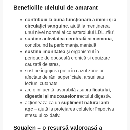
Beneficiile uleiului de amarant
contribuie la buna funcționare a inimii și a
circulației sanguine
, ajută la menținerea
unui nivel normal al colesterolului LDL „rău”,
susține activitatea cerebrală și memoria
,
contribuind la performanța mentală,
susține imunitatea
și organismul în
perioade de oboseală cronică și epuizare
cauzată de stres,
susține îngrijirea pielii în cazul zonelor
afectate de răni superficiale, arsuri sau
leziuni cutanate,
are o influență favorabilă asupra
ficatului,
digestiei și mucoaselor
tractului digestiv,
acționează ca un
supliment natural anti-
age
– ajută la protejarea celulelor împotriva
stresului oxidativ.
Squalen – o resursă valoroasă a