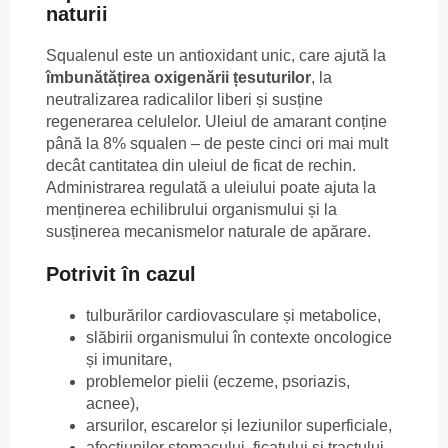
naturii
Squalenul este un antioxidant unic, care ajută la
îmbunătățirea oxigenării țesuturilor
, la
neutralizarea radicalilor liberi și susține
regenerarea celulelor. Uleiul de amarant conține
până la 8% squalen – de peste cinci ori mai mult
decât cantitatea din uleiul de ficat de rechin.
Administrarea regulată a uleiului poate ajuta la
menținerea echilibrului organismului și la
susținerea mecanismelor naturale de apărare.
Potrivit în cazul
tulburărilor cardiovasculare și metabolice,
slăbirii organismului în contexte oncologice
și imunitare,
problemelor pielii (eczeme, psoriazis,
acnee),
arsurilor, escarelor și leziunilor superficiale,
afecțiunilor stomacului, ficatului și tractului