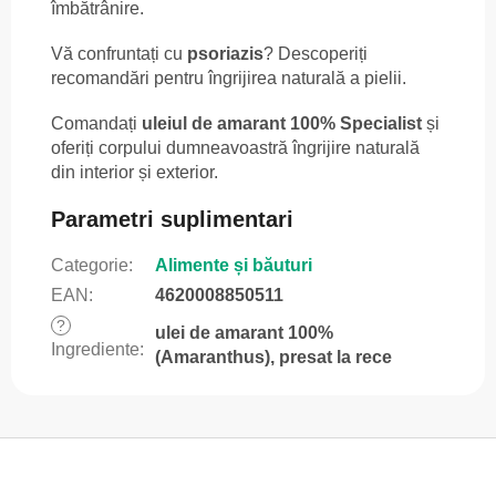
îmbătrânire.
Vă confruntați cu
psoriazis
? Descoperiți
recomandări pentru îngrijirea naturală a pielii.
Comandați
uleiul de amarant 100% Specialist
și
oferiți corpului dumneavoastră îngrijire naturală
din interior și exterior.
Parametri suplimentari
Categorie
:
Alimente și băuturi
EAN
:
4620008850511
?
ulei de amarant 100%
Ingrediente
:
(Amaranthus), presat la rece
S
u