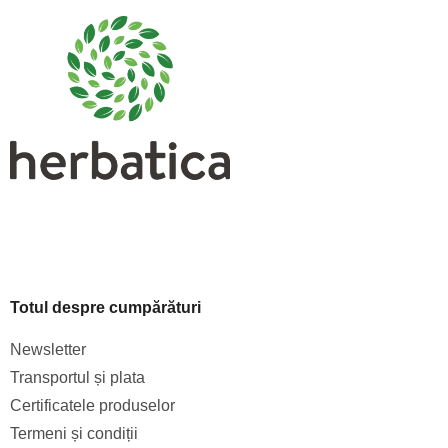
b
s
o
l
Totul despre cumpărături
Newsletter
Transportul și plata
Certificatele produselor
Termeni și condiții