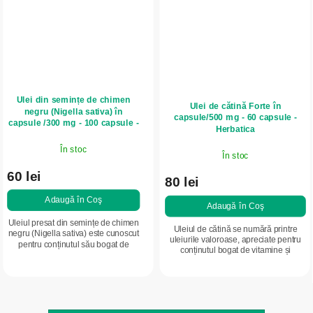
Ulei din semințe de chimen
Ulei de cătină Forte în
negru (Nigella sativa) în
capsule/500 mg - 60 capsule -
capsule /300 mg - 100 capsule -
Herbatica
Herbatica
În stoc
În stoc
60 lei
80 lei
Adaugă în Coş
Adaugă în Coş
Uleiul presat din semințe de chimen
Uleiul de cătină se numără printre
negru (Nigella sativa) este cunoscut
uleiurile valoroase, apreciate pentru
pentru conținutul său bogat de
conținutul bogat de vitamine și
substanțe active, cu utilizări variate:
antioxidanți – în special vitamina C,
susținerea sistemului imunitar,...
vitamina E și alte vitamine precum...