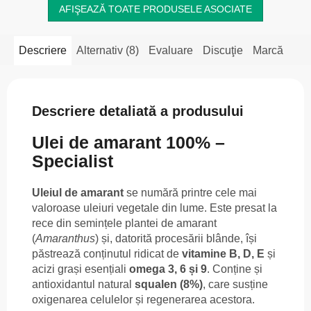
AFIŞEAZĂ TOATE PRODUSELE ASOCIATE
Descriere
Alternativ (8)
Evaluare
Discuţie
Marcă
Descriere detaliată a produsului
Ulei de amarant 100% –
Specialist
Uleiul de amarant
se numără printre cele mai
valoroase uleiuri vegetale din lume. Este presat la
rece din semințele plantei de amarant
(
Amaranthus
) și, datorită procesării blânde, își
păstrează conținutul ridicat de
vitamine B, D, E
și
acizi grași esențiali
omega 3, 6 și 9
. Conține și
antioxidantul natural
squalen (8%)
, care susține
oxigenarea celulelor și regenerarea acestora.