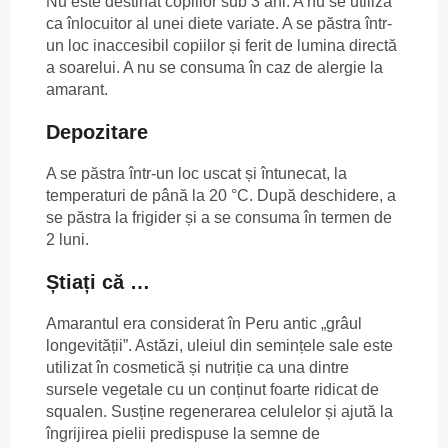
Nu este destinat copiilor sub 3 ani. A nu se utiliza
ca înlocuitor al unei diete variate. A se păstra într-
un loc inaccesibil copiilor și ferit de lumina directă
a soarelui. A nu se consuma în caz de alergie la
amarant.
Depozitare
A se păstra într-un loc uscat și întunecat, la
temperaturi de până la 20 °C. După deschidere, a
se păstra la frigider și a se consuma în termen de
2 luni.
Știați că …
Amarantul era considerat în Peru antic „grâul
longevității”. Astăzi, uleiul din semințele sale este
utilizat în cosmetică și nutriție ca una dintre
sursele vegetale cu un conținut foarte ridicat de
squalen. Susține regenerarea celulelor și ajută la
îngrijirea pielii predispuse la semne de