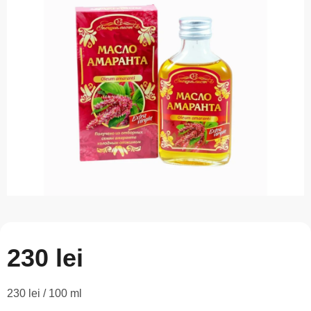
este
0,0
din
5
stele.
230 lei
Evaluare
230 lei / 100 ml
preţ: