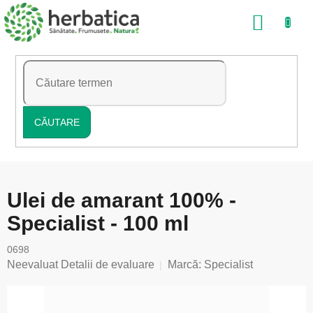
Treci
COŞ
la
conținut
DE
CUMP
CĂUTARE
Ulei de amarant 100% -
Specialist - 100 ml
0698
Evaluarea
Neevaluat
Detalii de evaluare
Marcă:
Specialist
medie
a
produsului