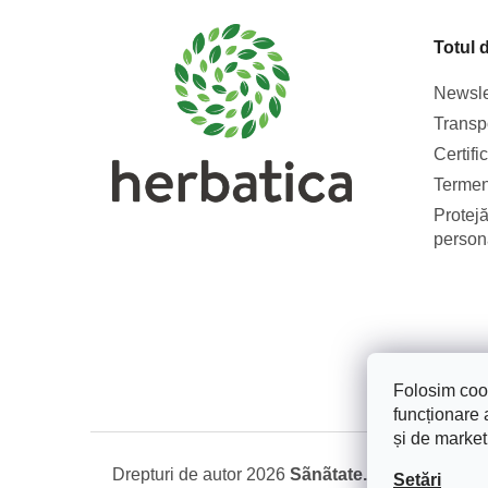
b
s
Totul 
o
l
Newsle
Transpo
Certifi
Termeni
Protejă
person
Folosim cook
funcționare a
și de market
Drepturi de autor 2026
Sãnãtate. Frumusete. Na
Setări