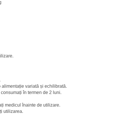
g
ilizare.
.
alimentație variată și echilibrată.
i consumați în termen de 2 luni.
ați medicul înainte de utilizare.
i utilizarea.