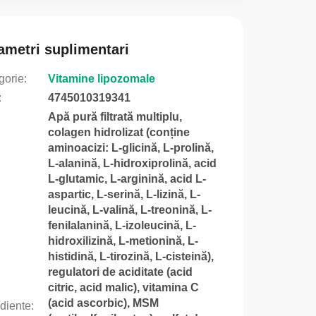
ametri suplimentari
gorie
:
Vitamine lipozomale
:
4745010319341
Apă pură filtrată multiplu,
colagen hidrolizat (conține
aminoacizi: L-glicină, L-prolină,
L-alanină, L-hidroxiprolină, acid
L-glutamic, L-arginină, acid L-
aspartic, L-serină, L-lizină, L-
leucină, L-valină, L-treonină, L-
fenilalanină, L-izoleucină, L-
hidroxilizină, L-metionină, L-
histidină, L-tirozină, L-cisteină),
regulatori de aciditate (acid
citric, acid malic), vitamina C
(acid ascorbic), MSM
ediente
: