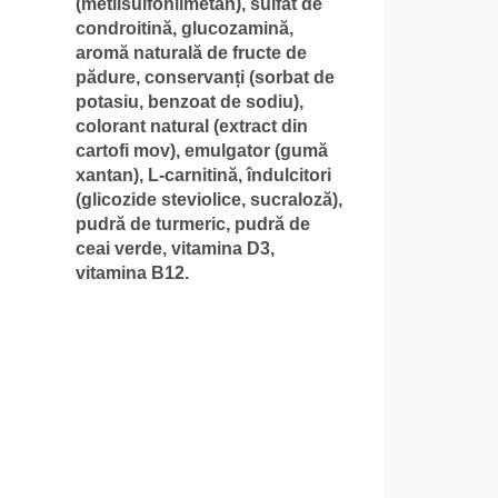
(metilsulfonilmetan), sulfat de
condroitină, glucozamină,
aromă naturală de fructe de
pădure, conservanți (sorbat de
potasiu, benzoat de sodiu),
colorant natural (extract din
cartofi mov), emulgator (gumă
xantan), L-carnitină, îndulcitori
(glicozide steviolice, sucraloză),
pudră de turmeric, pudră de
ceai verde, vitamina D3,
vitamina B12.