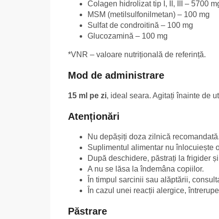
Colagen hidrolizat tip I, II, III – 5700 m
MSM (metilsulfonilmetan) – 100 mg
Sulfat de condroitină – 100 mg
Glucozamină – 100 mg
*VNR – valoare nutrițională de referință.
Mod de administrare
15 ml pe zi
, ideal seara. Agitați înainte de ut
Atenționări
Nu depășiți doza zilnică recomandată
Suplimentul alimentar nu înlocuiește o 
După deschidere, păstrați la frigider ș
A nu se lăsa la îndemâna copiilor.
În timpul sarcinii sau alăptării, consult
În cazul unei reacții alergice, întrerupeț
Păstrare