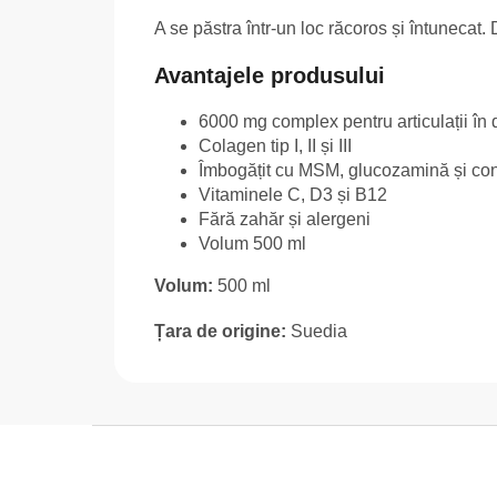
A se păstra într-un loc răcoros și întunecat. 
Avantajele produsului
6000 mg complex pentru articulații în 
Colagen tip I, II și III
Îmbogățit cu MSM, glucozamină și con
Vitaminele C, D3 și B12
Fără zahăr și alergeni
Volum 500 ml
Volum:
500 ml
Țara de origine:
Suedia
S
u