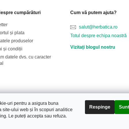
despre cumpărături
Cum vă putem ajuta?
tter
salut@herbatica.ro
rtul și plata
Totul despre echipa noastră
catele produselor
Vizitați blogul nostru
 și condiții
m datele dvs. cu caracter
al
Blog
Transportul și plata
Despre noi
Termeni și condiții
ie-uri pentru a asigura buna
Respinge
Sunt
 site-ului web și în scopuri analitice
ing. Le puteți accepta sau refuza.
tura.
. Toate drepturile rezervate.
Editați setările cookie-urilor