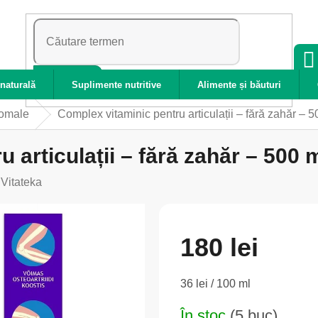
CĂUTARE
naturală
Suplimente nutritive
Alimente și băuturi
zomale
Complex vitaminic pentru articulații – fără zahăr – 5
 articulații – fără zahăr – 500 m
:
Vitateka
180 lei
Evaluare
36 lei / 100 ml
preţ:
În stoc
(5 buc)