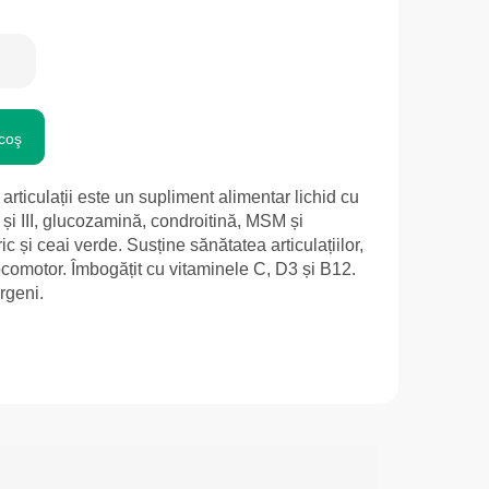
coş
rticulații este un supliment alimentar lichid cu
II și III, glucozamină, condroitină, MSM și
c și ceai verde. Susține sănătatea articulațiilor,
 locomotor. Îmbogățit cu vitaminele C, D3 și B12.
rgeni.