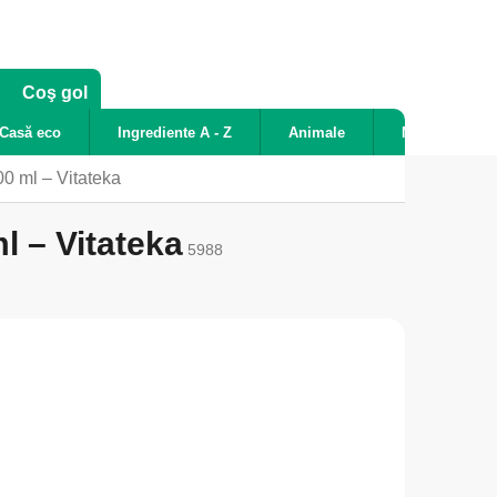
COŞ
Coş gol
DE
Casă eco
Ingrediente A - Z
Animale
Noutăți
CUMPĂRĂTURI
00 ml – Vitateka
l – Vitateka
5988