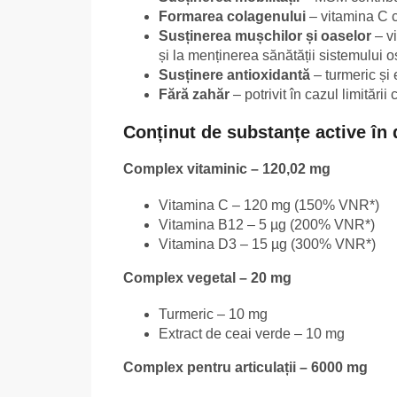
Formarea colagenului
– vitamina C c
Susținerea mușchilor și oaselor
– vi
și la menținerea sănătății sistemului o
Susținere antioxidantă
– turmeric și 
Fără zahăr
– potrivit în cazul limitări
Conținut de substanțe active în 
Complex vitaminic – 120,02 mg
Vitamina C – 120 mg (150% VNR*)
Vitamina B12 – 5 µg (200% VNR*)
Vitamina D3 – 15 µg (300% VNR*)
Complex vegetal – 20 mg
Turmeric – 10 mg
Extract de ceai verde – 10 mg
Complex pentru articulații – 6000 mg