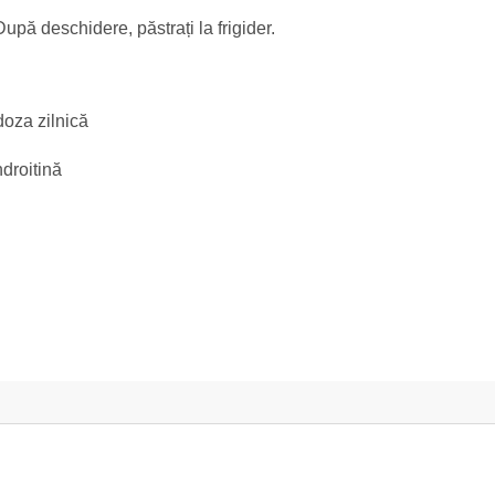
După deschidere, păstrați la frigider.
doza zilnică
droitină