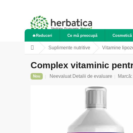
Treci
la
conținut
🔥Reduceri
Ce mă preocupă
Cosmetică 
Suplimente nutritive
Vitamine lipo
Acasă
Complex vitaminic pentru
Evaluarea
Neevaluat
Detalii de evaluare
Marcă
Nou
medie
a
produsului
este
0,0
din
5
stele.