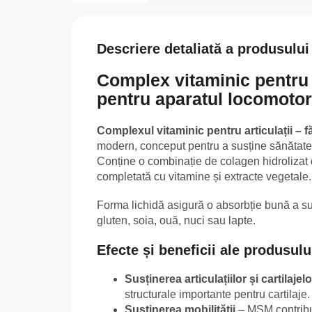
Descriere detaliată a produsului
Complex vitaminic pentru 
pentru aparatul locomotor
Complexul vitaminic pentru articulații – f
modern, conceput pentru a susține sănătatea ar
Conține o combinație de colagen hidrolizat de
completată cu vitamine și extracte vegetale.
Forma lichidă asigură o absorbție bună a s
gluten, soia, ouă, nuci sau lapte.
Efecte și beneficii ale produsulu
Susținerea articulațiilor și cartilajelo
structurale importante pentru cartilaje.
Susținerea mobilității
– MSM contribuie