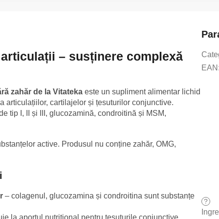
Par
articulații – susținere complexă
Cate
EAN
ără zahăr de la Vitateka
este un supliment alimentar lichid
ticulațiilor, cartilajelor și țesuturilor conjunctive.
 tip I, II și III, glucozamină, condroitină și MSM,
ubstanțelor active. Produsul nu conține zahăr, OMG,
i
r
– colagenul, glucozamina și condroitina sunt substanțe
?
Ingr
 la aportul nutrițional pentru țesuturile conjunctive.