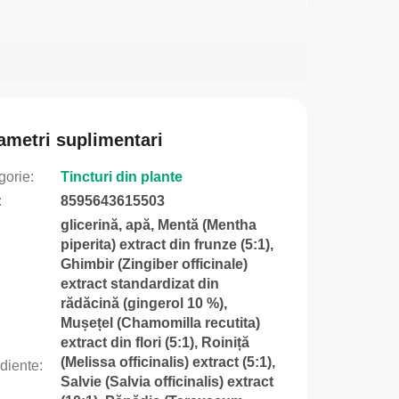
ametri suplimentari
gorie
:
Tincturi din plante
:
8595643615503
glicerină, apă, Mentă (Mentha
piperita) extract din frunze (5:1),
Ghimbir (Zingiber officinale)
extract standardizat din
rădăcină (gingerol 10 %),
Mușețel (Chamomilla recutita)
extract din flori (5:1), Roiniță
(Melissa officinalis) extract (5:1),
ediente
:
Salvie (Salvia officinalis) extract