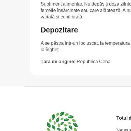
Supliment alimentar. Nu depășiți doza zilnic
femeile însărcinate sau care alăptează. A nu
variată și echilibrată.
Depozitare
A se păstra într-un loc uscat, la temperatur
la îngheț.
Țara de origine:
Republica Cehă
S
u
b
s
Totul 
o
l
Newsle