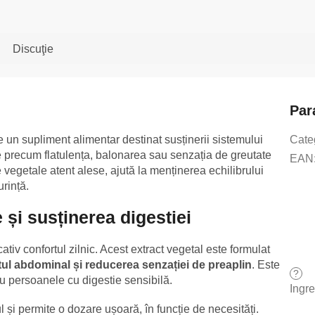
Discuţie
Par
 un supliment alimentar destinat susținerii sistemului
Cate
te precum flatulența, balonarea sau senzația de greutate
EAN
vegetale atent alese, ajută la menținerea echilibrului
urință.
 și susținerea digestiei
ativ confortul zilnic. Acest extract vegetal este formulat
tul abdominal și reducerea senzației de preaplin
. Este
?
ntru persoanele cu digestie sensibilă.
Ingr
și permite o dozare ușoară, în funcție de necesități.