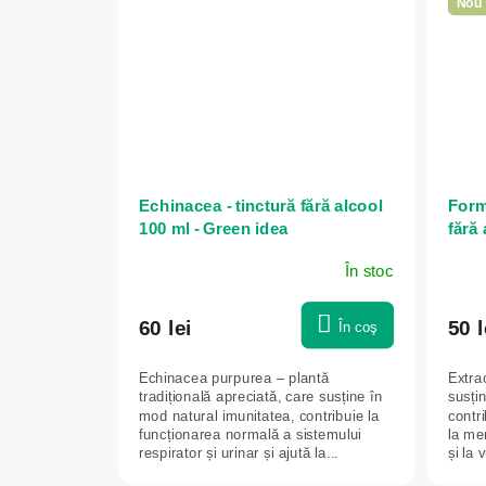
Nou
Echinacea - tinctură fără alcool
Form
100 ml - Green idea
fără 
Gree
În stoc
60 lei
50 l
În coş
Echinacea purpurea – plantă
Extrac
tradițională apreciată, care susține în
susțin
mod natural imunitatea, contribuie la
contri
funcționarea normală a sistemului
la men
respirator și urinar și ajută la...
și la 