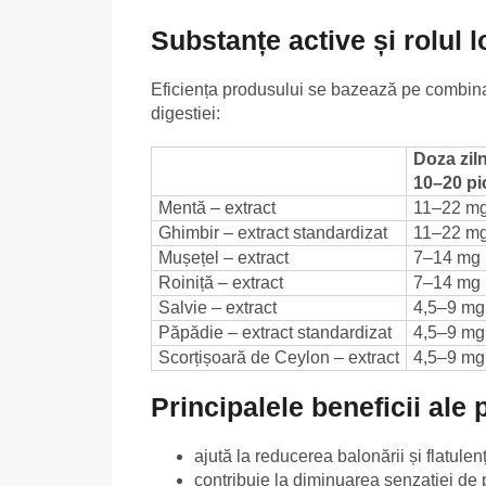
Substanțe active și rolul l
Eficiența produsului se bazează pe combinați
digestiei:
Doza zil
10–20 pi
Mentă – extract
11–22 m
Ghimbir – extract standardizat
11–22 m
Mușețel – extract
7–14 mg
Roiniță – extract
7–14 mg
Salvie – extract
4,5–9 mg
Păpădie – extract standardizat
4,5–9 mg
Scorțișoară de Ceylon – extract
4,5–9 mg
Principalele beneficii ale
ajută la reducerea balonării și flatulen
contribuie la diminuarea senzației de