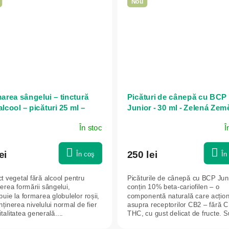
Nou
area sângelui – tinctură
Picături de cânepă cu BCP
alcool – picături 25 ml –
Junior - 30 ml - Zelená Zem
n idea
În stoc
Î
ei
250 lei
În coş
În
t vegetal fără alcool pentru
Picăturile de cânepă cu BCP Jun
erea formării sângelui,
conțin 10% beta-cariofilen – o
buie la formarea globulelor roșii,
componentă naturală care acțio
ținerea nivelului normal de fier
asupra receptorilor CB2 – fără C
vitalitatea generală....
THC, cu gust delicat de fructe. Su