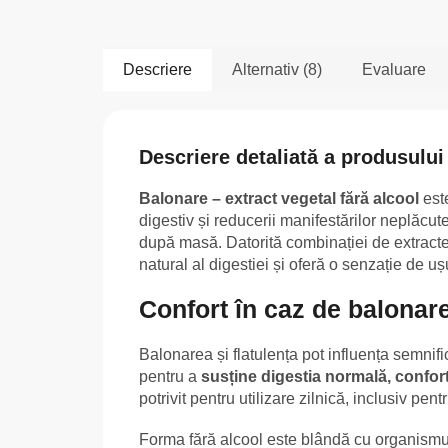
Descriere
Alternativ (8)
Evaluare
Descriere detaliată a produsului
Balonare – extract vegetal fără alcool
este
digestiv și reducerii manifestărilor neplăcu
după masă. Datorită combinației de extracte 
natural al digestiei și oferă o senzație de uș
Confort în caz de balonare
Balonarea și flatulența pot influența semnific
pentru a
susține digestia normală, confor
potrivit pentru utilizare zilnică, inclusiv pe
Forma fără alcool este blândă cu organismul 