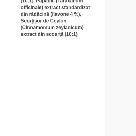
(10:1), Păpădie (Taraxacum
officinale) extract standardizat
din rădăcină (flavone 4 %),
Scorțișor de Ceylon
(Cinnamomum zeylanicum)
extract din scoarță (10:1)