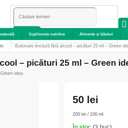
CĂUTARE
naturală
Suplimente nutritive
Alimente și băuturi
te
Balonare tinctură fără alcool – picături 25 ml – Green id
lcool – picături 25 ml – Green id
:
Green idea
50 lei
Evaluare
200 lei / 100 ml
preţ:
În stoc
(3 buc)