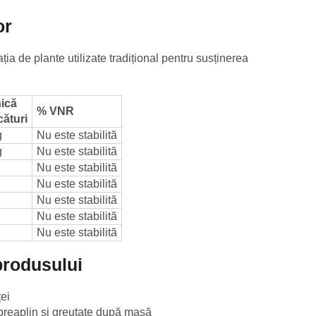
or
a de plante utilizate tradițional pentru susținerea
nică
% VNR
cături
g
Nu este stabilită
g
Nu este stabilită
Nu este stabilită
Nu este stabilită
Nu este stabilită
Nu este stabilită
Nu este stabilită
 produsului
ței
 preaplin și greutate după masă