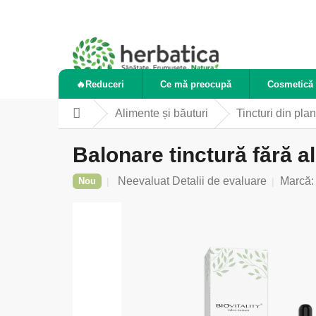
Treci
la
conținut
🔥Reduceri
Ce mă preocupă
Cosmetică 
Alimente și băuturi
Tincturi din plan
Acasă
Balonare tinctură fără a
Evaluarea
Neevaluat
Detalii de evaluare
Marcă
Nou
medie
a
produsului
este
0,0
din
5
stele.