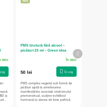
Nou
PMS tinctură fără alcool –
ě
picături 25 ml – Green idea
Produsul
următor
n stoc
În stoc
50 lei
 coş
În coş
ior
PMS complex vegetal sub formă de
picături ajută la ameliorarea
nează
manifestărilor asociate sindromului
BD și
premenstrual, susține echilibrul
nt...
hormonal și starea de bine psihică.
Conține o...