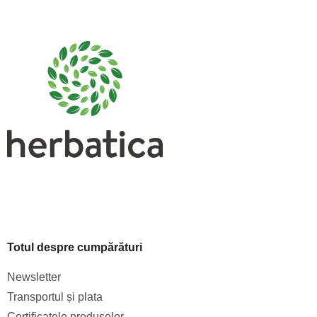
S
u
b
s
o
l
Totul despre cumpărături
Newsletter
Transportul și plata
Certificatele produselor