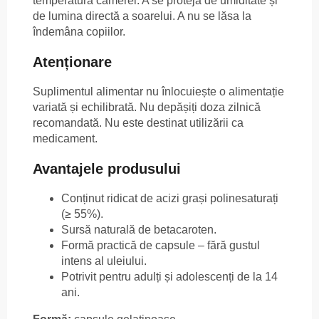
temperatura camerei. A se proteja de umiditate și
de lumina directă a soarelui. A nu se lăsa la
îndemâna copiilor.
Atenționare
Suplimentul alimentar nu înlocuiește o alimentație
variată și echilibrată. Nu depășiți doza zilnică
recomandată. Nu este destinat utilizării ca
medicament.
Avantajele produsului
Conținut ridicat de acizi grași polinesaturați
(≥ 55%).
Sursă naturală de betacaroten.
Formă practică de capsule – fără gustul
intens al uleiului.
Potrivit pentru adulți și adolescenți de la 14
ani.