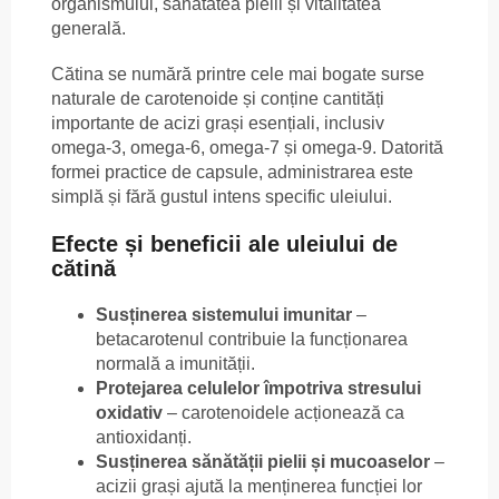
organismului, sănătatea pielii și vitalitatea
generală.
Cătina se numără printre cele mai bogate surse
naturale de carotenoide și conține cantități
importante de acizi grași esențiali, inclusiv
omega-3, omega-6, omega-7 și omega-9. Datorită
formei practice de capsule, administrarea este
simplă și fără gustul intens specific uleiului.
Efecte și beneficii ale uleiului de
cătină
Susținerea sistemului imunitar
–
betacarotenul contribuie la funcționarea
normală a imunității.
Protejarea celulelor împotriva stresului
oxidativ
– carotenoidele acționează ca
antioxidanți.
Susținerea sănătății pielii și mucoaselor
–
acizii grași ajută la menținerea funcției lor