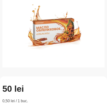
este
0,0
din
5
stele.
50 lei
Evaluare
0,50 lei / 1 buc.
preţ: