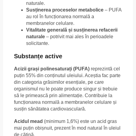
naturale.
Susținerea proceselor metabolice
– PUFA
au rol în funcționarea normală a
membranelor celulare.
Vitalitate generală și susținerea refacerii
naturale
– potrivit mai ales în perioadele
solicitante.
Substanțe active
Acizii grași polinesaturați (PUFA)
reprezintă cel
puțin 55% din conținutul uleiului. Aceștia fac parte
din categoria grăsimilor esențiale, pe care
organismul nu le poate produce singur și trebuie
să le primească prin alimentație. Contribuie la
funcționarea normală a membranelor celulare și
susțin sănătatea cardiovasculară.
Acidul mead
(minimum 1,6%) este un acid gras
mai puțin obișnuit, prezent în mod natural în uleiul
de cătină.