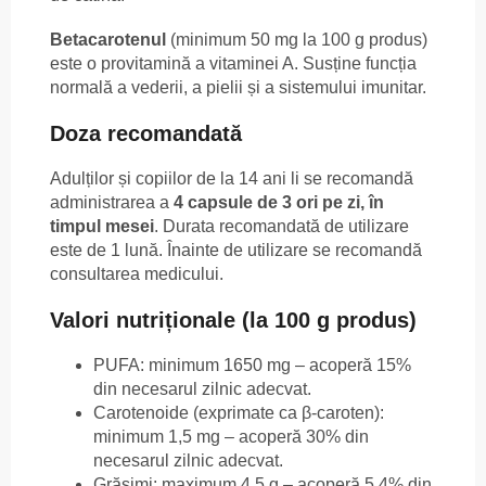
Betacarotenul
(minimum 50 mg la 100 g produs)
este o provitamină a vitaminei A. Susține funcția
normală a vederii, a pielii și a sistemului imunitar.
Doza recomandată
Adulților și copiilor de la 14 ani li se recomandă
administrarea a
4 capsule de 3 ori pe zi, în
timpul mesei
. Durata recomandată de utilizare
este de 1 lună. Înainte de utilizare se recomandă
consultarea medicului.
Valori nutriționale (la 100 g produs)
PUFA: minimum 1650 mg – acoperă 15%
din necesarul zilnic adecvat.
Carotenoide (exprimate ca β-caroten):
minimum 1,5 mg – acoperă 30% din
necesarul zilnic adecvat.
Grăsimi: maximum 4,5 g – acoperă 5,4% din