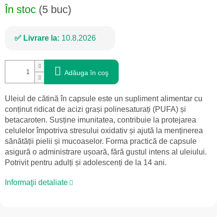
În stoc
(5 buc)
Livrare la:
10.8.2026
Adăuga în coş
Uleiul de cătină în capsule este un supliment alimentar cu
conținut ridicat de acizi grași polinesaturați (PUFA) și
betacaroten. Susține imunitatea, contribuie la protejarea
celulelor împotriva stresului oxidativ și ajută la menținerea
sănătății pielii și mucoaselor. Forma practică de capsule
asigură o administrare ușoară, fără gustul intens al uleiului.
Potrivit pentru adulți și adolescenți de la 14 ani.
Informaţii detaliate