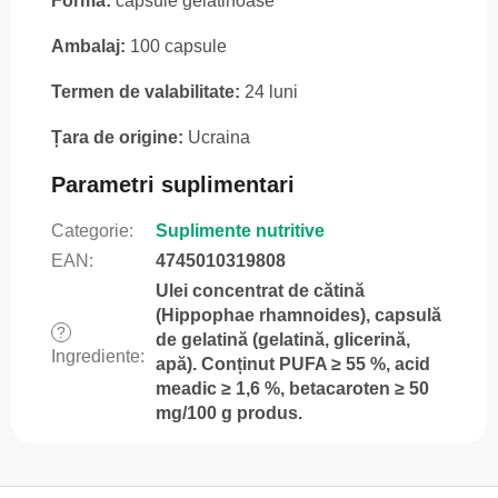
Formă:
capsule gelatinoase
Ambalaj:
100 capsule
Termen de valabilitate:
24 luni
Țara de origine:
Ucraina
Parametri suplimentari
Categorie
:
Suplimente nutritive
EAN
:
4745010319808
Ulei concentrat de cătină
(Hippophae rhamnoides), capsulă
?
de gelatină (gelatină, glicerină,
Ingrediente
:
apă). Conținut PUFA ≥ 55 %, acid
meadic ≥ 1,6 %, betacaroten ≥ 50
mg/100 g produs.