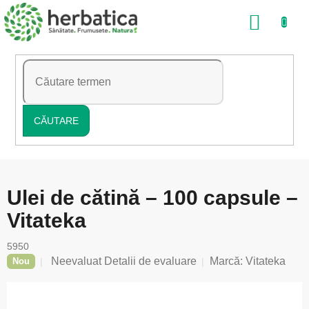
Treci
COŞ
la
conținut
DE
CUMP
CĂUTARE
Ulei de cătină – 100 capsule –
Vitateka
5950
Evaluarea
Neevaluat
Detalii de evaluare
Marcă:
Vitateka
Nou
medie
a
produsului