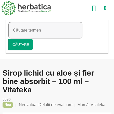
Treci
COŞ
la
conținut
DE
CUMP
CĂUTARE
Sirop lichid cu aloe și fier
bine absorbit – 100 ml –
Vitateka
5896
Evaluarea
Neevaluat
Detalii de evaluare
Marcă:
Vitateka
Nou
medie