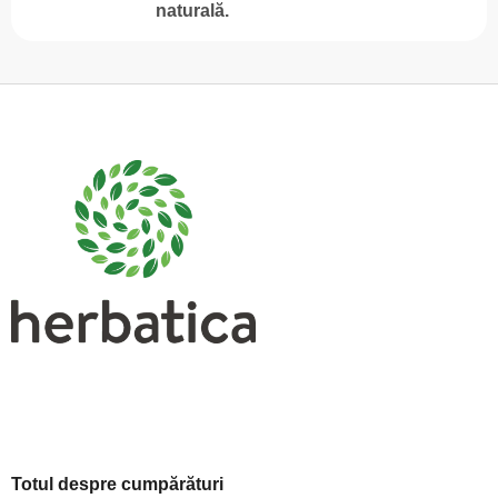
naturală.
S
u
b
s
o
l
Totul despre cumpărături