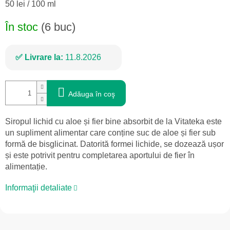
Evaluare
50 lei / 100 ml
preţ:
În stoc
(6 buc)
Livrare la:
11.8.2026
Adăuga în coş
Siropul lichid cu aloe și fier bine absorbit de la Vitateka este
un supliment alimentar care conține suc de aloe și fier sub
formă de bisglicinat. Datorită formei lichide, se dozează ușor
și este potrivit pentru completarea aportului de fier în
alimentație.
Informaţii detaliate