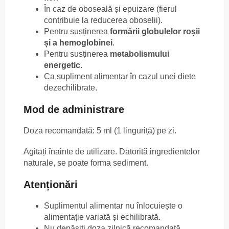
În caz de oboseală și epuizare (fierul
contribuie la reducerea oboselii).
Pentru susținerea
formării globulelor roșii
și a hemoglobinei
.
Pentru susținerea
metabolismului
energetic
.
Ca supliment alimentar în cazul unei diete
dezechilibrate.
Mod de administrare
Doza recomandată: 5 ml (1 linguriță) pe zi.
Agitați înainte de utilizare. Datorită ingredientelor
naturale, se poate forma sediment.
Atenționări
Suplimentul alimentar nu înlocuiește o
alimentație variată și echilibrată.
Nu depășiți doza zilnică recomandată.