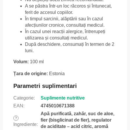
A se păstra într-un loc răcoros și întunecat,
ferit de accesul copiilor.
În timpul sarcinii, alăptării sau în cazul
afecțiunilor cronice, consultați medicul.
În cazul unei reacții alergice, întrerupeți
utilizarea și consultați medicul.
După deschidere, consumați în termen de 2
luni.
Volum:
100 ml
Țara de origine:
Estonia
Parametri suplimentari
Categorie
:
Suplimente nutritive
EAN
:
4745010671388
Apă purificată, zahăr, suc de aloe,
?
fier (bisglicinat de fier), regulator
Ingrediente
:
de aciditate – acid citric, aromă