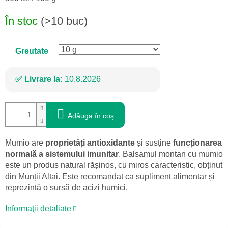
preţ:
În stoc
(>10 buc)
Greutate
Livrare la:
10.8.2026
Adăuga în coş
Mumio are
proprietăți antioxidante
și susține
funcționarea
normală a sistemului imunitar
. Balsamul montan cu mumio
este un produs natural rășinos, cu miros caracteristic, obținut
din Munții Altai. Este recomandat ca supliment alimentar și
reprezintă o sursă de acizi humici.
Informaţii detaliate