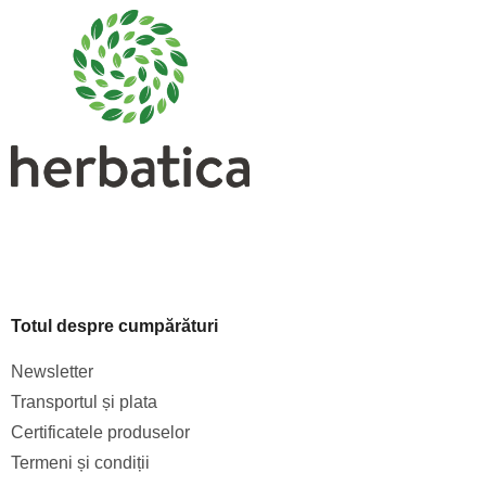
b
s
o
l
Totul despre cumpărături
Newsletter
Transportul și plata
Certificatele produselor
Termeni și condiții