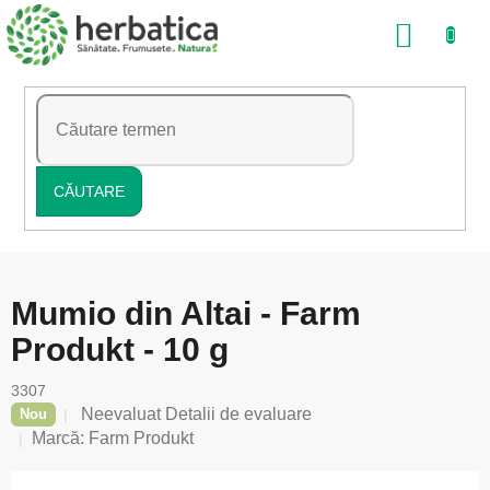
Treci
COŞ
la
conținut
DE
CUMP
CĂUTARE
Mumio din Altai - Farm
Produkt - 10 g
3307
Evaluarea
Neevaluat
Detalii de evaluare
Nou
medie
Marcă:
Farm Produkt
a
produsului