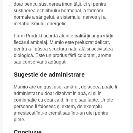
doar pentru susținerea imunității, ci și pentru
susținerea echilibrului hormonal, a formării
normale a sângelui, a sistemului nervos și a
metabolismului energetic.
Farm Produkt acordă atenție
calității și purității
fiecărui ambalaj. Mumio este prelucrat delicat,
pentru a-i păstra structura naturală și activitatea
biologică. Este un produs fără coloranți, arome
sau conservanți adăugați.
Sugestie de administrare
Mumio are un gust ușor amărui, de aceea poate fi
administrat nu doar dizolvat în apă, ci și în
combinație cu ceai cald, miere sau lapte. Unele
persoane îl folosesc și extern, de exemplu
amestecat într-o cremă sau într-un ulei pentru
piele.
Concluzie