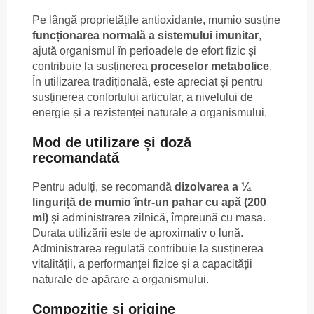
Pe lângă proprietățile antioxidante, mumio susține
funcționarea normală a sistemului imunitar
,
ajută organismul în perioadele de efort fizic și
contribuie la susținerea
proceselor metabolice
.
În utilizarea tradițională, este apreciat și pentru
susținerea confortului articular, a nivelului de
energie și a rezistenței naturale a organismului.
Mod de utilizare și doză
recomandată
Pentru adulți, se recomandă
dizolvarea a ¼
linguriță de mumio într-un pahar cu apă (200
ml)
și administrarea zilnică, împreună cu masa.
Durata utilizării este de aproximativ o lună.
Administrarea regulată contribuie la susținerea
vitalității, a performanței fizice și a capacității
naturale de apărare a organismului.
Compoziție și origine