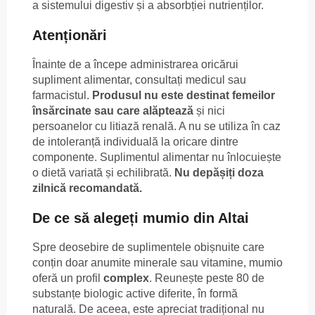
a sistemului digestiv și a absorbției nutrienților.
Atenționări
Înainte de a începe administrarea oricărui
supliment alimentar, consultați medicul sau
farmacistul.
Produsul nu este destinat femeilor
însărcinate sau care alăptează
și nici
persoanelor cu litiază renală. A nu se utiliza în caz
de intoleranță individuală la oricare dintre
componente. Suplimentul alimentar nu înlocuiește
o dietă variată și echilibrată.
Nu depășiți doza
zilnică recomandată.
De ce să alegeți mumio din Altai
Spre deosebire de suplimentele obișnuite care
conțin doar anumite minerale sau vitamine, mumio
oferă un profil
complex
. Reunește peste 80 de
substanțe biologic active diferite, în formă
naturală. De aceea, este apreciat tradițional nu