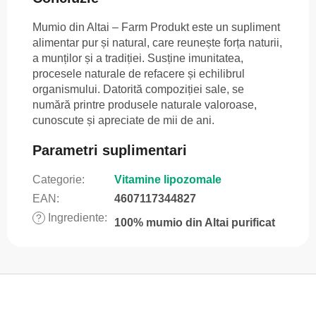
Mumio din Altai – Farm Produkt este un supliment
alimentar pur și natural, care reunește forța naturii,
a munților și a tradiției. Susține imunitatea,
procesele naturale de refacere și echilibrul
organismului. Datorită compoziției sale, se
numără printre produsele naturale valoroase,
cunoscute și apreciate de mii de ani.
Parametri suplimentari
Categorie
:
Vitamine lipozomale
EAN
:
4607117344827
Ingrediente
:
?
100% mumio din Altai purificat
S
u