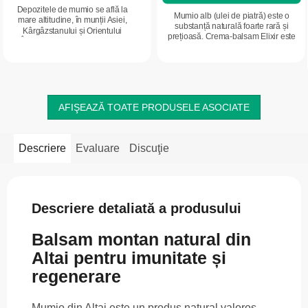
Depozitele de mumio se află la
Mumio alb (ulei de piatră) este o
mare altitudine, în munții Asiei,
substanță naturală foarte rară și
Kârgâzstanului și Orientului
prețioasă. Crema-balsam Elixir este
Îndepărtat. Acolo, localnicii îl
destinată masajului zonelor solicitate
colectează din zone greu accesibile,
și susține confortul pielii, al...
la altitudini...
AFIŞEAZĂ TOATE PRODUSELE ASOCIATE
Descriere
Evaluare
Discuţie
Descriere detaliată a produsului
Balsam montan natural din
Altai pentru imunitate și
regenerare
Mumio din Altai este un produs natural valoros,