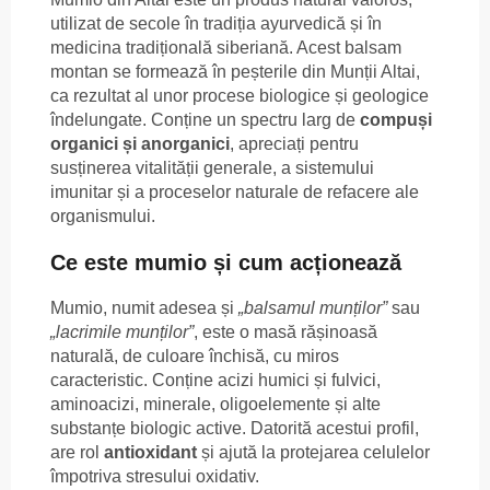
utilizat de secole în tradiția ayurvedică și în
medicina tradițională siberiană. Acest balsam
montan se formează în peșterile din Munții Altai,
ca rezultat al unor procese biologice și geologice
îndelungate. Conține un spectru larg de
compuși
organici și anorganici
, apreciați pentru
susținerea vitalității generale, a sistemului
imunitar și a proceselor naturale de refacere ale
organismului.
Ce este mumio și cum acționează
Mumio, numit adesea și
„balsamul munților”
sau
„lacrimile munților”
, este o masă rășinoasă
naturală, de culoare închisă, cu miros
caracteristic. Conține acizi humici și fulvici,
aminoacizi, minerale, oligoelemente și alte
substanțe biologic active. Datorită acestui profil,
are rol
antioxidant
și ajută la protejarea celulelor
împotriva stresului oxidativ.