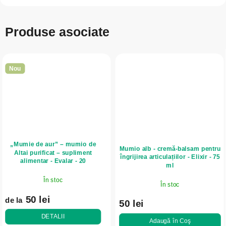
Produse asociate
Nou
„Mumie de aur” – mumio de
Mumio alb - cremă-balsam pentru
Altai purificat – supliment
îngrijirea articulațiilor - Elixir - 75
alimentar - Evalar - 20
ml
comprimate
În stoc
În stoc
50 lei
de la
50 lei
DETALII
Adaugă în Coş