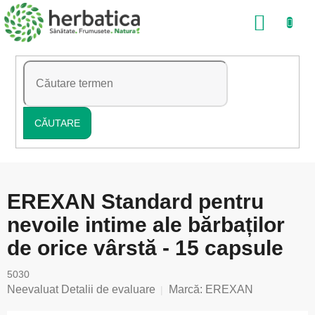
Treci
COŞ
la
conținut
DE
CUMP
CĂUTARE
EREXAN Standard pentru
nevoile intime ale bărbaților
de orice vârstă - 15 capsule
5030
Evaluarea
Neevaluat
Detalii de evaluare
Marcă:
EREXAN
medie