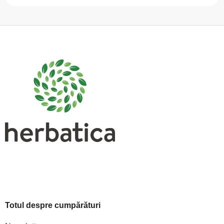
S
u
b
s
o
l
Totul despre cumpărături