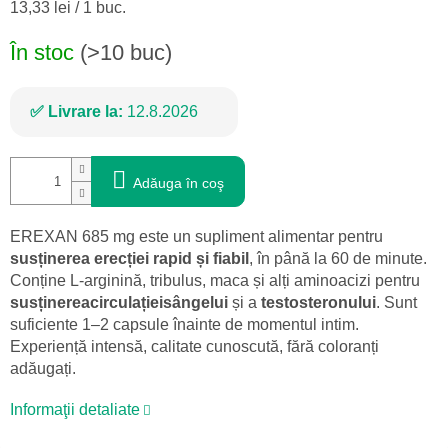
Evaluare
13,33 lei / 1 buc.
preţ:
În stoc
(>10 buc)
Livrare la:
12.8.2026
Adăuga în coş
EREXAN 685 mg este un supliment alimentar pentru
susținerea erecției rapid și fiabil
, în până la 60 de minute.
Conține L-arginină, tribulus, maca și alți aminoacizi pentru
susținerea
circulației
sângelui
și a
testosteronului
. Sunt
suficiente 1–2 capsule înainte de momentul intim.
Experiență intensă, calitate cunoscută, fără coloranți
adăugați.
Informaţii detaliate