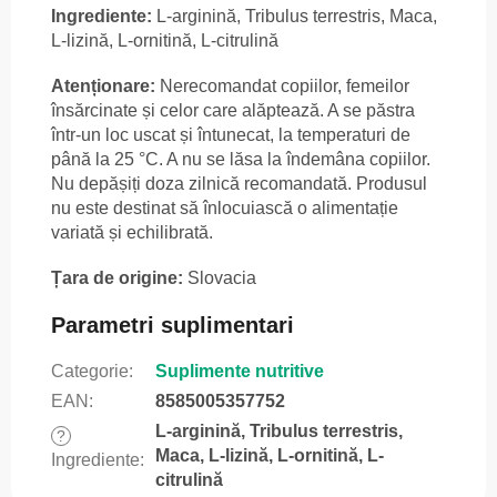
Ingrediente:
L-arginină, Tribulus terrestris, Maca,
L-lizină, L-ornitină, L-citrulină
Atenționare:
Nerecomandat copiilor, femeilor
însărcinate și celor care alăptează. A se păstra
într-un loc uscat și întunecat, la temperaturi de
până la 25 °C. A nu se lăsa la îndemâna copiilor.
Nu depășiți doza zilnică recomandată. Produsul
nu este destinat să înlocuiască o alimentație
variată și echilibrată.
Țara de origine:
Slovacia
Parametri suplimentari
Categorie
:
Suplimente nutritive
EAN
:
8585005357752
L-arginină, Tribulus terrestris,
?
Maca, L-lizină, L-ornitină, L-
Ingrediente
:
citrulină