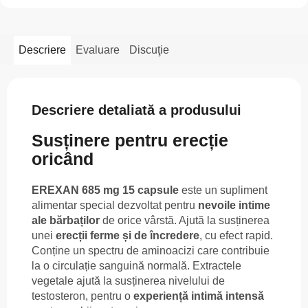
Descriere
Evaluare
Discuţie
Descriere detaliată a produsului
Susținere pentru erecție
oricând
EREXAN 685 mg 15 capsule
este un supliment
alimentar special dezvoltat pentru
nevoile intime
ale bărbaților
de orice vârstă. Ajută la susținerea
unei
erecții ferme și de încredere
, cu efect rapid.
Conține un spectru de aminoacizi care contribuie
la o circulație sanguină normală. Extractele
vegetale ajută la susținerea nivelului de
testosteron, pentru o
experiență intimă intensă