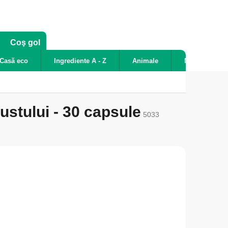
COŞ
Coş gol
DE
Casă eco
Ingrediente A - Z
Animale
Noutăți
CUMPĂRĂTURI
stului - 30 capsule
5033