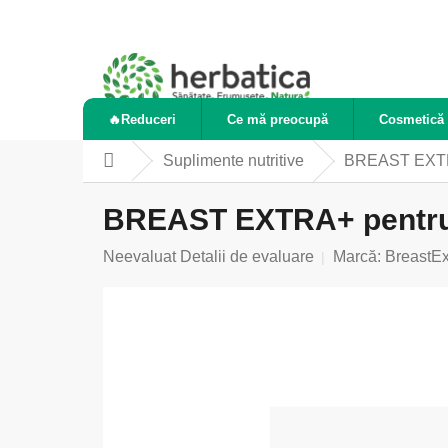
Treci
la
conținut
🔥Reduceri
Ce mă preocupă
Cosmetică 
Suplimente nutritive
BREAST EXTRA+
Acasă
BREAST EXTRA+ pentru f
Evaluarea
Neevaluat
Detalii de evaluare
Marcă:
BreastEx
medie
a
produsului
este
0,0
din
5
stele.