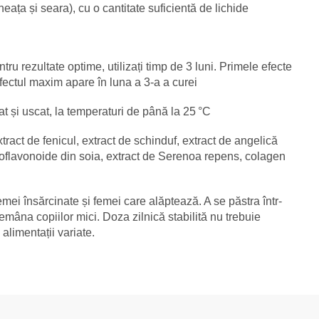
eața și seara), cu o cantitate suficientă de lichide
tru rezultate optime, utilizați timp de 3 luni. Primele efecte
efectul maxim apare în luna a 3-a a curei
at și uscat, la temperaturi de până la 25 °C
ract de fenicul, extract de schinduf, extract de angelică
izoflavonoide din soia, extract de Serenoa repens, colagen
emei însărcinate și femei care alăptează. A se păstra într-
demâna copiilor mici. Doza zilnică stabilită nu trebuie
 alimentații variate.