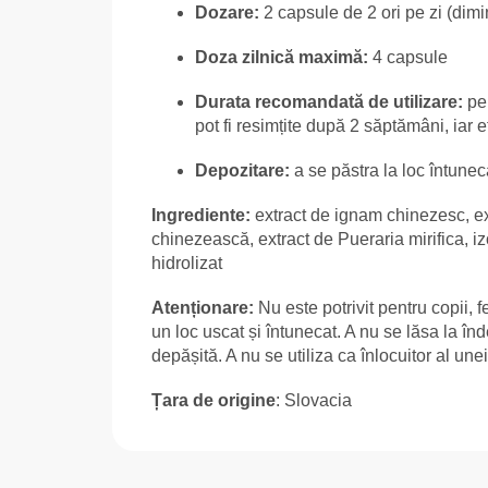
Dozare:
2 capsule de 2 ori pe zi (dimin
Doza zilnică maximă:
4 capsule
Durata recomandată de utilizare:
pen
pot fi resimțite după 2 săptămâni, iar 
Depozitare:
a se păstra la loc întunec
Ingrediente:
extract de ignam chinezesc, ext
chinezească, extract de Pueraria mirifica, 
hidrolizat
Atenționare:
Nu este potrivit pentru copii, f
un loc uscat și întunecat. A nu se lăsa la în
depășită. A nu se utiliza ca înlocuitor al unei
Țara de origine
: Slovacia