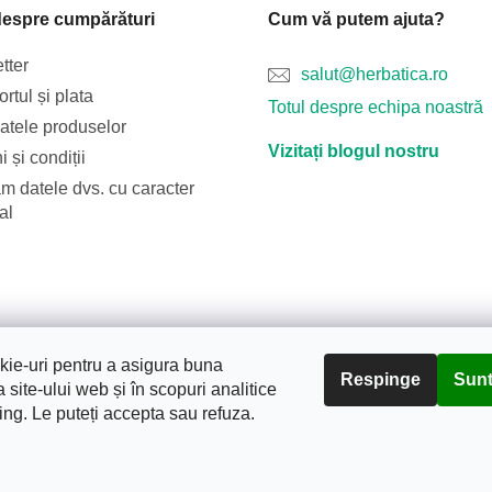
despre cumpărături
Cum vă putem ajuta?
tter
salut@herbatica.ro
rtul și plata
Totul despre echipa noastră
catele produselor
Vizitați blogul nostru
 și condiții
m datele dvs. cu caracter
al
Blog
Transportul și plata
Despre noi
Termeni și condiții
ie-uri pentru a asigura buna
Respinge
Sunt
 site-ului web și în scopuri analitice
ing. Le puteți accepta sau refuza.
tura.
. Toate drepturile rezervate.
Editați setările cookie-urilor