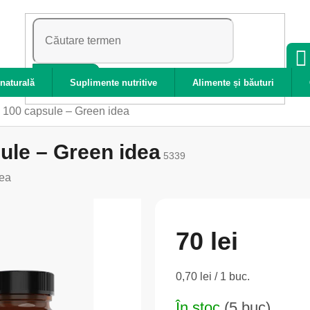
CĂUTARE
naturală
Suplimente nutritive
Alimente și băuturi
– 100 capsule – Green idea
ule – Green idea
5339
ea
70 lei
Evaluare
0,70 lei / 1 buc.
preţ:
În stoc
(5 buc)