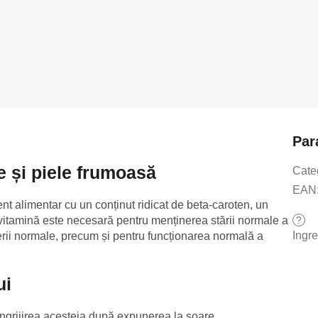
Par
te și piele frumoasă
Cate
EAN
t alimentar cu un conținut ridicat de beta-caroten, un
?
 vitamină este necesară pentru menținerea stării normale a
Ingr
erii normale, precum și pentru funcționarea normală a
ui
îngrijirea acesteia după expunerea la soare.