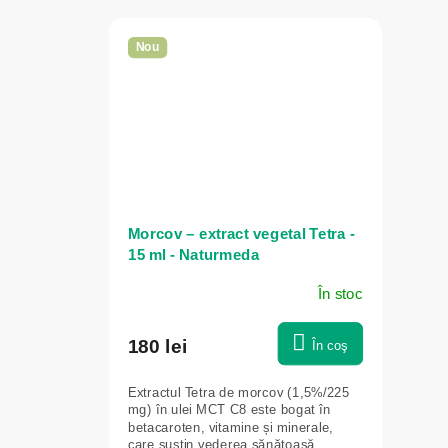
Nou
Morcov – extract vegetal Tetra -
15 ml - Naturmeda
În stoc
180 lei
În coş
Extractul Tetra de morcov (1,5%/225
mg) în ulei MCT C8 este bogat în
betacaroten, vitamine și minerale,
care susțin vederea sănătoasă,