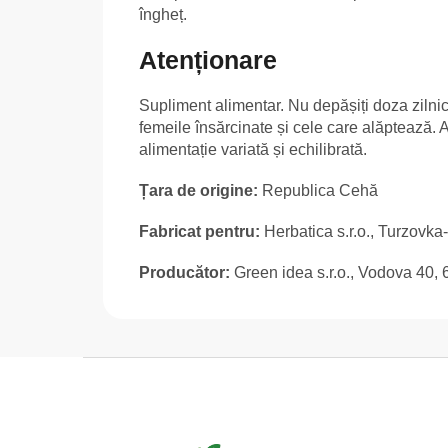
îngheț.
Atenționare
Supliment alimentar. Nu depășiți doza zilnic
femeile însărcinate și cele care alăptează. 
alimentație variată și echilibrată.
Țara de origine:
Republica Cehă
Fabricat pentru:
Herbatica s.r.o., Turzovka
Producător:
Green idea s.r.o., Vodova 40,
S
u
b