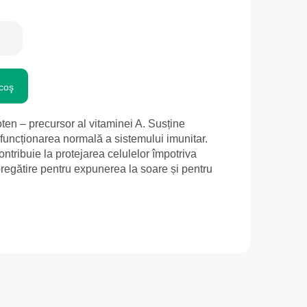
coş
ten – precursor al vitaminei A. Susține
 funcționarea normală a sistemului imunitar.
ontribuie la protejarea celulelor împotriva
 pregătire pentru expunerea la soare și pentru