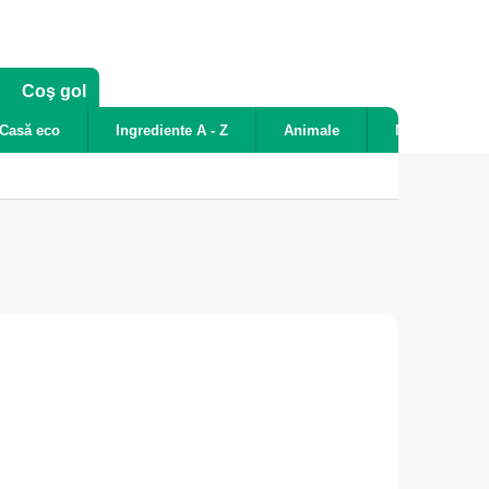
COŞ
Coş gol
DE
Casă eco
Ingrediente A - Z
Animale
Noutăți
CUMPĂRĂTURI