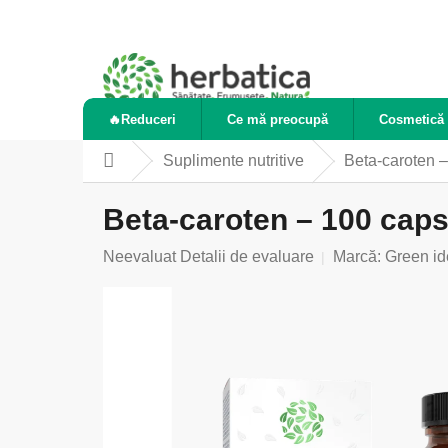
Treci
la
conținut
🔥Reduceri
Ce mă preocupă
Cosmetică 
Suplimente nutritive
Beta-caroten 
Acasă
Beta-caroten – 100 caps
Evaluarea
Neevaluat
Detalii de evaluare
Marcă:
Green id
medie
a
produsului
este
0,0
din
5
stele.