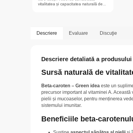
vitalitatea și capacitatea naturală de...
Descriere
Evaluare
Discuţie
Descriere detaliată a produsului
Sursă naturală de vitalita
Beta-caroten – Green idea
este un suplimen
precursor important al vitaminei A. Această
pielii și mucoaselor, pentru menținerea ved
sistemului imunitar.
Beneficiile beta-carotenul
Susține
aspectul sănătos al pielii
și 