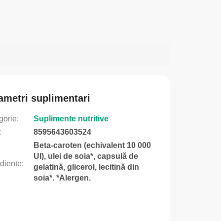
ametri suplimentari
gorie
:
Suplimente nutritive
:
8595643603524
Beta-caroten (echivalent 10 000
UI), ulei de soia*, capsulă de
ediente
:
gelatină, glicerol, lecitină din
soia*. *Alergen.