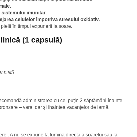
rmale
.
 sistemului imunitar
.
ejarea celulelor împotriva stresului oxidativ
.
 pielii în timpul expunerii la soare.
ilnică (1 capsulă)
abilită.
recomandă administrarea cu cel puțin 2 săptămâni înainte
ronzare – vara, dar și înaintea vacanțelor de iarnă.
erei. A nu se expune la lumina directă a soarelui sau la