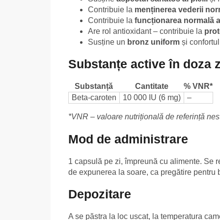
Contribuie la
menținerea vederii no
Contribuie la
funcționarea normală a
Are rol antioxidant – contribuie la
prot
Susține un
bronz uniform
și confortul
Substanțe active în doza z
Substanță
Cantitate
% VNR*
Beta-caroten
10 000 IU (6 mg)
–
*VNR – valoare nutrițională de referință nest
Mod de administrare
1 capsulă pe zi, împreună cu alimente. Se 
de expunerea la soare, ca pregătire pentru b
Depozitare
A se păstra la loc uscat, la temperatura cam