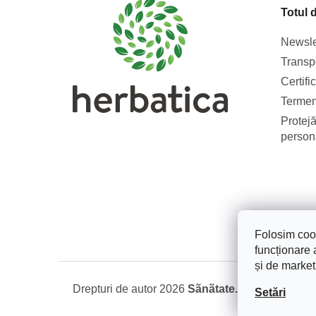
s
Totul 
o
l
Newsle
Transpo
Certifi
Termeni
Protejă
person
Folosim cook
funcționare a
și de market
Drepturi de autor 2026
Sãnãtate. Frumusete. Na
Setări