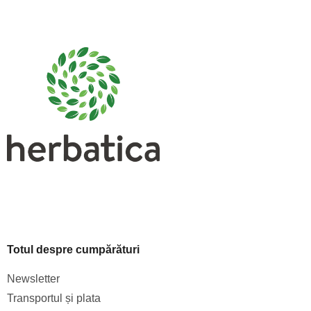
S
u
b
s
o
l
Totul despre cumpărături
Newsletter
Transportul și plata