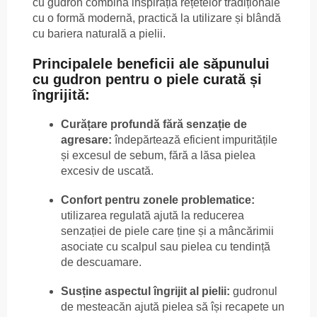
cu gudron combină inspirația rețetelor tradiționale
cu o formă modernă, practică la utilizare și blândă
cu bariera naturală a pielii.
Principalele beneficii ale săpunului
cu gudron pentru o piele curată și
îngrijită:
Curățare profundă fără senzație de
agresare:
îndepărtează eficient impuritățile
și excesul de sebum, fără a lăsa pielea
excesiv de uscată.
Confort pentru zonele problematice:
utilizarea regulată ajută la reducerea
senzației de piele care ține și a mâncărimii
asociate cu scalpul sau pielea cu tendință
de descuamare.
Susține aspectul îngrijit al pielii:
gudronul
de mesteacăn ajută pielea să își recapete un