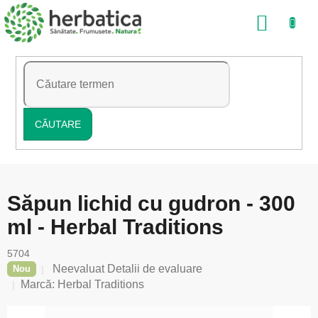
Treci
COŞ
la
conținut
DE
CUMP
CĂUTARE
Săpun lichid cu gudron - 300
ml - Herbal Traditions
5704
Evaluarea
Neevaluat
Detalii de evaluare
Nou
medie
Marcă:
Herbal Traditions
a
produsului