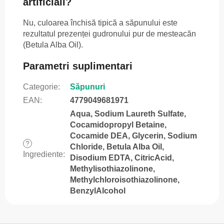
artificiali?
Nu, culoarea închisă tipică a săpunului este
rezultatul prezenței gudronului pur de mesteacăn
(Betula Alba Oil).
Parametri suplimentari
Categorie
:
Săpunuri
EAN
:
4779049681971
Aqua, Sodium Laureth Sulfate,
Cocamidopropyl Betaine,
Cocamide DEA, Glycerin, Sodium
?
Chloride, Betula Alba Oil,
Ingrediente
:
Disodium EDTA, CitricAcid,
Methylisothiazolinone,
Methylchloroisothiazolinone,
BenzylAlcohol