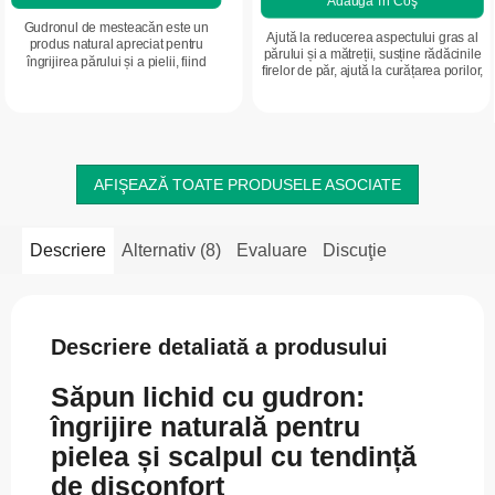
Adaugă în Coş
Gudronul de mesteacăn este un
Ajută la reducerea aspectului gras al
produs natural apreciat pentru
părului și a mătreții, susține rădăcinile
îngrijirea părului și a pielii, fiind
firelor de păr, ajută la curățarea porilor,
potrivit ca sprijin în rutina cosmetică
la îngrijirea tenului cu tendință acneică
pentru pielea cu tendință la...
și la...
AFIŞEAZĂ TOATE PRODUSELE ASOCIATE
Descriere
Alternativ (8)
Evaluare
Discuţie
Descriere detaliată a produsului
Săpun lichid cu gudron:
îngrijire naturală pentru
pielea și scalpul cu tendință
de disconfort