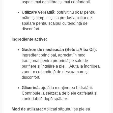
aspect mai echilibrat și mai confortabil.
Utilizare versatilă:
potrivit nu doar pentru
mâini și corp, ci și ca produs auxiliar de
spălare pentru scalpul cu tendință de
disconfort.
Ingrediente active:
Gudron de mesteacăn (Betula Alba Oil):
ingredient principal, apreciat în mod
tradițional pentru proprietățile sale de
purifiere și îngrijire a pielii. Ajută la îngrijirea
zonelor cu tendință de descuamare și
disconfort.
Glicerină:
ajută la menținerea hidratării.
Contribuie la senzația de piele catifelată și
confortabilă după spălare.
Mod de utilizare:
Aplicați săpunul pe pielea