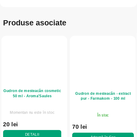
Produse asociate
Gudron de mesteacăn cosmetic
Gudron de mesteacăn - extract
50 ml - Aroma'Saules
pur - Farmakom - 100 ml
Momentan nu este în stoc
În stoc
20 lei
70 lei
DETALII