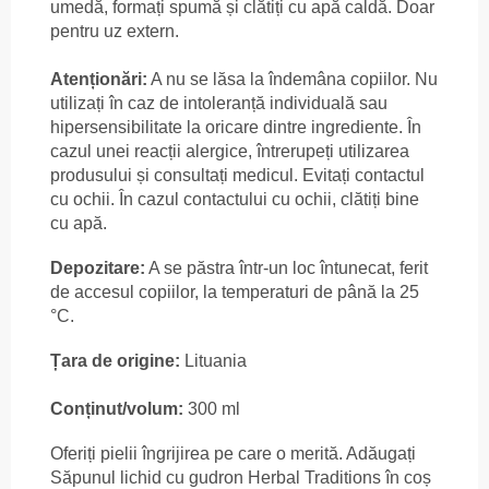
umedă, formați spumă și clătiți cu apă caldă. Doar
pentru uz extern.
Atenționări:
A nu se lăsa la îndemâna copiilor. Nu
utilizați în caz de intoleranță individuală sau
hipersensibilitate la oricare dintre ingrediente. În
cazul unei reacții alergice, întrerupeți utilizarea
produsului și consultați medicul. Evitați contactul
cu ochii. În cazul contactului cu ochii, clătiți bine
cu apă.
Depozitare:
A se păstra într-un loc întunecat, ferit
de accesul copiilor, la temperaturi de până la 25
°C.
Țara de origine:
Lituania
Conținut/volum:
300 ml
Oferiți pielii îngrijirea pe care o merită. Adăugați
Săpunul lichid cu gudron Herbal Traditions în coș