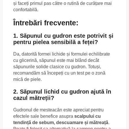
și faceți primul pas către o rutină de curățare mai
confortabilă.
Întrebări frecvente:
1. Săpunul cu gudron este potrivit și
pentru pielea sensibilă a feței?
Da, datorită formei lichide și formulei echilibrate
cu glicerină, săpunul este mai blând decât
săpunurile solide clasice cu gudron. Totuși,
recomandăm să începeți cu un test pe o zonă
mică de piele.
2. Săpunul lichid cu gudron ajută în
cazul mătreții?
Gudronul de mesteacăn este apreciat pentru
efectele sale benefice asupra
scalpului cu
tendință de sebum, descuamare și mătreață
.
Poate fi folosit ca alternativă la șampon pentru a