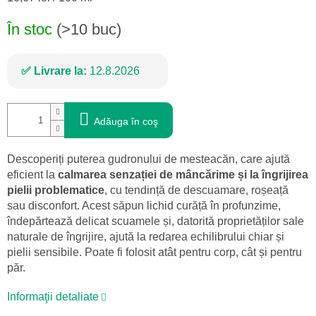
preţ:
În stoc
(>10 buc)
Livrare la:
12.8.2026
Adăuga în coş
Descoperiți puterea gudronului de mesteacăn, care ajută
eficient la
calmarea senzației de mâncărime și la îngrijirea
pielii problematice
, cu tendință de descuamare, roșeață
sau disconfort. Acest săpun lichid curăță în profunzime,
îndepărtează delicat scuamele și, datorită proprietăților sale
naturale de îngrijire, ajută la redarea echilibrului chiar și
pielii sensibile. Poate fi folosit atât pentru corp, cât și pentru
păr.
Informaţii detaliate