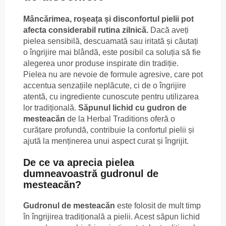
Mâncărimea, roșeața și disconfortul pielii pot
afecta considerabil rutina zilnică.
Dacă aveți
pielea sensibilă, descuamată sau iritată și căutați
o îngrijire mai blândă, este posibil ca soluția să fie
alegerea unor produse inspirate din tradiție.
Pielea nu are nevoie de formule agresive, care pot
accentua senzațiile neplăcute, ci de o îngrijire
atentă, cu ingrediente cunoscute pentru utilizarea
lor tradițională.
Săpunul lichid cu gudron de
mesteacăn
de la Herbal Traditions oferă o
curățare profundă, contribuie la confortul pielii și
ajută la menținerea unui aspect curat și îngrijit.
De ce va aprecia pielea
dumneavoastră gudronul de
mesteacăn?
Gudronul de mesteacăn
este folosit de mult timp
în îngrijirea tradițională a pielii. Acest săpun lichid