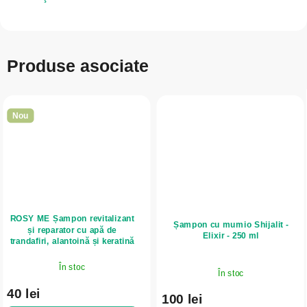
Produse asociate
Nou
ROSY ME Șampon revitalizant
Șampon cu mumio Shijalit -
și reparator cu apă de
Elixir - 250 ml
trandafiri, alantoină și keratină
300 ml - NATURE OF AGIVA
În stoc
În stoc
40 lei
100 lei