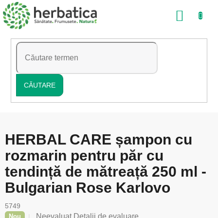
Treci
COŞ
la
conținut
DE
CUMP
CĂUTARE
HERBAL CARE șampon cu
rozmarin pentru păr cu
tendință de mătreață 250 ml -
Bulgarian Rose Karlovo
5749
Evaluarea
Neevaluat
Detalii de evaluare
Nou