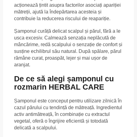
acționează țintit asupra factorilor asociați apariției
mătreții, ajută la îndepărtarea acesteia și
contribuie la reducerea riscului de reapariție.
Șamponul curăță delicat scalpul și părul, fără a le
usca excesiv. Calmează senzația neplăcută de
mâncărime, redă scalpului o senzație de confort și
susține echilibrul său natural. După spălare, părul
rămâne curat, proaspăt, lejer și mai ușor de
aranjat.
De ce să alegi șamponul cu
rozmarin HERBAL CARE
Șamponul este conceput pentru utilizare zilnică în
cazul părului cu tendință de mătreață. Ingredientul
activ antimătreață, în combinație cu extractul
vegetal, oferă o îngrijire eficientă și totodată
delicată a scalpului.