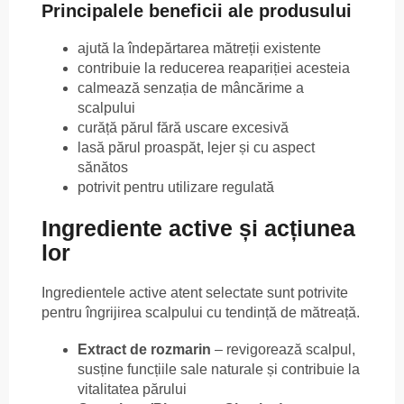
Principalele beneficii ale produsului
ajută la îndepărtarea mătreții existente
contribuie la reducerea reapariției acesteia
calmează senzația de mâncărime a
scalpului
curăță părul fără uscare excesivă
lasă părul proaspăt, lejer și cu aspect
sănătos
potrivit pentru utilizare regulată
Ingrediente active și acțiunea
lor
Ingredientele active atent selectate sunt potrivite
pentru îngrijirea scalpului cu tendință de mătreață.
Extract de rozmarin
– revigorează scalpul,
susține funcțiile sale naturale și contribuie la
vitalitatea părului