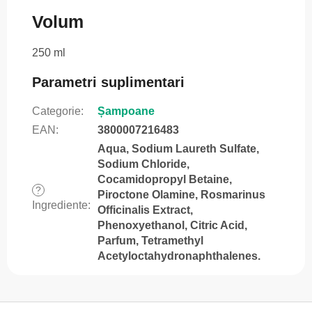
Volum
250 ml
Parametri suplimentari
Categorie
:
Șampoane
EAN
:
3800007216483
Aqua, Sodium Laureth Sulfate,
Sodium Chloride,
Cocamidopropyl Betaine,
?
Piroctone Olamine, Rosmarinus
Ingrediente
:
Officinalis Extract,
Phenoxyethanol, Citric Acid,
Parfum, Tetramethyl
Acetyloctahydronaphthalenes.
S