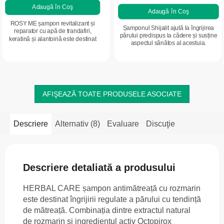
Adaugă în Coş
Adaugă în Coş
ROSY ME șampon revitalizant și
Șamponul Shijalit ajută la îngrijirea
reparator cu apă de trandafiri,
părului predispus la cădere și susține
keratină și alantoină este destinat
aspectul sănătos al acestuia.
părului uscat, deteriorat și fragil.
Curăță delicat, ajută la
regenerarea...
AFIŞEAZĂ TOATE PRODUSELE ASOCIATE
Descriere
Alternativ (8)
Evaluare
Discuţie
Descriere detaliată a produsului
HERBAL CARE șampon antimătreață cu rozmarin
este destinat îngrijirii regulate a părului cu tendință
de mătreață. Combinația dintre extractul natural
de rozmarin și ingredientul activ Octopirox