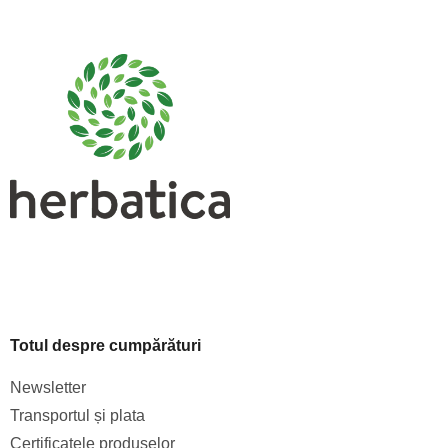
u
b
s
o
l
Totul despre cumpărături
Newsletter
Transportul și plata
Certificatele produselor