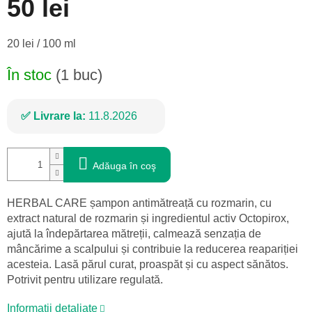
50 lei
Evaluare
20 lei / 100 ml
preţ:
În stoc
(1 buc)
Livrare la:
11.8.2026
Adăuga în coş
HERBAL CARE șampon antimătreață cu rozmarin, cu
extract natural de rozmarin și ingredientul activ Octopirox,
ajută la îndepărtarea mătreții, calmează senzația de
mâncărime a scalpului și contribuie la reducerea reapariției
acesteia. Lasă părul curat, proaspăt și cu aspect sănătos.
Potrivit pentru utilizare regulată.
Informaţii detaliate