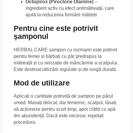
Octopirox (Piroctone Olamine)
–
ingredient activ cu efect antimătreață, care
ajută la reducerea formării mătreții
Pentru cine este potrivit
șamponul
HERBAL CARE șampon cu rozmarin este potrivit
pentru femei și bărbați cu păr predispus la
mătreață și cu senzație de mâncărime a scalpului.
Este destinat utilizării regulate și de lungă durată.
Mod de utilizare
Aplicați o cantitate potrivită de șampon pe părul
umed. Masați delicat, dar temeinic, scalpul, lăsați
să acționeze pentru scurt timp, apoi clătiți cu apă
din abundență. Dacă este necesar, repetați
procedura.