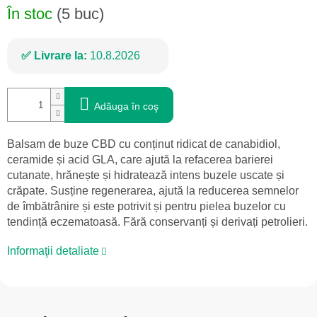
În stoc
(5 buc)
Livrare la:
10.8.2026
Adăuga în coş
Balsam de buze CBD cu conținut ridicat de canabidiol,
ceramide și acid GLA, care ajută la refacerea barierei
cutanate, hrănește și hidratează intens buzele uscate și
crăpate. Susține regenerarea, ajută la reducerea semnelor
de îmbătrânire și este potrivit și pentru pielea buzelor cu
tendință eczematoasă. Fără conservanți și derivați petrolieri.
Informaţii detaliate