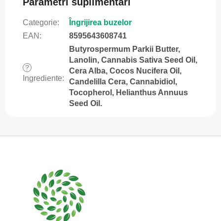
Parametri suplimentari
Categorie
:
Îngrijirea buzelor
EAN
:
8595643608741
Butyrospermum Parkii Butter,
Lanolin, Cannabis Sativa Seed Oil,
?
Cera Alba, Cocos Nucifera Oil,
Ingrediente
:
Candelilla Cera, Cannabidiol,
Tocopherol, Helianthus Annuus
Seed Oil.
S
u
b
s
o
l