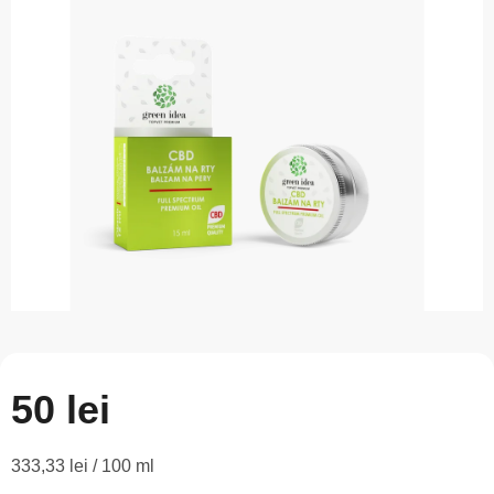
este
0,0
din
5
stele.
50 lei
Evaluare
333,33 lei / 100 ml
preţ: