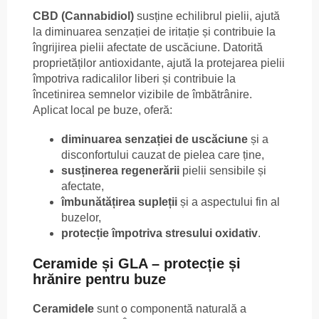
CBD (Cannabidiol)
susține echilibrul pielii, ajută
la diminuarea senzației de iritație și contribuie la
îngrijirea pielii afectate de uscăciune. Datorită
proprietăților antioxidante, ajută la protejarea pielii
împotriva radicalilor liberi și contribuie la
încetinirea semnelor vizibile de îmbătrânire.
Aplicat local pe buze, oferă:
diminuarea senzației de uscăciune
și a
disconfortului cauzat de pielea care ține,
susținerea regenerării
pielii sensibile și
afectate,
îmbunătățirea supleții
și a aspectului fin al
buzelor,
protecție împotriva stresului oxidativ
.
Ceramide și GLA – protecție și
hrănire pentru buze
Ceramidele
sunt o componentă naturală a