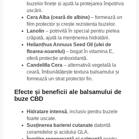
buzelor finețe și ajută la protejarea împotriva
uscării.
Cera Alba (ceară de albine)
– formează un
film protector și crește rezistența buzelor.
Lanolin
– potrivită în special pentru pielea
crăpată, ajută la menținerea hidratării.
Helianthus Annuus Seed Oil (ulei de
floarea-soarelui)
– bogat în vitamina E,
oferă protecție antioxidantă.
Candelilla Cera
– alternativă vegetală la
ceară, îmbunătățește textura balsamului și
formează un strat protector fin.
Efecte și beneficii ale balsamului de
buze CBD
Hidratare intensă
, inclusiv pentru buzele
foarte uscate.
Susținerea barierei cutanate
datorită
ceramidelor și acidului GLA.
Îngrijire regenerantă și calmantă
pentru