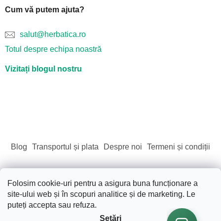
Cum vă putem ajuta?
salut@herbatica.ro
Totul despre echipa noastră
Vizitați blogul nostru
Blog
Transportul și plata
Despre noi
Termeni și condiții
Folosim cookie-uri pentru a asigura buna funcționare a
site-ului web și în scopuri analitice și de marketing. Le
Creat de Shoptet
puteți accepta sau refuza.
Setări