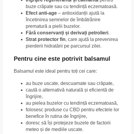
buze crăpate sau cu tendință eczematoasă.
Efect anti-age
– antioxidanții ajută la
încetinirea semnelor de îmbătrânire
prematură a pielii buzelor.
Fără conservanți și derivați petrolieri
.
Strat protector fin
, care ajută la prevenirea
pierderii hidratării pe parcursul zilei.
Pentru cine este potrivit balsamul
Balsamul este ideal pentru toți cei care:
au buze uscate, descuamate sau crăpate,
caută o alternativă naturală și eficientă de
îngrijire,
au pielea buzelor cu tendință eczematoasă,
folosesc produse cu CBD pentru efectele lor
benefice în rutina de îngrijire,
doresc să își protejeze buzele de factorii
meteo și de mediile uscate.