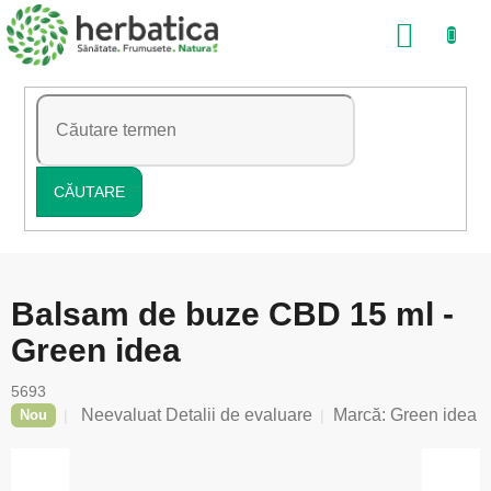
Treci
COŞ
la
conținut
DE
CUMP
CĂUTARE
Balsam de buze CBD 15 ml -
Green idea
5693
Evaluarea
Neevaluat
Detalii de evaluare
Marcă:
Green idea
Nou
medie
a
produsului