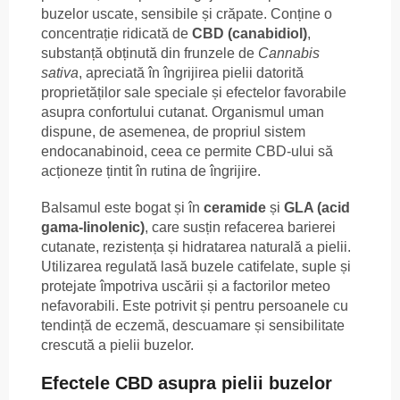
buzelor uscate, sensibile și crăpate. Conține o
concentrație ridicată de
CBD (canabidiol)
,
substanță obținută din frunzele de
Cannabis
sativa
, apreciată în îngrijirea pielii datorită
proprietăților sale speciale și efectelor favorabile
asupra confortului cutanat. Organismul uman
dispune, de asemenea, de propriul sistem
endocanabinoid, ceea ce permite CBD-ului să
acționeze țintit în rutina de îngrijire.
Balsamul este bogat și în
ceramide
și
GLA (acid
gama-linolenic)
, care susțin refacerea barierei
cutanate, rezistența și hidratarea naturală a pielii.
Utilizarea regulată lasă buzele catifelate, suple și
protejate împotriva uscării și a factorilor meteo
nefavorabili. Este potrivit și pentru persoanele cu
tendință de eczemă, descuamare și sensibilitate
crescută a pielii buzelor.
Efectele CBD asupra pielii buzelor