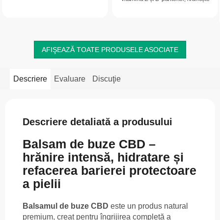
acționează asupra receptorilor CB2
intens, catifelează și protejează
– fără CBD și THC, cu gust delicat
buzele uscate și crăpate. Susține...
de fructe. Sunt...
AFIŞEAZĂ TOATE PRODUSELE ASOCIATE
Descriere
Evaluare
Discuţie
Descriere detaliată a produsului
Balsam de buze CBD –
hrănire intensă, hidratare și
refacerea barierei protectoare
a pielii
Balsamul de buze CBD
este un produs natural
premium, creat pentru îngrijirea completă a