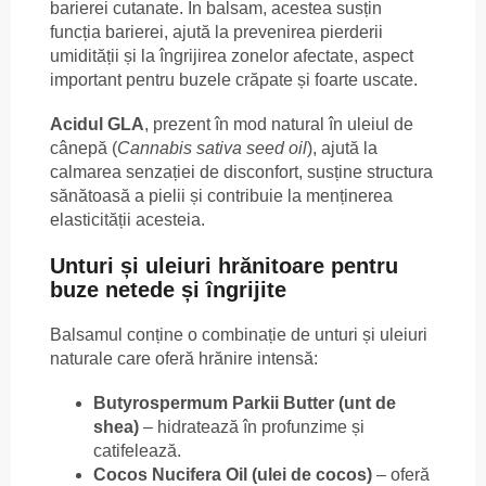
barierei cutanate. În balsam, acestea susțin
funcția barierei, ajută la prevenirea pierderii
umidității și la îngrijirea zonelor afectate, aspect
important pentru buzele crăpate și foarte uscate.
Acidul GLA
, prezent în mod natural în uleiul de
cânepă (
Cannabis sativa seed oil
), ajută la
calmarea senzației de disconfort, susține structura
sănătoasă a pielii și contribuie la menținerea
elasticității acesteia.
Unturi și uleiuri hrănitoare pentru
buze netede și îngrijite
Balsamul conține o combinație de unturi și uleiuri
naturale care oferă hrănire intensă:
Butyrospermum Parkii Butter (unt de
shea)
– hidratează în profunzime și
catifelează.
Cocos Nucifera Oil (ulei de cocos)
– oferă