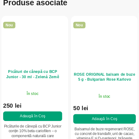
Produse asociate
Nou
Nou
Picături de cânepă cu BCP
ROSE ORIGINAL balsam de buze
Junior - 30 ml - Zelená Země
5 g - Bulgarian Rose Karlovo
În stoc
În stoc
250 lei
50 lei
Adaugă în Coş
Adaugă în Coş
Picăturile de cânepă cu BCP Junior
Balsamul de buze regenerant ROSE,
conțin 10% beta-cariofilen – o
cu concret de trandafir, unt de cacao,
componentă naturală care
vitamina E și D-pantenol, hrănește