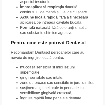
aspectul țesuturilor.
Împrospătează respirația
datorită
conținutului de mentă și ulei de cuișoare.
Acțiune locală rapidă
, fără a fi necesară
aplicarea pe întreaga cavitate bucală.
Formulă naturală
, fără coloranți sintetici
sau substanțe chimice agresive.
Pentru cine este potrivit Dentasol
Recomandăm Dentasol persoanelor care au
nevoie de îngrijire locală pentru:
mucoasă sensibilă și mici leziuni
superficiale,
gingii sensibile sau iritate,
zone dureroase sau sensibile în jurul dinților,
susținerea igienei orale în perioade cu
sensibilitate gingivală crescută,
îngrijire rapidă între periajele dentare.