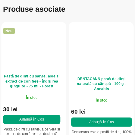
Produse asociate
Nou
Pastă de dinți cu salvie, aloe și
DENTACANN pastă de dinți
extract de conifere - îngrijirea
naturală cu cânepă - 100 g -
gingiilor - 75 ml - Forest
Annabis
Balsam
În stoc
În stoc
30 lei
60 lei
Adaugă în Coş
Adaugă în Coş
Pasta de dinți cu salvie, aloe vera și
Dentacann este o pastă de dinți 100%
extract de conifere este destinată