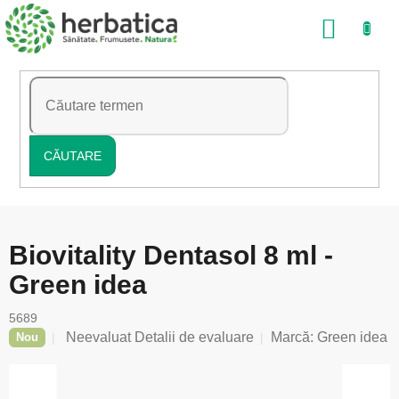
Treci
COŞ
la
conținut
DE
CUMP
CĂUTARE
Biovitality Dentasol 8 ml -
Green idea
5689
Evaluarea
Neevaluat
Detalii de evaluare
Marcă:
Green idea
Nou
medie
a
produsului