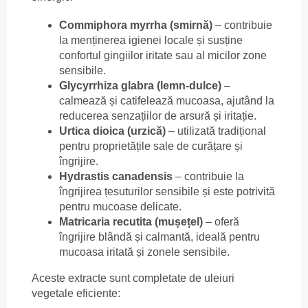
Commiphora myrrha (smirnă)
– contribuie
la menținerea igienei locale și susține
confortul gingiilor iritate sau al micilor zone
sensibile.
Glycyrrhiza glabra (lemn-dulce)
–
calmează și catifelează mucoasa, ajutând la
reducerea senzațiilor de arsură și iritație.
Urtica dioica (urzică)
– utilizată tradițional
pentru proprietățile sale de curățare și
îngrijire.
Hydrastis canadensis
– contribuie la
îngrijirea țesuturilor sensibile și este potrivită
pentru mucoase delicate.
Matricaria recutita (mușețel)
– oferă
îngrijire blândă și calmantă, ideală pentru
mucoasa iritată și zonele sensibile.
Aceste extracte sunt completate de uleiuri
vegetale eficiente: