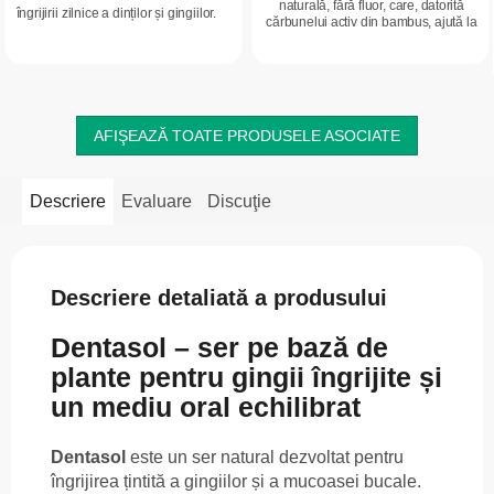
naturală, fără fluor, care, datorită
îngrijirii zilnice a dinților și gingiilor.
cărbunelui activ din bambus, ajută la
Conține un complex de extracte din
albirea delicată a dinților și la
plante, inclusiv salvie,...
îndepărtarea petelor de cafea...
AFIŞEAZĂ TOATE PRODUSELE ASOCIATE
Descriere
Evaluare
Discuţie
Descriere detaliată a produsului
Dentasol – ser pe bază de
plante pentru gingii îngrijite și
un mediu oral echilibrat
Dentasol
este un ser natural dezvoltat pentru
îngrijirea țintită a gingiilor și a mucoasei bucale.