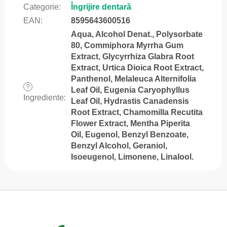
Categorie
:
Îngrijire dentară
EAN
:
8595643600516
Aqua, Alcohol Denat., Polysorbate
80, Commiphora Myrrha Gum
Extract, Glycyrrhiza Glabra Root
Extract, Urtica Dioica Root Extract,
Panthenol, Melaleuca Alternifolia
?
Leaf Oil, Eugenia Caryophyllus
Ingrediente
:
Leaf Oil, Hydrastis Canadensis
Root Extract, Chamomilla Recutita
Flower Extract, Mentha Piperita
Oil, Eugenol, Benzyl Benzoate,
Benzyl Alcohol, Geraniol,
Isoeugenol, Limonene, Linalool.
S
u
b