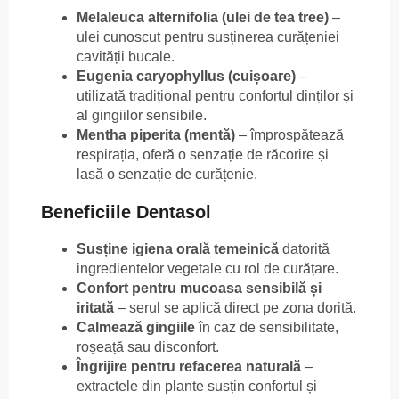
Melaleuca alternifolia (ulei de tea tree)
–
ulei cunoscut pentru susținerea curățeniei
cavității bucale.
Eugenia caryophyllus (cuișoare)
–
utilizată tradițional pentru confortul dinților și
al gingiilor sensibile.
Mentha piperita (mentă)
– împrospătează
respirația, oferă o senzație de răcorire și
lasă o senzație de curățenie.
Beneficiile Dentasol
Susține igiena orală temeinică
datorită
ingredientelor vegetale cu rol de curățare.
Confort pentru mucoasa sensibilă și
iritată
– serul se aplică direct pe zona dorită.
Calmează gingiile
în caz de sensibilitate,
roșeață sau disconfort.
Îngrijire pentru refacerea naturală
–
extractele din plante susțin confortul și