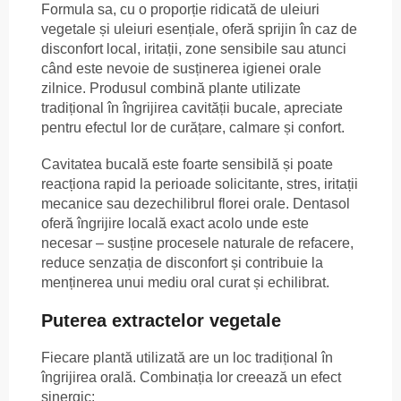
Formula sa, cu o proporție ridicată de uleiuri
vegetale și uleiuri esențiale, oferă sprijin în caz de
disconfort local, iritații, zone sensibile sau atunci
când este nevoie de susținerea igienei orale
zilnice. Produsul combină plante utilizate
tradițional în îngrijirea cavității bucale, apreciate
pentru efectul lor de curățare, calmare și confort.
Cavitatea bucală este foarte sensibilă și poate
reacționa rapid la perioade solicitante, stres, iritații
mecanice sau dezechilibrul florei orale. Dentasol
oferă îngrijire locală exact acolo unde este
necesar – susține procesele naturale de refacere,
reduce senzația de disconfort și contribuie la
menținerea unui mediu oral curat și echilibrat.
Puterea extractelor vegetale
Fiecare plantă utilizată are un loc tradițional în
îngrijirea orală. Combinația lor creează un efect
sinergic: