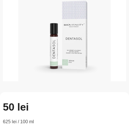
este
0,0
din
5
stele.
50 lei
Evaluare
625 lei / 100 ml
preţ: