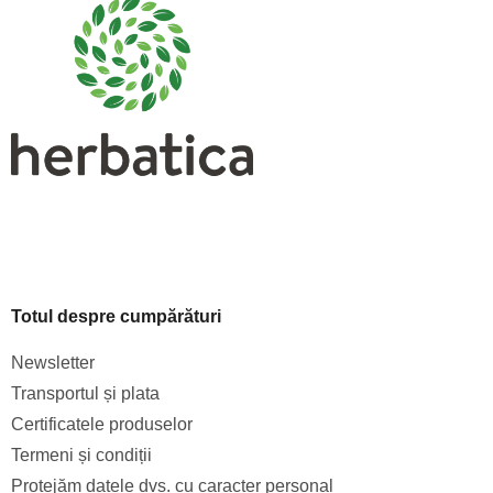
s
o
l
Totul despre cumpărături
Newsletter
Transportul și plata
Certificatele produselor
Termeni și condiții
Protejăm datele dvs. cu caracter personal