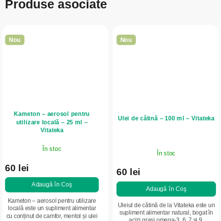
Produse asociate
Nou
Nou
Kameton – aerosol pentru
Ulei de cătină – 100 ml – Vitateka
utilizare locală – 25 ml –
Vitateka
În stoc
În stoc
60 lei
60 lei
Adaugă în Coş
Adaugă în Coş
Kameton – aerosol pentru utilizare
Uleiul de cătină de la Vitateka este un
locală este un supliment alimentar
supliment alimentar natural, bogat în
cu conținut de camfor, mentol și ulei
acizi grași omega-3, 6, 7 și 9,