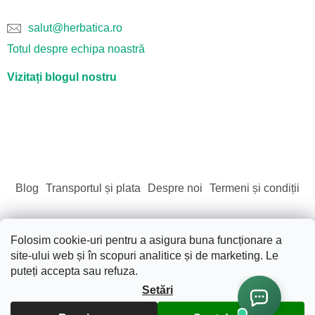
salut@herbatica.ro
Totul despre echipa noastră
Vizitați blogul nostru
Blog
Transportul și plata
Despre noi
Termeni și condiții
Folosim cookie-uri pentru a asigura buna funcționare a
site-ului web și în scopuri analitice și de marketing. Le
Creat de Shoptet
puteți accepta sau refuza.
Setări
Drepturi de autor 2026
Sãnãtate. Frumusete. Natura.
.