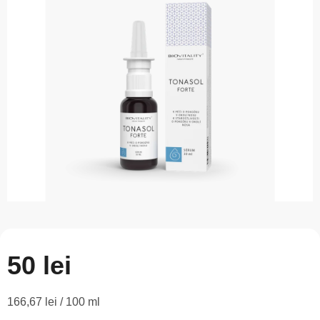
este
0,0
din
5
stele.
50 lei
Evaluare
166,67 lei / 100 ml
preţ: