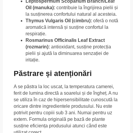
Leptospermum Scoparium Branch/Leaf
Oil (manuka):
contribuie la îngrijirea pielii și
la susținerea confortului natural al acesteia.
Thymus Vulgaris Oil (cimbru):
oferă o notă
aromatică intensă și susține confortul la
respirație.
Rosmarinus Officinalis Leaf Extract
(rozmarin):
antioxidant, susține protecția
pielii și ajută la diminuarea senzației de
iritație.
Păstrare și atenționări
A se păstra la loc uscat, la temperatura camerei,
ferit de lumina directă a soarelui și de îngheț. A nu
se utiliza în caz de hipersensibilitate cunoscută la
oricare dintre ingredientele produsului. Nu este
potrivit pentru copiii sub 3 ani. Numai pentru uz
extern. Formula originală pe bază de plante
susține eficiența produsului atunci când este
utilizat corect.