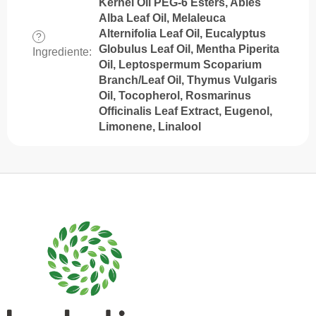
Kernel Oil PEG-6 Esters, Abies
Alba Leaf Oil, Melaleuca
Alternifolia Leaf Oil, Eucalyptus
?
Globulus Leaf Oil, Mentha Piperita
Ingrediente
:
Oil, Leptospermum Scoparium
Branch/Leaf Oil, Thymus Vulgaris
Oil, Tocopherol, Rosmarinus
Officinalis Leaf Extract, Eugenol,
Limonene, Linalool
S
u
b
s
o
l