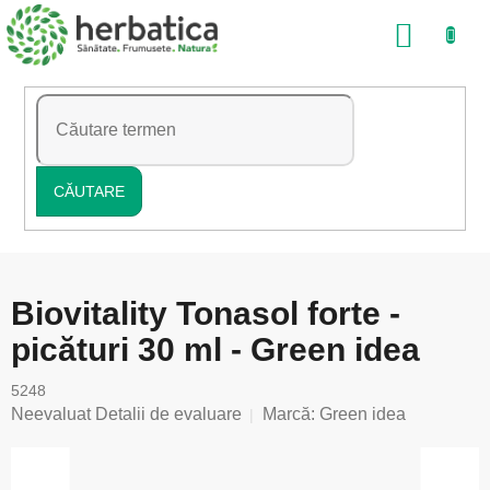
Treci
COŞ
la
conținut
DE
CUMP
CĂUTARE
Biovitality Tonasol forte -
picături 30 ml - Green idea
5248
Evaluarea
Neevaluat
Detalii de evaluare
Marcă:
Green idea
medie
a
produsului