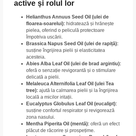
active și rolul lor
Helianthus Annuus Seed Oil (ulei de
floarea-soarelui):
hidratează și hrănește
pielea, oferind o peliculă protectoare
împotriva uscării.
Brassica Napus Seed Oil (ulei de rapiță):
susține îngrijirea pielii și elasticitatea
acesteia.
Abies Alba Leaf Oil (ulei de brad argintiu):
oferă o senzație revigorantă și o stimulare
delicată a pielii.
Melaleuca Alternifolia Leaf Oil (ulei Tea
tree):
ajută la calmarea pielii și la îngrijirea
locală a micilor iritații.
Eucalyptus Globulus Leaf Oil (eucalipt):
susține confortul respirator și revigorează
zona nasului.
Mentha Piperita Oil (mentă):
oferă un efect
plăcut de răcorire și prospețime.