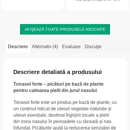
de eucalipt. Este destinat aplicării în
vitaminele A, E, K, C și vitamine din
cavitatea bucală, unde oferă...
complexul B. Susține...
AFIŞEAZĂ TOATE PRODUSELE ASOCIATE
Descriere
Alternativ (4)
Evaluare
Discuţie
Descriere detaliată a produsului
Tonasol forte – picături pe bază de plante
pentru calmarea pielii din jurul nasului
Tonasol forte este un produs pe bază de plante, cu
un conținut ridicat de uleiuri vegetale naturale și
uleiuri esențiale, destinat îngrijirii locale a pielii
din zona nasului în perioadele cu răceală și nas
înfundat. Picăturile ajută la reducerea senzației de