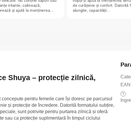
ce delicate. Nu conține săpun sau
nopții și ajută la menținerea senz
anțe iritante, calmează,
de curățenie și confort. Datorită 
rează și ajută la menținerea...
alungite, capacității...
Par
e Shuya – protecție zilnică,
Cate
EAN
?
 concepute pentru femeile care își doresc pe parcursul
Ingr
enie și protecție de încredere. Datorită formatului subțire,
peciale, sunt potrivite pentru purtarea zilnică și oferă
ite sau ca protecție suplimentară în timpul ciclului