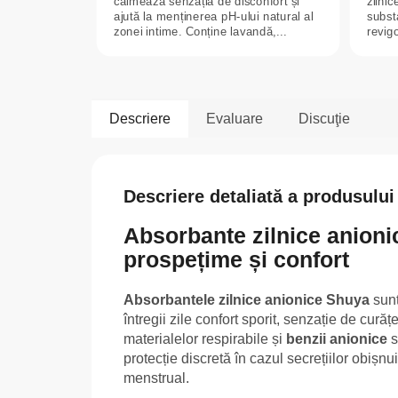
calmează senzația de disconfort și
zilni
ajută la menținerea pH-ului natural al
subst
zonei intime. Conține lavandă,...
revigo
Descriere
Evaluare
Discuţie
Descriere detaliată a produsului
Absorbante zilnice anionic
prospețime și confort
Absorbantele zilnice anionice Shuya
sunt
întregii zile confort sporit, senzație de curăț
materialelor respirabile și
benzii anionice
s
protecție discretă în cazul secrețiilor obișnu
menstrual.