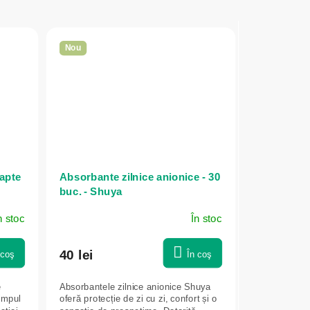
Nou
apte
Absorbante zilnice anionice - 30
buc. - Shuya
n stoc
În stoc
40 lei
 coş
În coş
e
Absorbantele zilnice anionice Shuya
timpul
oferă protecție de zi cu zi, confort și o