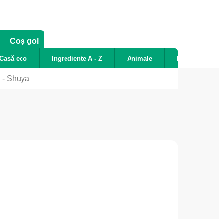
COŞ
Coş gol
DE
Casă eco
Ingrediente A - Z
Animale
Noutăți
CUMPĂRĂTURI
. - Shuya