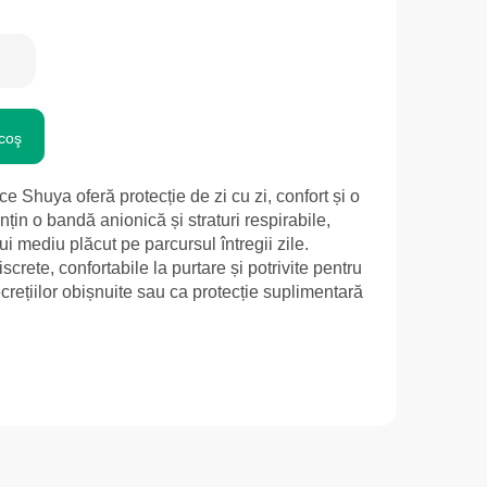
coş
e Shuya oferă protecție de zi cu zi, confort și o
in o bandă anionică și straturi respirabile,
i mediu plăcut pe parcursul întregii zile.
screte, confortabile la purtare și potrivite pentru
ecrețiilor obișnuite sau ca protecție suplimentară