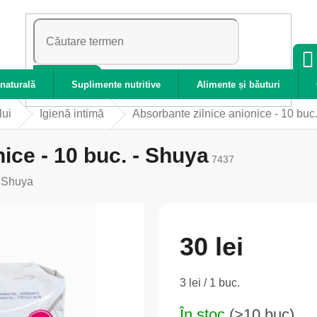
CĂUTARE
naturală
Suplimente nutritive
Alimente și băuturi
lui
Igienă intimă
Absorbante zilnice anionice - 10 buc
ice - 10 buc. - Shuya
7437
:
Shuya
30 lei
Evaluare
3 lei / 1 buc.
preţ:
În stoc
(>10 buc)