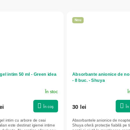
Nou
gel intim 50 ml - Green idea
Absorbante anionice de no
- 8 buc. - Shuya
În stoc
Î
ei
30 lei
În coş
În
el intim cu arbore de ceai
Absorbantele anionice de noapt
lian este destinat igienei intime
Shuya oferă protecție fiabilă pe 