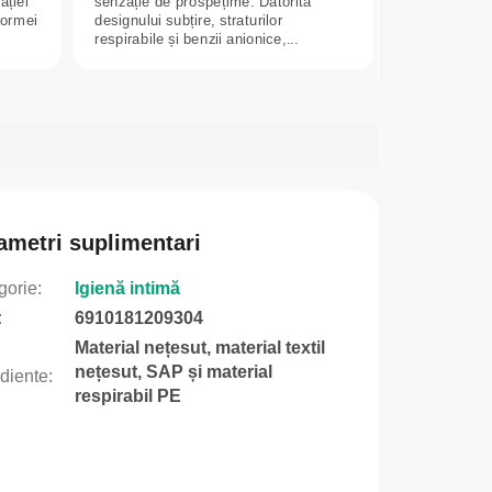
ației
senzație de prospețime. Datorită
formei
designului subțire, straturilor
respirabile și benzii anionice,...
ametri suplimentari
gorie
:
Igienă intimă
:
6910181209304
Material nețesut, material textil
nețesut, SAP și material
ediente
:
respirabil PE