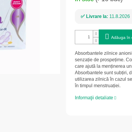
Livrare la:
11.8.2026
Adăuga în 
Absorbantele zilnice anionic
senzație de prospețime. Conț
care ajută la menținerea unu
Absorbantele sunt subțiri, di
utilizarea zilnică în cazul s
în timpul menstruației.
Informaţii detaliate