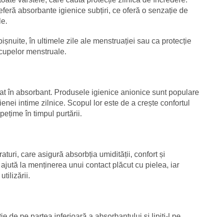
eferă absorbante igienice subțiri, ce oferă o senzație de
le.
obișnuite, în ultimele zile ale menstruației sau ca protecție
 cupelor menstruale.
rat în absorbant. Produsele igienice anionice sunt populare
gienei intime zilnice. Scopul lor este de a crește confortul
pețime în timpul purtării.
turi, care asigură absorbția umidității, confort și
ă ajută la menținerea unui contact plăcut cu pielea, iar
tilizării.
ie de pe partea inferioară a absorbantului și lipiți-l pe