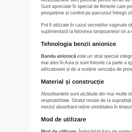
Sunt apreciate în special de femeile care pr
prospețime și confort pe parcursul întregii zi
Pot fi utilizate în cazul secrețiilor vaginale 
suplimentară la folosirea tampoanelor ori a
Tehnologia benzii anionice
Banda anionică
este un strat special integ
mai ales în Asia și sunt folosite ca parte a i
utilizatoarei și de a susține senzația de pros
Material și construcție
Absorbantele sunt alcătuite din mai multe stra
respirabilitate. Stratul moale de la suprafaț
miezul absorbant reține umiditatea în timpul u
Mod de utilizare
Mod de utilizare:
Îndepărtați folia de protecț