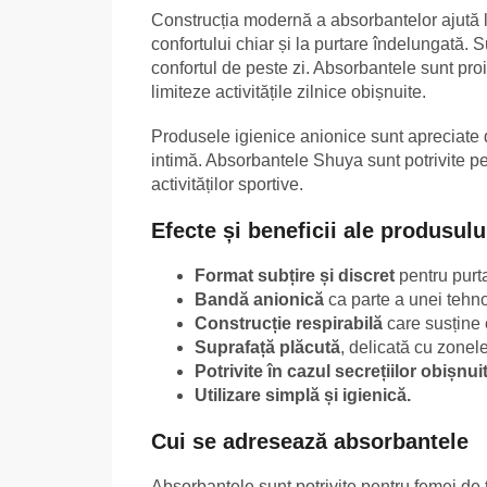
Construcția modernă a absorbantelor ajută la
confortului chiar și la purtare îndelungată. S
confortul de peste zi. Absorbantele sunt proi
limiteze activitățile zilnice obișnuite.
Produsele igienice anionice sunt apreciate 
intimă. Absorbantele Shuya sunt potrivite pent
activităților sportive.
Efecte și beneficii ale produsulu
Format subțire și discret
pentru purta
Bandă anionică
ca parte a unei tehno
Construcție respirabilă
care susține c
Suprafață plăcută
, delicată cu zonele
Potrivite în cazul secrețiilor obișnui
Utilizare simplă și igienică.
Cui se adresează absorbantele
Absorbantele sunt potrivite pentru femei de t