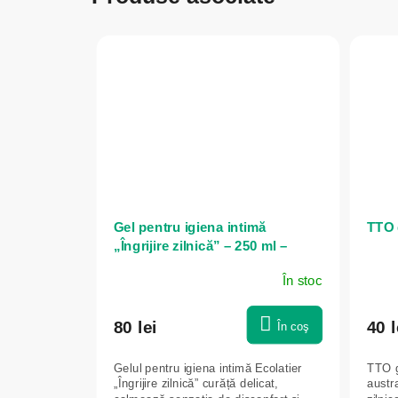
Gel pentru igiena intimă
TTO 
„Îngrijire zilnică” – 250 ml –
Ecolatier
În stoc
80 lei
40 l
În coş
Gelul pentru igiena intimă Ecolatier
TTO g
„Îngrijire zilnică” curăță delicat,
austra