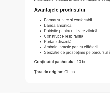
Avantajele produsului
Format subțire și confortabil
Bandă anionică
Potrivite pentru utilizare zilnică
Construcție respirabilă
Purtare discretă
Ambalaj practic pentru călătorii
Senzație de prospețime pe parcursul în
Conținutul pachetului:
10 buc.
Țara de origine:
China
S
u
b