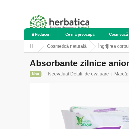
Treci
la
conținut
🔥Reduceri
Ce mă preocupă
Cosmetică 
Cosmetică naturală
Îngrijirea corpu
Acasă
Absorbante zilnice anion
Evaluarea
Neevaluat
Detalii de evaluare
Marcă
Nou
medie
a
produsului
este
0,0
din
5
stele.