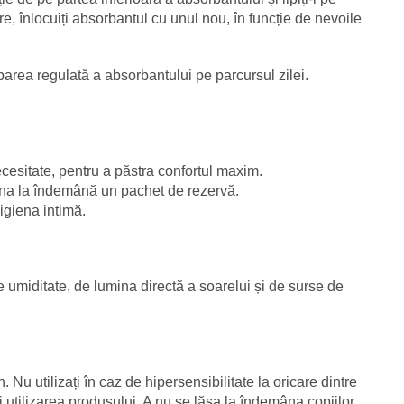
re, înlocuiți absorbantul cu unul nou, în funcție de nevoile
rea regulată a absorbantului pe parcursul zilei.
cesitate, pentru a păstra confortul maxim.
eauna la îndemână un pachet de rezervă.
igiena intimă.
 de umiditate, de lumina directă a soarelui și de surse de
 Nu utilizați în caz de hipersensibilitate la oricare dintre
ați utilizarea produsului. A nu se lăsa la îndemâna copiilor.