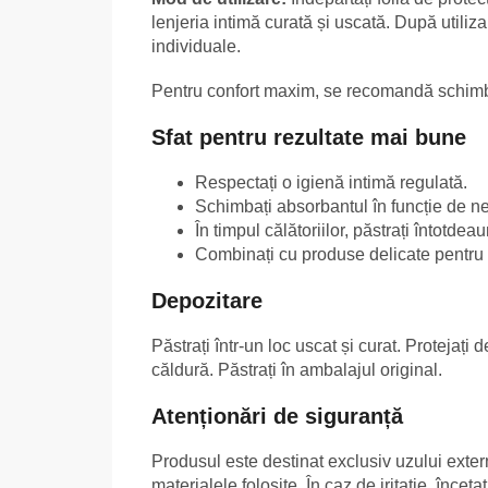
lenjeria intimă curată și uscată. După utiliza
individuale.
Pentru confort maxim, se recomandă schimba
Sfat pentru rezultate mai bune
Respectați o igienă intimă regulată.
Schimbați absorbantul în funcție de ne
În timpul călătoriilor, păstrați întotd
Combinați cu produse delicate pentru 
Depozitare
Păstrați într-un loc uscat și curat. Protejați
căldură. Păstrați în ambalajul original.
Atenționări de siguranță
Produsul este destinat exclusiv uzului extern.
materialele folosite. În caz de iritație, încet