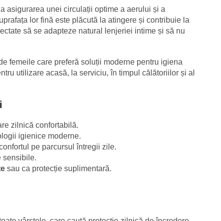
 asigurarea unei circulații optime a aerului și a
uprafața lor fină este plăcută la atingere și contribuie la
ectate să se adapteze natural lenjeriei intime și să nu
de femeile care preferă soluții moderne pentru igiena
ru utilizare acasă, la serviciu, în timpul călătoriilor și al
i
re zilnică confortabilă.
logii igienice moderne.
onfortul pe parcursul întregii zile.
 sensibile.
te
sau ca protecție suplimentară.
oate vârstele, care caută protecție zilnică de încredere.