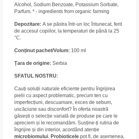
Alcohol, Sodium Benzoate, Potassium Sorbate,
Parfum. * - ingredients from organic farming
Depozitare:
A se păstra într-un loc întunecat, ferit
de accesul copiilor, la temperaturi de până la 25
°C.
Conținut pachet/Volum:
100 ml
Țara de origine:
Serbia
SFATUL NOSTRU:
Cauți soluții naturale eficiente pentru îngrijirea
pielii cu aspect problematic, precum ten cu
imperfecțiuni, descuamare, exces de sebum,
uscăciune sau disconfort? În oferta noastră
găsești o selecție variată de produse pe care le
apreciem și le recomandăm. Susține-ți rutina de
îngrijire și din interior, acordând atenție
microbiomului
.
Probioticele
pot fi, de asemenea,