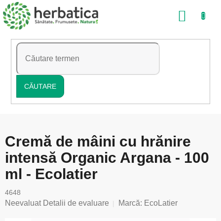
Treci
COŞ
la
conținut
DE
CUMP
CĂUTARE
Cremă de mâini cu hrănire
intensă Organic Argana - 100
ml - Ecolatier
4648
Evaluarea
Neevaluat
Detalii de evaluare
Marcă:
EcoLatier
medie