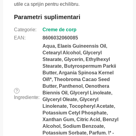
utile ca sprijin pentru echilibru.
Parametri suplimentari
Categorie
:
Creme de corp
EAN
:
8606032060085
Aqua, Elaeis Guineensis Oil,
Cetearyl Alcohol, Glyceryl
Stearate, Glycerin, Ethylhexyl
Stearate, Butyrospermum Parkii
Butter, Argania Spinosa Kernel
Oil\*, Theobroma Cacao Seed
Butter, Panthenol, Oenothera
?
Biennis Oil, Glyceryl Linoleate,
Ingrediente
:
Glyceryl Oleate, Glyceryl
Linolenate, Tocopheryl Acetate,
Potassium Cetyl Phosphate,
Xanthan Gum, Citric Acid, Benzyl
Alcohol, Sodium Benzoate,
Potassium Sorbate, Parfum. \* -