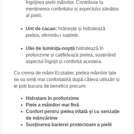
îngrijirea pielii mâinilor. Contribuie la
menținerea confortului și aspectului sănătos
al pielii.
Unt de cacao:
hrănește și hidratează
pielea, oferindu-i suplețe.
Ulei de luminița-nopții
hidratează în
profunzime și catifelează pielea, susținând
aspectul îngrijit și confortul acesteia.
Cu crema de mâini Ecolatier, pielea mâinilor tale
se va simți mai confortabilă după câteva utilizări și
te poți bucura de beneficii precum:
Hidratare în profunzime
Piele a mâinilor mai fină
Confort pentru pielea iritată și cu senzație
de mâncărime
Susținerea barierei protectoare a pielii