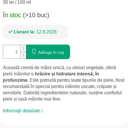
Evaluare
30 lei / 100 ml
preţ:
În stoc
(>10 buc)
Livrare la:
12.8.2026
Adăuga în coş
Această cremă de mâini unică, cu uleiuri vegetale, oferă
pielii mâinilor o
hrănire și hidratare intensă, în
profunzime.
Este potrivită pentru toate tipurile de piele, fiind
recomandată în special pentru mâinile uscate, crăpate și
sensibile. Datorită ingredientelor naturale, susține confortul
pielii și lasă mâinile mai fine.
Informaţii detaliate