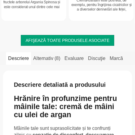
Crema-balsam este potrivită, de
fructele arborelui Argania Spinosa și
exemplu, pentru îngrijirea cicatricilor și
este considerat unul dintre cele mai
a diverselor denivelări ale feței,
prețioase uleiuri, fiind numit și aurul
inclusiv a urmelor post-acneice
marocan. Conține acizi...
apărute în adolescență, datorită...
AFIŞEAZĂ TOATE PRODUSELE ASOCIATE
Descriere
Alternativ (8)
Evaluare
Discuţie
Marcă
Descriere detaliată a produsului
Hrănire în profunzime pentru
mâinile tale: cremă de mâini
cu ulei de argan
Mâinile tale sunt suprasolicitate și te confrunți
zilnic cu
senzație de disconfort, descuamare