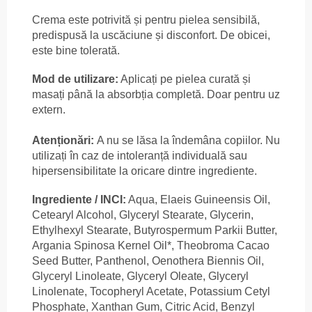
Crema este potrivită și pentru pielea sensibilă,
predispusă la uscăciune și disconfort. De obicei,
este bine tolerată.
Mod de utilizare:
Aplicați pe pielea curată și
masați până la absorbția completă. Doar pentru uz
extern.
Atenționări:
A nu se lăsa la îndemâna copiilor. Nu
utilizați în caz de intoleranță individuală sau
hipersensibilitate la oricare dintre ingrediente.
Ingrediente / INCI:
Aqua, Elaeis Guineensis Oil,
Cetearyl Alcohol, Glyceryl Stearate, Glycerin,
Ethylhexyl Stearate, Butyrospermum Parkii Butter,
Argania Spinosa Kernel Oil*, Theobroma Cacao
Seed Butter, Panthenol, Oenothera Biennis Oil,
Glyceryl Linoleate, Glyceryl Oleate, Glyceryl
Linolenate, Tocopheryl Acetate, Potassium Cetyl
Phosphate, Xanthan Gum, Citric Acid, Benzyl