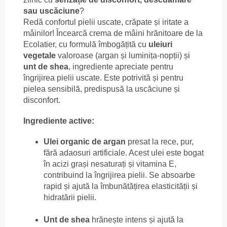
sau uscăciune
?
Redă confortul pielii uscate, crăpate și iritate a
mâinilor! Încearcă crema de mâini hrănitoare de la
Ecolatier, cu formulă îmbogățită cu
uleiuri
vegetale
valoroase (argan și luminița-nopții) și
unt de shea
, ingrediente apreciate pentru
îngrijirea pielii uscate. Este potrivită și pentru
pielea sensibilă, predispusă la uscăciune și
disconfort.
Ingrediente active:
Ulei organic de argan
presat la rece, pur,
fără adaosuri artificiale. Acest ulei este bogat
în acizi grași nesaturați și vitamina E,
contribuind la îngrijirea pielii. Se absoarbe
rapid și ajută la îmbunătățirea elasticității și
hidratării pielii.
Unt de shea
hrănește intens și ajută la