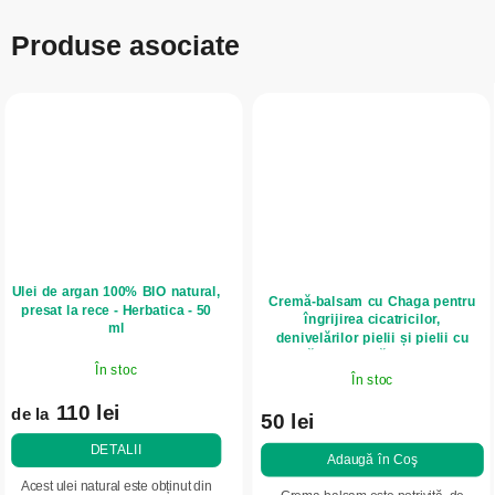
Produse asociate
Ulei de argan 100% BIO natural,
Cremă-balsam cu Chaga pentru
presat la rece - Herbatica - 50
îngrijirea cicatricilor,
ml
denivelărilor pielii și pielii cu
tendință psoriazică - Elixir - 75 ml
În stoc
În stoc
110 lei
de la
50 lei
DETALII
Adaugă în Coş
Acest ulei natural este obținut din