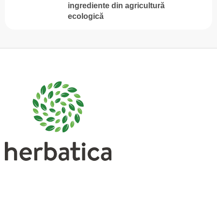
ingrediente din agricultură
ecologică
S
u
b
s
o
l