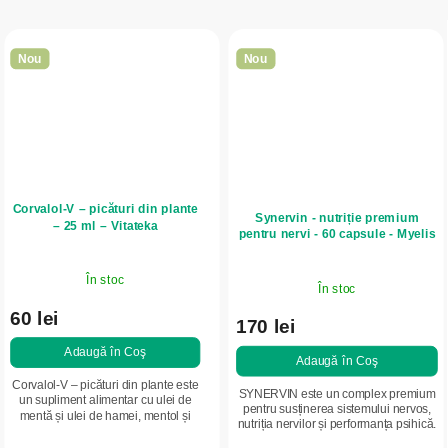
Nou
Nou
Corvalol-V – picături din plante
Synervin - nutriție premium
– 25 ml – Vitateka
pentru nervi - 60 capsule - Myelis
În stoc
În stoc
60 lei
170 lei
Adaugă în Coş
Adaugă în Coş
Corvalol-V – picături din plante este
SYNERVIN este un complex premium
un supliment alimentar cu ulei de
pentru susținerea sistemului nervos,
mentă și ulei de hamei, mentol și
nutriția nervilor și performanța psihică.
esteri ai acidului izovaleric. Este
Conține palmitoiletanolamidă (PEA),
recomandat ca sprijin în caz de...