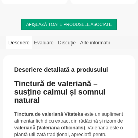
acid alfa-lipoic, uridină,...
AFIŞEAZĂ TOATE PRODUSELE ASOCIATE
Descriere
Evaluare
Discuţie
Alte informații
Descriere detaliată a produsului
Tinctură de valeriană –
susține calmul și somnul
natural
Tinctura de valeriană Vitateka
este un supliment
alimentar lichid cu extract din rădăcină și rizom de
valeriană (Valeriana officinalis)
. Valeriana este o
plantă utilizată tradițional, apreciată pentru