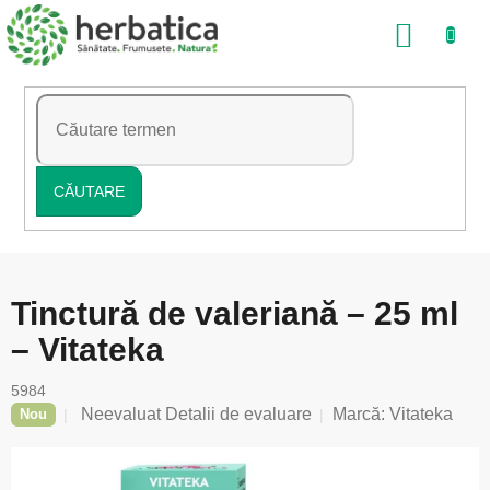
Treci
COŞ
la
conținut
DE
CUMP
CĂUTARE
Tinctură de valeriană – 25 ml
– Vitateka
5984
Evaluarea
Neevaluat
Detalii de evaluare
Marcă:
Vitateka
Nou
medie
a
produsului