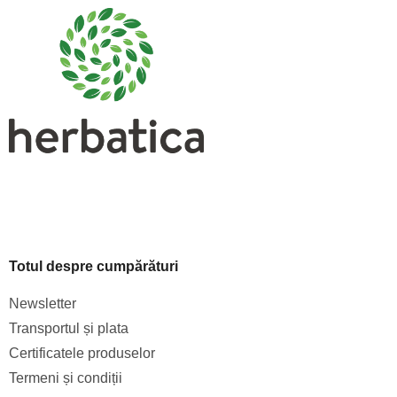
b
s
o
l
Totul despre cumpărături
Newsletter
Transportul și plata
Certificatele produselor
Termeni și condiții