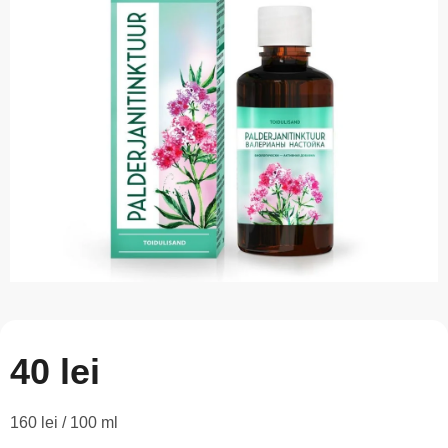
este
0,0
din
5
stele.
40 lei
Evaluare
160 lei / 100 ml
preţ: