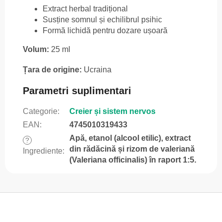
Extract herbal tradițional
Susține somnul și echilibrul psihic
Formă lichidă pentru dozare ușoară
Volum:
25 ml
Țara de origine:
Ucraina
Parametri suplimentari
Categorie
:
Creier și sistem nervos
EAN
:
4745010319433
Apă, etanol (alcool etilic), extract
?
din rădăcină și rizom de valeriană
Ingrediente
:
(Valeriana officinalis) în raport 1:5.
S
u