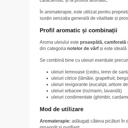
caracteristic și la profilul aromatic.
În aromaterapie, este utilizat pentru propriet
susțin senzația generală de vitalitate și pro
Profil aromatic și combinații
Aroma uleiului este
proaspătă, camforată 
din categoria
notelor de vârf
și este ideală 
Se combină bine cu uleiuri esențiale precu
uleiuri lemnoase (cedru, lemn de sant
uleiuri citrice (lămâie, grapefruit, ber
uleiuri revigorante (eucalipt, arbore de
uleiuri erbacee (rozmarin, lavandă)
uleiuri condimentate (ghimbir, carda
Mod de utilizare
Aromaterapie:
adăugați câteva picături în 
proaspăt și purifiant.