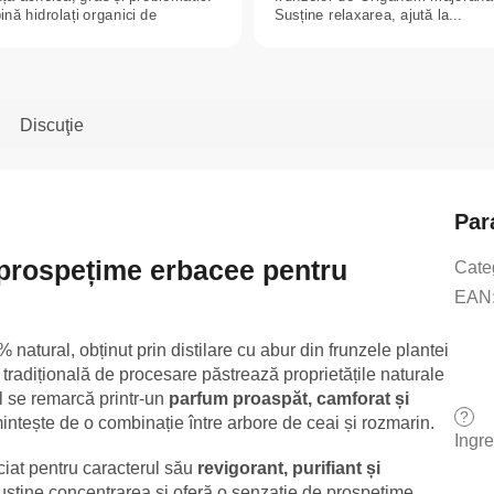
nă hidrolați organici de
Susține relaxarea, ajută la...
dă...
Discuţie
Par
– prospețime erbacee pentru
Cate
EAN
 natural, obținut prin distilare cu abur din frunzele plantei
tradițională de procesare păstrează proprietățile naturale
ul se remarcă printr-un
parfum proaspăt, camforat și
?
mintește de o combinație între arbore de ceai și rozmarin.
Ingr
ciat pentru caracterul său
revigorant, purifiant și
susține concentrarea și oferă o senzație de prospețime.