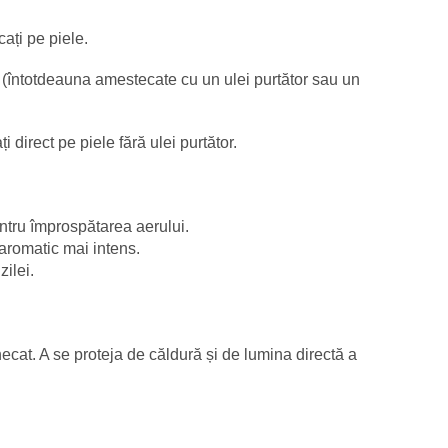
cați pe piele.
 (întotdeauna amestecate cu un ulei purtător sau un
ți direct pe piele fără ulei purtător.
pentru împrospătarea aerului.
aromatic mai intens.
zilei.
unecat. A se proteja de căldură și de lumina directă a