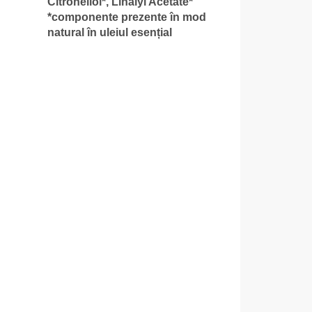
Citronellol*, Linalyl Acetate*
*componente prezente în mod
natural în uleiul esențial