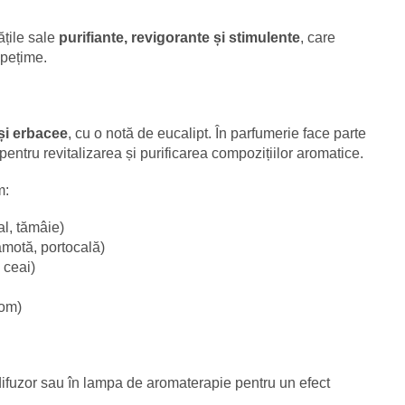
ățile sale
purifiante, revigorante și stimulente
, care
spețime.
și erbacee
, cu o notă de eucalipt. În parfumerie face parte
pentru revitalizarea și purificarea compozițiilor aromatice.
m:
al, tămâie)
gamotă, portocală)
 ceai)
mom)
difuzor sau în lampa de aromaterapie pentru un efect