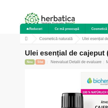
Treci
la
conținut
🔥Reduceri
Ce mă preocupă
Cosmetică 
Cosmetică naturală
Ulei esențial 
Acasă
Ulei esențial de cajeput
Evaluarea
Neevaluat
Detalii de evaluare
Nou
Sfat
medie
a
produsului
este
0,0
din
5
stele.