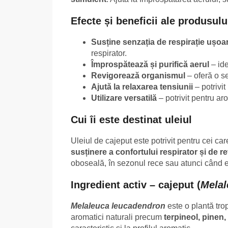
Efecte și beneficii ale produsulu
Susține senzația de respirație ușoa
respirator.
Împrospătează și purifică aerul
– ide
Revigorează organismul
– oferă o se
Ajută la relaxarea tensiunii
– potrivi
Utilizare versatilă
– potrivit pentru ar
Cui îi este destinat uleiul
Uleiul de cajeput este potrivit pentru cei ca
susținere a confortului respirator și de 
oboseală, în sezonul rece sau atunci când 
Ingredient activ – cajeput (
Melal
Melaleuca leucadendron
este o plantă tro
aromatici naturali precum
terpineol, pinen,