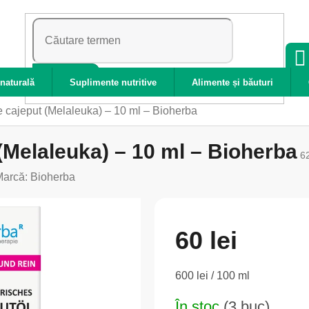
CĂUTARE
naturală
Suplimente nutritive
Alimente și băuturi
de cajeput (Melaleuka) – 10 ml – Bioherba
 (Melaleuka) – 10 ml – Bioherba
6
Marcă:
Bioherba
60 lei
Evaluare
600 lei / 100 ml
preţ:
În stoc
(3 buc)