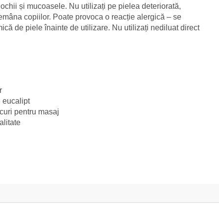
ochii și mucoasele. Nu utilizați pe pielea deteriorată,
emâna copiilor. Poate provoca o reacție alergică – se
 de piele înainte de utilizare. Nu utilizați nediluat direct
r
 eucalipt
ecuri pentru masaj
alitate