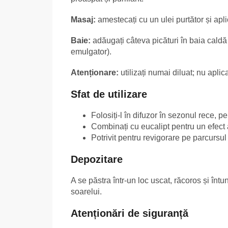
Masaj:
amestecați cu un ulei purtător și apli
Baie:
adăugați câteva picături în baia caldă
emulgator).
Atenționare:
utilizați numai diluat; nu aplica
Sfat de utilizare
Folosiți-l în difuzor în sezonul rece, 
Combinați cu eucalipt pentru un efect 
Potrivit pentru revigorare pe parcursul 
Depozitare
A se păstra într-un loc uscat, răcoros și înt
soarelui.
Atenționări de siguranță