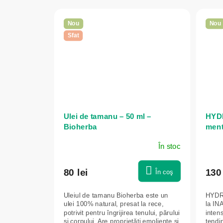
Nou
Nou
Sfat
Ulei de tamanu – 50 ml –
HYDR
Bioherba
mentă
ten 
În stoc
- IN
80 lei
130 
În coş
Uleiul de tamanu Bioherba este un
HYDR
ulei 100% natural, presat la rece,
la INA
potrivit pentru îngrijirea tenului, părului
inten
și corpului. Are proprietăți emoliente și
tendi