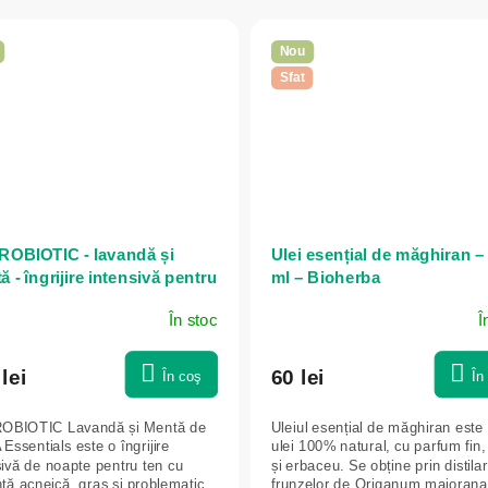
Nou
Sfat
OBIOTIC - lavandă și
Ulei esențial de măghiran –
 - îngrijire intensivă pentru
ml – Bioherba
cu tendință acneică - 150 ml
În stoc
Î
A Essentials
lei
60 lei
În coş
În
OBIOTIC Lavandă și Mentă de
Uleiul esențial de măghiran este
 Essentials este o îngrijire
ulei 100% natural, cu parfum fin,
sivă de noapte pentru ten cu
și erbaceu. Se obține prin distila
nță acneică, gras și problematic.
frunzelor de Origanum majorana