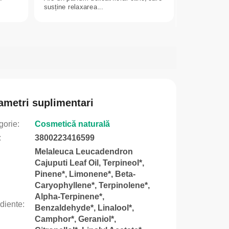
susține relaxarea...
ametri suplimentari
gorie
:
Cosmetică naturală
:
3800223416599
Melaleuca Leucadendron
Cajuputi Leaf Oil, Terpineol*,
Pinene*, Limonene*, Beta-
Caryophyllene*, Terpinolene*,
Alpha-Terpinene*,
ediente
:
Benzaldehyde*, Linalool*,
Camphor*, Geraniol*,