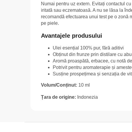
Numai pentru uz extern. Evitați contactul cu 
iritată sau eczematoasă. A nu se lăsa la înd
recomandă efectuarea unui test pe o zonă mică
pe piele.
Avantajele produsului
Ulei esențial 100% pur, fără aditivi
Obținut din frunze prin distilare cu abu
Aromă proaspătă, erbacee, cu notă de
Potrivit pentru aromaterapie și amest
Susține prospețimea și senzația de vit
Volum/Conținut:
10 ml
Țara de origine:
Indonezia
S