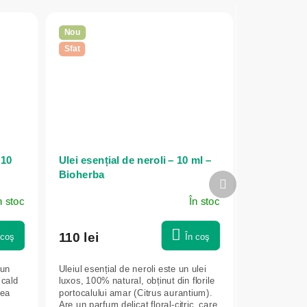
Nou
Sfat
 10
Ulei esențial de neroli – 10 ml –
Bioherba
Produsul
următor
n stoc
În stoc
110 lei
 coş
În coş
 un
Uleiul esențial de neroli este un ulei
 cald
luxos, 100% natural, obținut din florile
rea
portocalului amar (Citrus aurantium).
.
Are un parfum delicat floral-citric, care