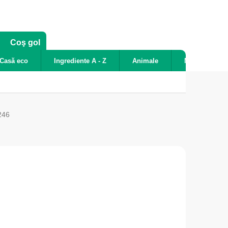
COŞ
Coş gol
DE
Casă eco
Ingrediente A - Z
Animale
Noutăți
CUMPĂRĂTURI
246