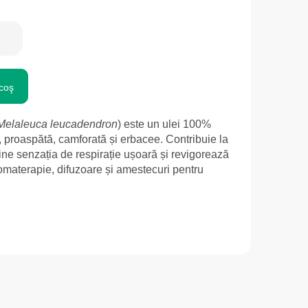
coş
Melaleuca leucadendron
) este un ulei 100%
, proaspătă, camforată și erbacee. Contribuie la
ine senzația de respirație ușoară și revigorează
omaterapie, difuzoare și amestecuri pentru