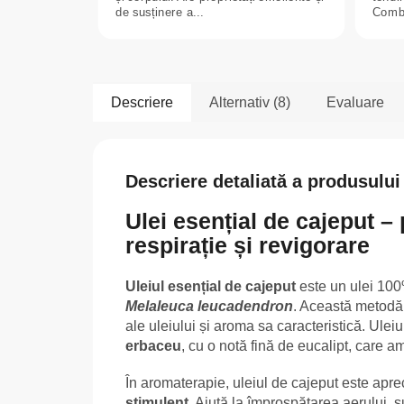
de susținere a...
Combi
lavan
Descriere
Alternativ (8)
Evaluare
Descriere detaliată a produsului
Ulei esențial de cajeput 
respirație și revigorare
Uleiul esențial de cajeput
este un ulei 100%
Melaleuca leucadendron
. Această metodă 
ale uleiului și aroma sa caracteristică. Ulei
erbaceu
, cu o notă fină de eucalipt, care a
În aromaterapie, uleiul de cajeput este apre
stimulent
. Ajută la împrospătarea aerului, 