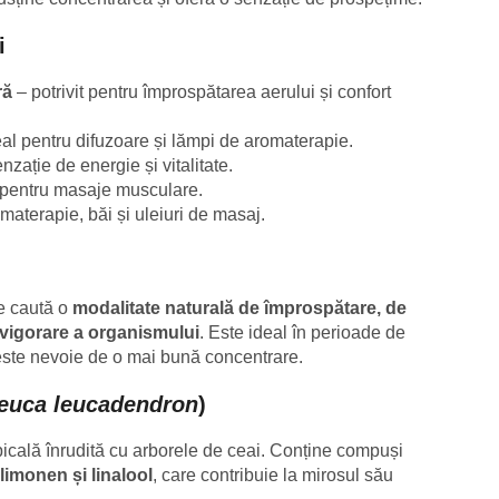
i
ră
– potrivit pentru împrospătarea aerului și confort
al pentru difuzoare și lămpi de aromaterapie.
nzație de energie și vitalitate.
t pentru masaje musculare.
omaterapie, băi și uleiuri de masaj.
re caută o
modalitate naturală de împrospătare, de
revigorare a organismului
. Este ideal în perioade de
este nevoie de o mai bună concentrare.
euca leucadendron
)
picală înrudită cu arborele de ceai. Conține compuși
 limonen și linalool
, care contribuie la mirosul său