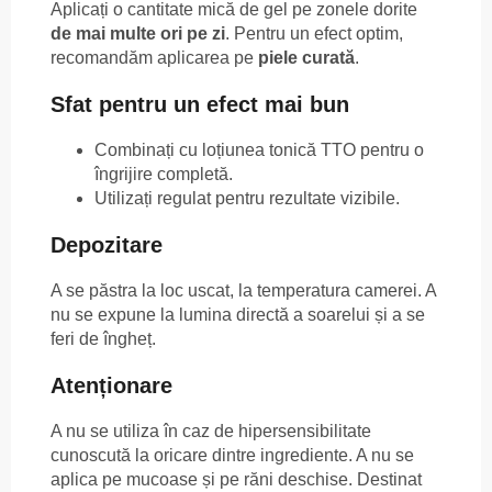
Aplicați o cantitate mică de gel pe zonele dorite
de mai multe ori pe zi
. Pentru un efect optim,
recomandăm aplicarea pe
piele curată
.
Sfat pentru un efect mai bun
Combinați cu loțiunea tonică TTO pentru o
îngrijire completă.
Utilizați regulat pentru rezultate vizibile.
Depozitare
A se păstra la loc uscat, la temperatura camerei. A
nu se expune la lumina directă a soarelui și a se
feri de îngheț.
Atenționare
A nu se utiliza în caz de hipersensibilitate
cunoscută la oricare dintre ingrediente. A nu se
aplica pe mucoase și pe răni deschise. Destinat