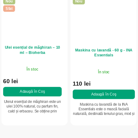
Nou
Nou
Sfat
Ulei esențial de măghiran – 10
Maskina cu lavandă - 60 g - INA
ml – Bioherba
Essentials
În stoc
În stoc
60 lei
110 lei
Adaugă în Coş
Adaugă în Coş
Uleiul esențial de măghiran este un
Maskina cu lavandă de la INA
ulei 100% natural, cu parfum fin,
Essentials este o mască facială
cald și erbaceu. Se obține prin
naturală, destinată tenului gras, mixt și
distilarea frunzelor de Origanum
cu imperfecțiuni. Conține lavandă,
majorana. Susține relaxarea, ajută
ghassoul, caolin, struguri roșii și...
la...