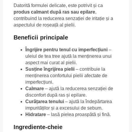
Datorită formulei delicate, este potrivit și ca
produs calmant după ras sau epilare
,
contribuind la reducerea senzației de iritație și a
aspectului de roșeață al pielii.
Beneficii principale
Îngrijire pentru tenul cu imperfecțiuni
–
uleiul de tea tree ajută la menținerea unui
aspect mai curat al pielii.
Susține îngrijirea pielii
– contribuie la
menținerea confortului pielii afectate de
imperfecțiuni.
Calmare
– ajută la reducerea senzației de
disconfort după ras și epilare.
Curățarea tenului
– ajută la îndepărtarea
impurităților și a excesului de sebum.
Hidratare
– lasă pielea proaspătă și fină.
Ingrediente-cheie