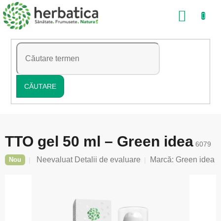
Treci
COŞ
la
conținut
DE
CUMP
CĂUTARE
TTO gel 50 ml – Green idea
6079
Evaluarea
Neevaluat
Detalii de evaluare
Marcă:
Green idea
Nou
medie
a
produsului
este
0,0