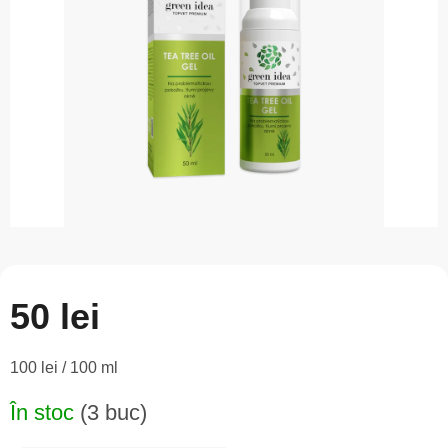
din
5
stele.
50 lei
Evaluare
100 lei / 100 ml
preţ:
În stoc
(3 buc)