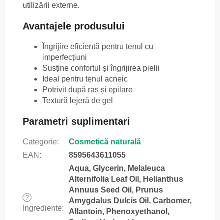
utilizării externe.
Avantajele produsului
Îngrijire eficientă pentru tenul cu
imperfecțiuni
Susține confortul și îngrijirea pielii
Ideal pentru tenul acneic
Potrivit după ras și epilare
Textură lejeră de gel
Parametri suplimentari
Categorie
:
Cosmetică naturală
EAN
:
8595643611055
Aqua, Glycerin, Melaleuca
Alternifolia Leaf Oil, Helianthus
Annuus Seed Oil, Prunus
?
Amygdalus Dulcis Oil, Carbomer,
Ingrediente
:
Allantoin, Phenoxyethanol,