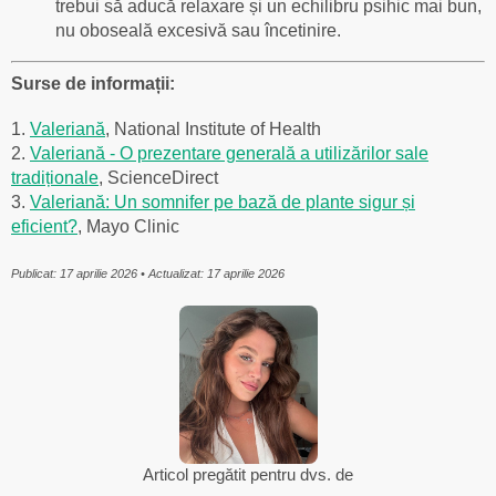
trebui să aducă relaxare și un echilibru psihic mai bun,
nu oboseală excesivă sau încetinire.
Surse de informații:
1.
Valeriană
, National Institute of Health
2.
Valeriană - O prezentare generală a utilizărilor sale
tradiționale
, ScienceDirect
3.
Valeriană: Un somnifer pe bază de plante sigur și
eficient?
, Mayo Clinic
Publicat: 17 aprilie 2026 • Actualizat: 17 aprilie 2026
Articol pregătit pentru dvs. de