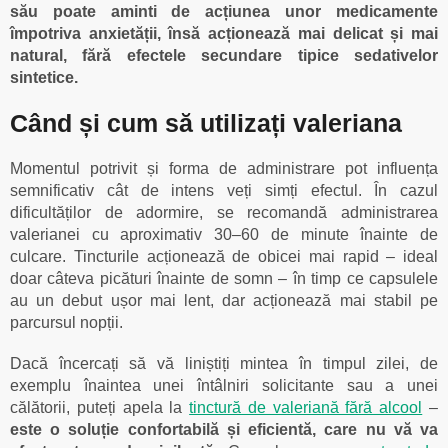
său poate aminti de acțiunea unor medicamente
împotriva anxietății, însă acționează mai delicat și mai
natural, fără efectele secundare tipice sedativelor
sintetice.
Când și cum să utilizați valeriana
Momentul potrivit și forma de administrare pot influența
semnificativ cât de intens veți simți efectul. În cazul
dificultăților de adormire, se recomandă administrarea
valerianei cu aproximativ 30–60 de minute înainte de
culcare. Tincturile acționează de obicei mai rapid – ideal
doar câteva picături înainte de somn – în timp ce capsulele
au un debut ușor mai lent, dar acționează mai stabil pe
parcursul nopții.
Dacă încercați să vă liniștiți mintea în timpul zilei, de
exemplu înaintea unei întâlniri solicitante sau a unei
călătorii, puteți apela la
tinctură de valeriană fără alcool
–
este o soluție confortabilă și eficientă, care nu vă va