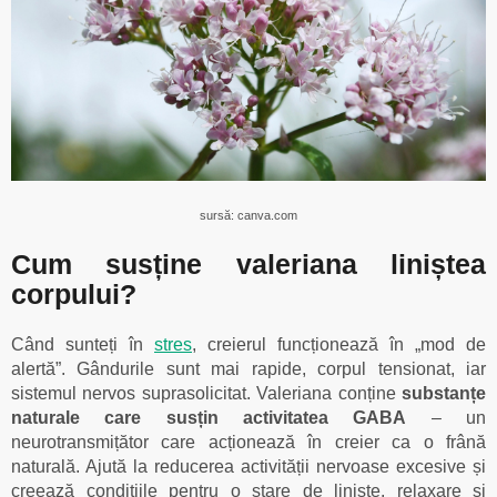
sursă: canva.com
Cum susține valeriana liniștea
corpului?
Când sunteți în
stres
, creierul funcționează în „mod de
alertă”. Gândurile sunt mai rapide, corpul tensionat, iar
sistemul nervos suprasolicitat. Valeriana conține
substanțe
naturale care susțin activitatea GABA
– un
neurotransmițător care acționează în creier ca o frână
naturală. Ajută la reducerea activității nervoase excesive și
creează condițiile pentru o stare de liniște, relaxare și