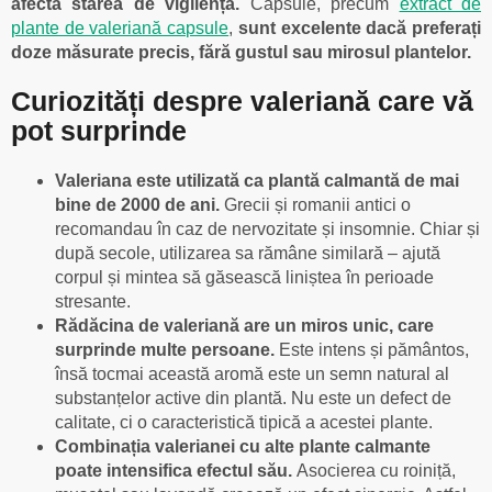
afecta starea de vigilență.
Capsule, precum
extract de
plante de valeriană capsule
,
sunt excelente dacă preferați
doze măsurate precis, fără gustul sau mirosul plantelor.
Curiozități despre valeriană care vă
pot surprinde
Valeriana este utilizată ca plantă calmantă de mai
bine de 2000 de ani.
Grecii și romanii antici o
recomandau în caz de nervozitate și insomnie. Chiar și
după secole, utilizarea sa rămâne similară – ajută
corpul și mintea să găsească liniștea în perioade
stresante.
Rădăcina de valeriană are un miros unic, care
surprinde multe persoane.
Este intens și pământos,
însă tocmai această aromă este un semn natural al
substanțelor active din plantă. Nu este un defect de
calitate, ci o caracteristică tipică a acestei plante.
Combinația valerianei cu alte plante calmante
poate intensifica efectul său.
Asocierea cu roiniță,