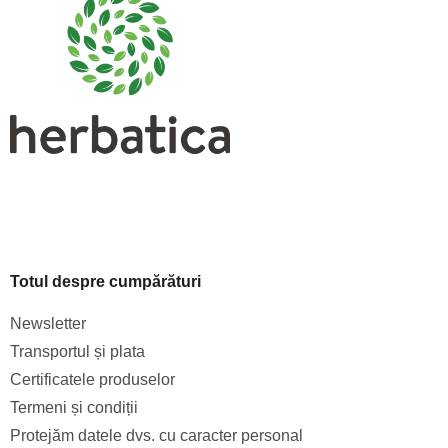
s
o
l
Totul despre cumpărături
Newsletter
Transportul și plata
Certificatele produselor
Termeni și condiții
Protejăm datele dvs. cu caracter personal