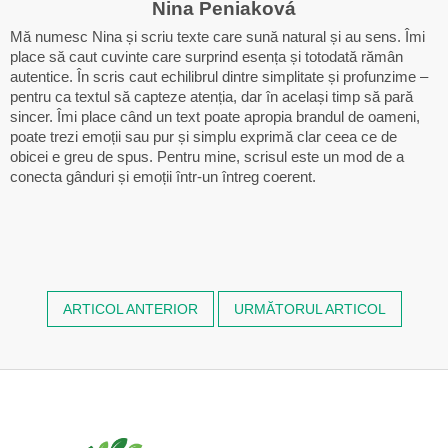
Nina Peniaková
Mă numesc Nina și scriu texte care sună natural și au sens. Îmi
place să caut cuvinte care surprind esența și totodată rămân
autentice. În scris caut echilibrul dintre simplitate și profunzime –
pentru ca textul să capteze atenția, dar în același timp să pară
sincer. Îmi place când un text poate apropia brandul de oameni,
poate trezi emoții sau pur și simplu exprimă clar ceea ce de
obicei e greu de spus. Pentru mine, scrisul este un mod de a
conecta gânduri și emoții într-un întreg coerent.
ARTICOL ANTERIOR
URMĂTORUL ARTICOL
S
u
b