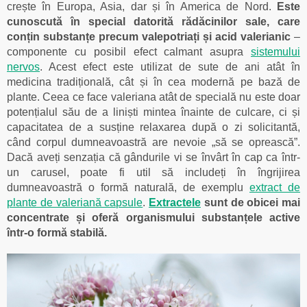
crește în Europa, Asia, dar și în America de Nord.
Este
cunoscută în special datorită rădăcinilor sale, care
conțin substanțe precum valepotriați și acid valerianic
–
componente cu posibil efect calmant asupra
sistemului
nervos
. Acest efect este utilizat de sute de ani atât în
medicina tradițională, cât și în cea modernă pe bază de
plante. Ceea ce face valeriana atât de specială nu este doar
potențialul său de a liniști mintea înainte de culcare, ci și
capacitatea de a susține relaxarea după o zi solicitantă,
când corpul dumneavoastră are nevoie „să se oprească”.
Dacă aveți senzația că gândurile vi se învârt în cap ca într-
un carusel, poate fi util să includeți în îngrijirea
dumneavoastră o formă naturală, de exemplu
extract de
plante de valeriană capsule
.
Extractele
sunt de obicei mai
concentrate și oferă organismului substanțele active
într-o formă stabilă.