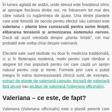
În lumea agitată de astăzi, unde stresul este însoțitorul zilnic
al aproape fiecăruia dintre noi, ne întoarcem tot mai des
către natură cu rugămintea de ajutor. Una dintre plantele
care este folosită de secole pentru efectul său calmant este
valeriana – planta bine cunoscută pentru somn liniștit,
eliberarea tensiunii și armonizarea sistemului nervos.
Dacă ați auzit vreodată despre „planta liniștii”, cel mai
probabil este vorba chiar despre valeriană.
Efectele sale sunt studiate nu doar în medicina tradițională,
ci și în fitoterapia modernă, motiv pentru care rămâne o
alegere tot mai populară pentru cei care caută un sprijin
natural pentru corp și minte. Formele prin care o puteți
integra în rutina dumneavoastră zilnică sunt, de exemplu,
extract de plante de valeriană capsule
,
tinctură de valeriană
fără alcool
sau
picături de valeriană (Valeriana officinalis)
.
Valeriana – ce este, de fapt?
Valeriana (Valeriana officinalis) este o plantă perenă care