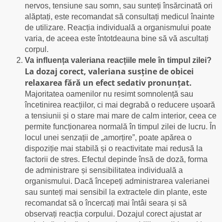
nervos, tensiune sau somn, sau sunteți însărcinată ori
alăptați, este recomandat să consultați medicul înainte
de utilizare. Reacția individuală a organismului poate
varia, de aceea este întotdeauna bine să vă ascultați
corpul.
Va influența valeriana reacțiile mele în timpul zilei?
La dozaj corect, valeriana susține de obicei
relaxarea fără un efect sedativ pronunțat.
Majoritatea oamenilor nu resimt somnolență sau
încetinirea reacțiilor, ci mai degrabă o reducere ușoară
a tensiunii și o stare mai mare de calm interior, ceea ce
permite funcționarea normală în timpul zilei de lucru. În
locul unei senzații de „amorțire”, poate apărea o
dispoziție mai stabilă și o reactivitate mai redusă la
factorii de stres. Efectul depinde însă de doză, forma
de administrare și sensibilitatea individuală a
organismului. Dacă începeți administrarea valerianei
sau sunteți mai sensibil la extractele din plante, este
recomandat să o încercați mai întâi seara și să
observați reacția corpului. Dozajul corect ajustat ar