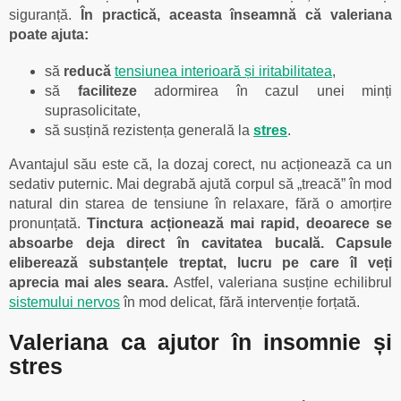
siguranță.
În practică, aceasta înseamnă că valeriana
poate ajuta:
să
reducă
tensiunea interioară și iritabilitatea
,
să
faciliteze
adormirea în cazul unei minți
suprasolicitate,
să susțină rezistența generală la
stres
.
Avantajul său este că, la dozaj corect, nu acționează ca un
sedativ puternic. Mai degrabă ajută corpul să „treacă” în mod
natural din starea de tensiune în relaxare, fără o amorțire
pronunțată.
Tinctura acționează mai rapid, deoarece se
absoarbe deja direct în cavitatea bucală. Capsule
eliberează substanțele treptat, lucru pe care îl veți
aprecia mai ales seara.
Astfel, valeriana susține echilibrul
sistemului nervos
în mod delicat, fără intervenție forțată.
Valeriana ca ajutor în insomnie și
stres