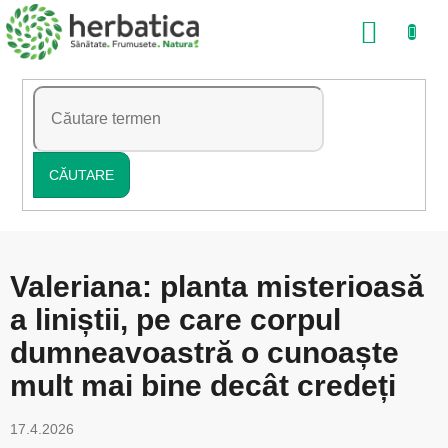
Treci
COŞ
la
conținut
DE
CUMP
CĂUTARE
Valeriana: planta misterioasă
a liniștii, pe care corpul
dumneavoastră o cunoaște
mult mai bine decât credeți
17.4.2026