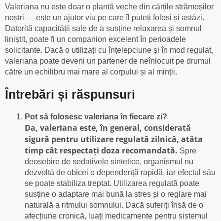
Valeriana nu este doar o plantă veche din cărțile strămoșilor
noștri — este un ajutor viu pe care îl puteți folosi și astăzi.
Datorită capacității sale de a susține relaxarea și somnul
liniștit, poate fi un companion excelent în perioadele
solicitante. Dacă o utilizați cu înțelepciune și în mod regulat,
valeriana poate deveni un partener de neînlocuit pe drumul
către un echilibru mai mare al corpului și al minții.
Întrebări și răspunsuri
Pot să folosesc valeriana în fiecare zi?
Da, valeriana este, în general, considerată
sigură pentru utilizare regulată zilnică, atâta
timp cât respectați doza recomandată.
Spre
deosebire de sedativele sintetice, organismul nu
dezvoltă de obicei o dependență rapidă, iar efectul său
se poate stabiliza treptat. Utilizarea regulată poate
susține o adaptare mai bună la stres și o reglare mai
naturală a ritmului somnului. Dacă suferiți însă de o
afecțiune cronică, luați medicamente pentru sistemul