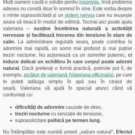
Mulți oameni caută o soluție pentru
insomnie
, însă problema
adesea nu constă doar în somnul în sine. Este vorba despre
o minte suprasolicitată și un
sistem nervos
care nu reușește
seara să treacă în modul de odihnă. Tocmai aici poate ajuta
valeriana –
susține încetinirea naturală a activității
nervoase și facilitează trecerea din tensiune în stare de
calm.
La administrare regulată seara, poate contribui la
adormire mai rapidă, un somn mai profund și mai puține
treziri nocturne. Nu acționează ca un somnifer puternic,
ci
induce delicat un echilibru în care corpul poate adormi
natural.
Dacă preferați o formă practică, potrivite pot fi, de
exemplu,
picături de valeriană (Valeriana officinalis)
, pe care
le puteți adăuga simplu în apă sau în ceaiul de
seară.
Valeriana vă ajută în special atunci când vă
confruntați cu:
dificultăți de adormire
cauzate de stres,
treziri nocturne
cu senzație de tensiune,
suprasolicitare
psihică pe termen lung
.
Nu întâmplător este numită uneori „valium natural”.
Efectul