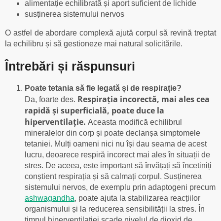
alimentație echilibrată și aport suficient de lichide
susținerea sistemului nervos
O astfel de abordare complexă ajută corpul să revină treptat
la echilibru și să gestioneze mai natural solicitările.
Întrebări și răspunsuri
Poate tetania să fie legată și de respirație?
Respirația incorectă, mai ales cea
Da, foarte des.
rapidă și superficială, poate duce la
hiperventilație.
Aceasta modifică echilibrul
mineralelor din corp și poate declanșa simptomele
tetaniei. Mulți oameni nici nu își dau seama de acest
lucru, deoarece respiră incorect mai ales în situații de
stres. De aceea, este important să învățați să încetiniți
conștient respirația și să calmați corpul. Susținerea
sistemului nervos, de exemplu prin adaptogeni precum
ashwagandha
, poate ajuta la stabilizarea reacțiilor
organismului și la reducerea sensibilității la stres. În
timpul hiperventilației scade nivelul de dioxid de