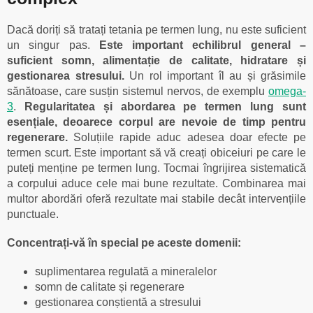
Dacă doriți să tratați tetania pe termen lung, nu este suficient
un singur pas.
Este important echilibrul general –
suficient somn, alimentație de calitate, hidratare și
gestionarea stresului.
Un rol important îl au și grăsimile
sănătoase, care susțin sistemul nervos, de exemplu
omega-
3
.
Regularitatea și abordarea pe termen lung sunt
esențiale, deoarece corpul are nevoie de timp pentru
regenerare.
Soluțiile rapide aduc adesea doar efecte pe
termen scurt. Este important să vă creați obiceiuri pe care le
puteți menține pe termen lung. Tocmai îngrijirea sistematică
a corpului aduce cele mai bune rezultate. Combinarea mai
multor abordări oferă rezultate mai stabile decât intervențiile
punctuale.
Concentrați-vă în special pe aceste domenii:
suplimentarea regulată a mineralelor
somn de calitate și regenerare
gestionarea conștientă a stresului