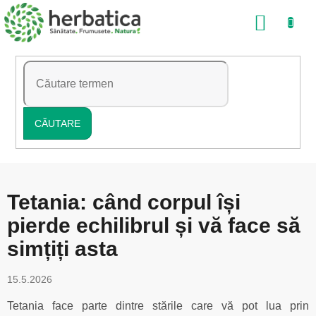
Treci
COŞ
la
conținut
DE
CUMP
CĂUTARE
Tetania: când corpul își
pierde echilibrul și vă face să
simțiți asta
15.5.2026
Tetania face parte dintre stările care vă pot lua prin