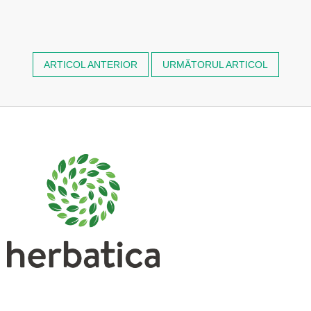
ARTICOL ANTERIOR
URMĂTORUL ARTICOL
S
u
b
s
o
l