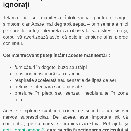
ignorați
Tetania nu se manifestă întotdeauna printr-un singur
simptom clar. Apare mai degrabă treptat – prin semnale mici
pe care le puteți interpreta ca oboseală sau stres. Totuși,
corpul vă avertizează astfel că este în tensiune și își pierde
echilibrul.
Cel mai frecvent puteți întâlni aceste manifestări:
furnicături în degete, buze sau tălpi
tensiune musculară sau crampe
respirație accelerată sau senzație de lipsă de aer
neliniște interioară sau anxietate
presiune în piept sau senzații neobișnuite în zona
inimii
Aceste simptome sunt interconectate și indică un sistem
nervos suprasolicitat. De aceea, este important să vă
concentrați pe calmarea și hrănirea acestuia. Pot ajuta și
acizii grași omega-3
,
care susțin funcționarea creierului și