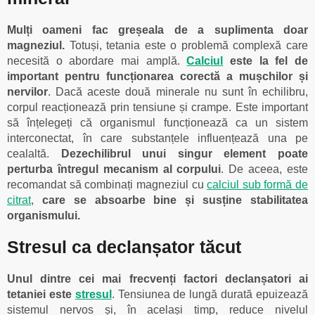
Mulți oameni fac greșeala de a suplimenta doar
magneziul.
Totuși, tetania este o problemă complexă care
necesită o abordare mai amplă.
Calciul
este la fel de
important pentru funcționarea corectă a mușchilor și
nervilor
. Dacă aceste două minerale nu sunt în echilibru,
corpul reacționează prin tensiune și crampe. Este important
să înțelegeți că organismul funcționează ca un sistem
interconectat, în care substanțele influențează una pe
cealaltă.
Dezechilibrul unui singur element poate
perturba întregul mecanism al corpului
. De aceea, este
recomandat să combinați magneziul cu
calciul sub formă de
citrat
,
care se absoarbe bine și susține stabilitatea
organismului.
Stresul ca declanșator tăcut
Unul dintre cei mai frecvenți factori declanșatori ai
tetaniei este
stresul
. Tensiunea de lungă durată epuizează
sistemul nervos și, în același timp, reduce nivelul