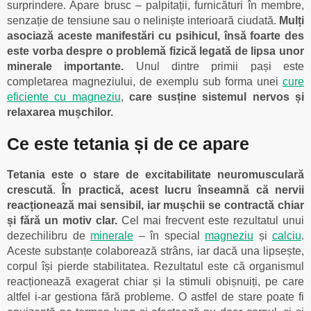
surprindere. Apare brusc – palpitații, furnicături în membre,
senzație de tensiune sau o neliniște interioară ciudată.
Mulți
asociază aceste manifestări cu psihicul, însă foarte des
este vorba despre o problemă fizică legată de lipsa unor
minerale importante.
Unul dintre primii pași este
completarea magneziului, de exemplu sub forma unei
cure
eficiente cu magneziu
,
care susține sistemul nervos și
relaxarea mușchilor.
Ce este tetania și de ce apare
Tetania este o stare de excitabilitate neuromusculară
crescută
.
În practică, acest lucru înseamnă că nervii
reacționează mai sensibil, iar mușchii se contractă chiar
și fără un motiv clar.
Cel mai frecvent este rezultatul unui
dezechilibru de
minerale
– în special
magneziu
și
calciu
.
Aceste substanțe colaborează strâns, iar dacă una lipsește,
corpul își pierde stabilitatea. Rezultatul este că organismul
reacționează exagerat chiar și la stimuli obișnuiți, pe care
altfel i-ar gestiona fără probleme. O astfel de stare poate fi