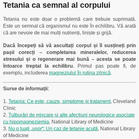
Tetania ca semnal al corpului
Tetania nu este doar o problemă care trebuie suprimată.
Este un semnal că organismul nu este în echilibru. Vă arată
că are nevoie de mai mulți nutrienți, liniște și grijă.
Dacă începeți să vă ascultați corpul și îl susțineți prin
pașii corecți – completarea mineralelor, reducerea
stresului și o regenerare mai bună – acesta se poate
întoarce treptat la echilibru.
Primul pas poate fi, de
exemplu, includerea
magneziului în rutina zilnică
.
Surse de informații:
1.
Tetania: Ce este, cauze, simptome și tratament
, Cleveland
Clinic
2.
Tulburări de mișcare și alte afecțiuni neurologice asociate
cu hipomagneziemia
, National Library of Medicine
3.
Nu o luați „ușor“: Un caz de tetanie acută
, National Library
of Medicine