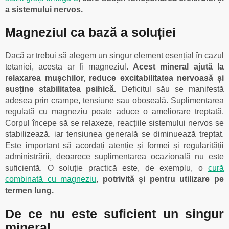
a sistemului nervos.
Magneziul ca bază a soluției
Dacă ar trebui să alegem un singur element esențial în cazul
tetaniei, acesta ar fi magneziul.
Acest mineral ajută la
relaxarea mușchilor, reduce excitabilitatea nervoasă și
susține stabilitatea psihică.
Deficitul său se manifestă
adesea prin crampe, tensiune sau oboseală. Suplimentarea
regulată cu magneziu poate aduce o ameliorare treptată.
Corpul începe să se relaxeze, reacțiile sistemului nervos se
stabilizează, iar tensiunea generală se diminuează treptat.
Este important să acordați atenție și formei și regularității
administrării, deoarece suplimentarea ocazională nu este
suficientă. O soluție practică este, de exemplu, o
cură
combinată cu magneziu
,
potrivită și pentru utilizare pe
termen lung.
De ce nu este suficient un singur
mineral