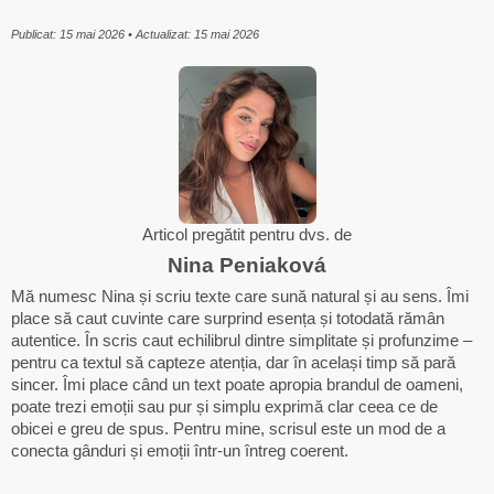
Publicat: 15 mai 2026 • Actualizat: 15 mai 2026
Articol pregătit pentru dvs. de
Nina Peniaková
Mă numesc Nina și scriu texte care sună natural și au sens. Îmi
place să caut cuvinte care surprind esența și totodată rămân
autentice. În scris caut echilibrul dintre simplitate și profunzime –
pentru ca textul să capteze atenția, dar în același timp să pară
sincer. Îmi place când un text poate apropia brandul de oameni,
poate trezi emoții sau pur și simplu exprimă clar ceea ce de
obicei e greu de spus. Pentru mine, scrisul este un mod de a
conecta gânduri și emoții într-un întreg coerent.