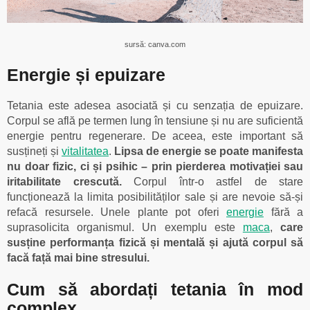
sursă: canva.com
Energie și epuizare
Tetania este adesea asociată și cu senzația de epuizare.
Corpul se află pe termen lung în tensiune și nu are suficientă
energie pentru regenerare. De aceea, este important să
susțineți și
vitalitatea
.
Lipsa de energie se poate manifesta
nu doar fizic, ci și psihic – prin pierderea motivației sau
iritabilitate crescută.
Corpul într-o astfel de stare
funcționează la limita posibilităților sale și are nevoie să-și
refacă resursele. Unele plante pot oferi
energie
fără a
suprasolicita organismul. Un exemplu este
maca
,
care
susține performanța fizică și mentală și ajută corpul să
facă față mai bine stresului.
Cum să abordați tetania în mod
complex