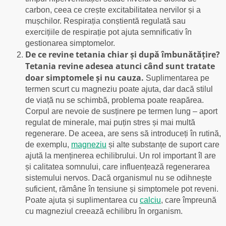
carbon, ceea ce crește excitabilitatea nervilor și a
mușchilor. Respirația conștientă regulată sau
exercițiile de respirație pot ajuta semnificativ în
gestionarea simptomelor.
De ce revine tetania chiar și după îmbunătățire?
Tetania revine adesea atunci când sunt tratate
doar simptomele și nu cauza.
Suplimentarea pe
termen scurt cu magneziu poate ajuta, dar dacă stilul
de viață nu se schimbă, problema poate reapărea.
Corpul are nevoie de susținere pe termen lung – aport
regulat de minerale, mai puțin stres și mai multă
regenerare. De aceea, are sens să introduceți în rutină,
de exemplu,
magneziu
și alte substanțe de suport care
ajută la menținerea echilibrului. Un rol important îl are
și calitatea somnului, care influențează regenerarea
sistemului nervos. Dacă organismul nu se odihnește
suficient, rămâne în tensiune și simptomele pot reveni.
Poate ajuta și suplimentarea cu
calciu
, care împreună
cu magneziul creează echilibru în organism.