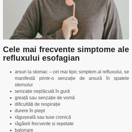
Cele mai frecvente simptome ale
refluxului esofagian
arsuri la stomac – cel mai tipic simptom al refluxului, se
manifestă printr-o senzație de arsură în spatele
sternului
senzație neplăcută în gură
greață sau senzație de vomă
dificultăți de respirație
durere în piept
răgușeală sau tuse cronică
râgâieli frecvente și repetate
balonare