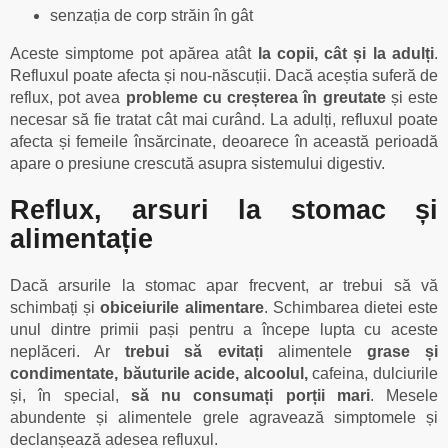
senzația de corp străin în gât
Aceste simptome pot apărea atât
la copii, cât și la adulți
.
Refluxul poate afecta și nou-născuții. Dacă aceștia suferă de
reflux, pot avea
probleme cu creșterea în greutate
și este
necesar să fie tratat cât mai curând. La adulți, refluxul poate
afecta și femeile însărcinate, deoarece în această perioadă
apare o presiune crescută asupra sistemului digestiv.
Reflux, arsuri la stomac și
alimentație
Dacă arsurile la stomac apar frecvent, ar trebui să vă
schimbați și
obiceiurile alimentare
. Schimbarea dietei este
unul dintre primii pași pentru a începe lupta cu aceste
neplăceri. Ar
trebui să evitați
alimentele
grase și
condimentate, băuturile acide, alcoolul,
cafeina, dulciurile
și, în special,
să nu consumați porții mari
. Mesele
abundente și alimentele grele agravează simptomele și
declanșează adesea refluxul.