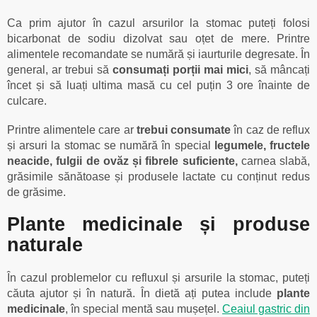
Ca prim ajutor în cazul arsurilor la stomac puteți folosi
bicarbonat de sodiu dizolvat sau oțet de mere. Printre
alimentele recomandate se numără și iaurturile degresate. În
general, ar trebui să
consumați porții mai mici
, să mâncați
încet și să luați ultima masă cu cel puțin 3 ore înainte de
culcare.
Printre alimentele care ar
trebui consumate
în caz de reflux
și arsuri la stomac se numără în special
legumele, fructele
neacide, fulgii de ovăz și fibrele suficiente,
carnea slabă,
grăsimile sănătoase și produsele lactate cu conținut redus
de grăsime.
Plante medicinale și produse
naturale
În cazul problemelor cu refluxul și arsurile la stomac, puteți
căuta ajutor și în natură. În dietă ați putea include
plante
medicinale
, în special mentă sau mușețel.
Ceaiul gastric din