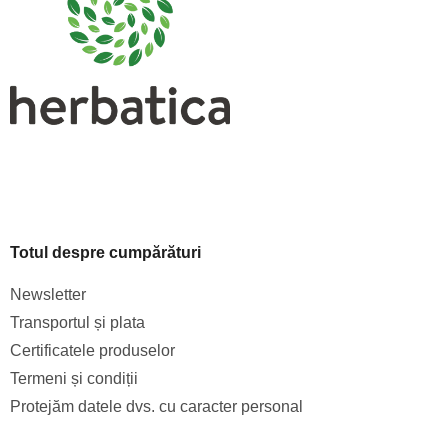
o
l
Totul despre cumpărături
Newsletter
Transportul și plata
Certificatele produselor
Termeni și condiții
Protejăm datele dvs. cu caracter personal