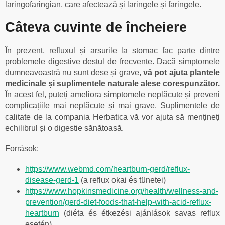
laringofaringian, care afectează și laringele și faringele.
Câteva cuvinte de încheiere
În prezent, refluxul și arsurile la stomac fac parte dintre
problemele digestive destul de frecvente. Dacă simptomele
dumneavoastră nu sunt dese și grave,
vă pot ajuta plantele
medicinale și suplimentele naturale alese corespunzător.
În acest fel, puteți ameliora simptomele neplăcute și preveni
complicațiile mai neplăcute și mai grave. Suplimentele de
calitate de la compania Herbatica vă vor ajuta să mențineți
echilibrul și o digestie sănătoasă.
Források:
https://www.webmd.com/heartburn-gerd/reflux-
disease-gerd-1
(a reflux okai és tünetei)
https://www.hopkinsmedicine.org/health/wellness-and-
prevention/gerd-diet-foods-that-help-with-acid-reflux-
heartburn
(diéta és étkezési ajánlások savas reflux
esetén)