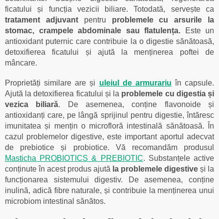
ficatului și funcția vezicii biliare. Totodată, servește ca
tratament adjuvant
pentru
problemele cu arsurile la
stomac, crampele abdominale sau flatulența.
Este un
antioxidant puternic care contribuie la o digestie sănătoasă,
detoxifierea ficatului și ajută la menținerea poftei de
mâncare.
Proprietăți similare are și
uleiul de armurariu
în capsule.
Ajută la detoxifierea ficatului și la
problemele cu digestia și
vezica biliară
. De asemenea, conține flavonoide și
antioxidanți care, pe lângă sprijinul pentru digestie, întăresc
imunitatea și mențin o microfloră intestinală sănătoasă. În
cazul problemelor digestive, este important aportul adecvat
de prebiotice și probiotice. Vă recomandăm produsul
Masticha PROBIOTICS & PREBIOTIC
. Substanțele active
conținute în acest produs ajută
la problemele digestive
și la
funcționarea sistemului digestiv. De asemenea, conține
inulină, adică fibre naturale, și contribuie la menținerea unui
microbiom intestinal sănătos.