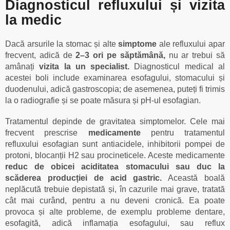
Diagnosticul refluxului și vizita
la medic
Dacă arsurile la stomac și alte
simptome
ale refluxului apar
frecvent, adică de
2–3 ori pe săptămână,
nu ar trebui să
amânați
vizita la un specialist.
Diagnosticul medical al
acestei boli include examinarea esofagului, stomacului și
duodenului, adică gastroscopia; de asemenea, puteți fi trimis
la o radiografie și se poate măsura și pH-ul esofagian.
Tratamentul depinde de gravitatea simptomelor. Cele mai
frecvent prescrise
medicamente
pentru tratamentul
refluxului esofagian sunt antiacidele, inhibitorii pompei de
protoni, blocanții H2 sau procineticele. Aceste medicamente
reduc de obicei aciditatea stomacului sau duc la
scăderea producției de acid gastric.
Această boală
neplăcută trebuie depistată și, în cazurile mai grave, tratată
cât mai curând, pentru a nu deveni cronică. Ea poate
provoca și alte probleme, de exemplu probleme dentare,
esofagită, adică inflamația esofagului, sau reflux