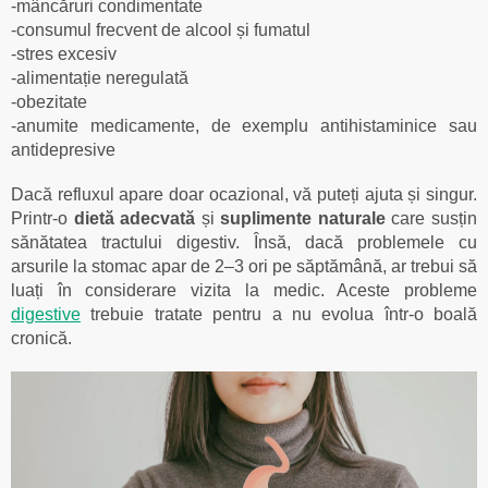
-mâncăruri condimentate
-consumul frecvent de alcool și fumatul
-stres excesiv
-alimentație neregulată
-obezitate
-anumite medicamente, de exemplu antihistaminice sau
antidepresive
Dacă refluxul apare doar ocazional, vă puteți ajuta și singur.
Printr-o
dietă adecvată
și
suplimente naturale
care susțin
sănătatea tractului digestiv. Însă, dacă problemele cu
arsurile la stomac apar de 2–3 ori pe săptămână, ar trebui să
luați în considerare vizita la medic. Aceste probleme
digestive
trebuie tratate pentru a nu evolua într-o boală
cronică.