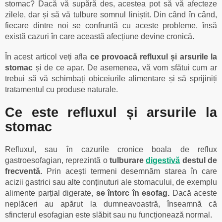
stomac? Dacă vă supără des, acestea pot să vă afecteze
zilele, dar și să vă tulbure somnul liniștit. Din când în când,
fiecare dintre noi se confruntă cu aceste probleme, însă
există cazuri în care această afecțiune devine cronică.
În acest articol veți afla
ce provoacă refluxul și arsurile la
stomac
și de ce apar. De asemenea, vă vom sfătui cum ar
trebui să vă schimbați obiceiurile alimentare și să sprijiniți
tratamentul cu produse naturale.
Ce este refluxul și arsurile la
stomac
Refluxul, sau în cazurile cronice boala de reflux
gastroesofagian, reprezintă o
tulburare
digestivă
destul de
frecventă.
Prin acești termeni desemnăm starea în care
acizii gastrici sau alte conținuturi ale stomacului, de exemplu
alimente parțial digerate,
se întorc în esofag.
Dacă aceste
neplăceri au apărut la dumneavoastră, înseamnă că
sfincterul esofagian este slăbit sau nu funcționează normal.