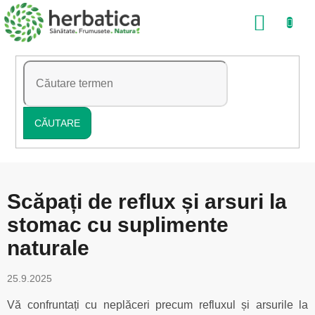
Treci
COŞ
la
conținut
DE
CUMP
CĂUTARE
Scăpați de reflux și arsuri la
stomac cu suplimente
naturale
25.9.2025
Vă confruntați cu neplăceri precum refluxul și arsurile la