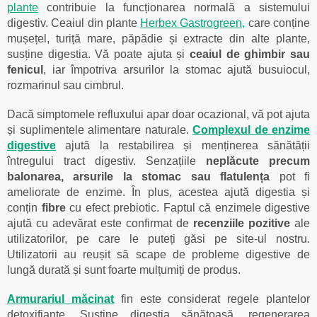
plante
contribuie la funcționarea normală a sistemului
digestiv. Ceaiul din plante
Herbex Gastrogreen,
care conține
mușețel, turiță mare, păpădie și extracte din alte plante,
susține digestia. Vă poate ajuta și
ceaiul de ghimbir sau
fenicul
, iar împotriva arsurilor la stomac ajută busuiocul,
rozmarinul sau cimbrul.
Dacă simptomele refluxului apar doar ocazional, vă pot ajuta
și suplimentele alimentare naturale.
Complexul de enzime
digestive
ajută la restabilirea și menținerea sănătății
întregului tract digestiv. Senzațiile
neplăcute precum
balonarea, arsurile la stomac sau flatulența
pot fi
ameliorate de enzime. În plus, acestea ajută digestia și
conțin
fibre
cu efect prebiotic. Faptul că enzimele digestive
ajută cu adevărat este confirmat de
recenziile pozitive
ale
utilizatorilor, pe care le puteți găsi pe site-ul nostru.
Utilizatorii au reușit să scape de probleme digestive de
lungă durată și sunt foarte mulțumiți de produs.
Armurariul măcinat
fin este considerat regele plantelor
detoxifiante. Susține digestia sănătoasă, regenerarea