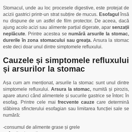
Stomacul, unde au loc procesele digestive, este protejat de
acizii gastrici printr-un strat subțire de mucus.
Esofagul
însă
nu dispune de un astfel de film protector. De aceea, dacă
ajung acolo acizi sau alimente parțial digerate, apar
senzații
neplăcute
. Printre acestea se
numără arsurile la stomac,
durerile în zona stomacului sau greața.
Arsura la stomac
este deci doar unul dintre simptomele refluxului.
Cauzele și simptomele refluxului
și arsurilor la stomac
Așa cum am menționat, arsurile la stomac sunt unul dintre
simptomele refluxului.
Arsura la stomac,
numită și pirozis,
apare atunci când alimentele și sucurile gastrice se întorc în
esofag. Printre cele mai
frecvente cauze
care determină
slăbirea sfincterului esofagian sau limitarea funcției sale se
numără:
-consumul de alimente grase și grele