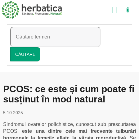
Treci
COŞ
la
conținut
DE
CUMP
CĂUTARE
PCOS: ce este și cum poate fi
susținut în mod natural
5.10.2025
Sindromul ovarelor polichistice, cunoscut sub prescurtarea
PCOS,
este una dintre cele mai frecvente tulburări
hormonale la femeile aflate la vârsta reproductivă.
Se