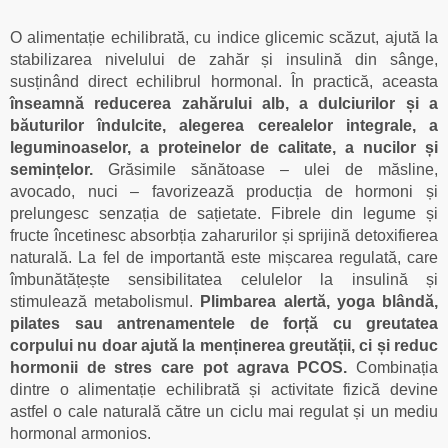
O alimentație echilibrată, cu indice glicemic scăzut, ajută la
stabilizarea nivelului de zahăr și insulină din sânge,
susținând direct echilibrul hormonal. În practică, aceasta
înseamnă reducerea zahărului alb, a dulciurilor și a
băuturilor îndulcite, alegerea cerealelor integrale, a
leguminoaselor, a proteinelor de calitate, a nucilor și
semințelor.
Grăsimile sănătoase – ulei de măsline,
avocado, nuci – favorizează producția de hormoni și
prelungesc senzația de sațietate. Fibrele din legume și
fructe încetinesc absorbția zaharurilor și sprijină detoxifierea
naturală. La fel de importantă este mișcarea regulată, care
îmbunătățește sensibilitatea celulelor la insulină și
stimulează metabolismul.
Plimbarea alertă, yoga blândă,
pilates sau antrenamentele de forță cu greutatea
corpului nu doar ajută la menținerea greutății, ci și reduc
hormonii de stres care pot agrava PCOS.
Combinația
dintre o alimentație echilibrată și activitate fizică devine
astfel o cale naturală către un ciclu mai regulat și un mediu
hormonal armonios.