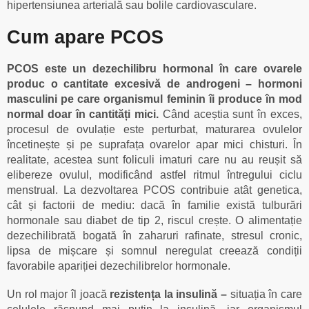
hipertensiunea arterială sau bolile cardiovasculare.
Cum apare PCOS
PCOS este un dezechilibru hormonal în care ovarele
produc o cantitate excesivă de androgeni – hormoni
masculini pe care organismul feminin îi produce în mod
normal doar în cantități mici.
Când aceștia sunt în exces,
procesul de ovulație este perturbat, maturarea ovulelor
încetinește și pe suprafața ovarelor apar mici chisturi. În
realitate, acestea sunt foliculi imaturi care nu au reușit să
elibereze ovulul, modificând astfel ritmul întregului ciclu
menstrual. La dezvoltarea PCOS contribuie atât genetica,
cât și factorii de mediu: dacă în familie există tulburări
hormonale sau diabet de tip 2, riscul crește. O alimentație
dezechilibrată bogată în zaharuri rafinate, stresul cronic,
lipsa de mișcare și somnul neregulat creează condiții
favorabile apariției dezechilibrelor hormonale.
Un rol major îl joacă
rezistența la insulină –
situația în care