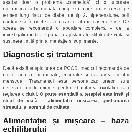
așadar doar o problemă „cosmetică”, ci o tulburare
metabolică și hormonală complexă, care poate crește pe
termen lung riscul de diabet de tip 2, hipertensiune, boli
cardiace și, în unele cazuri, cancer al mucoasei uterine. De
aceea se recomandă o abordare complexă – de la
investigații medicale până la ajustări ale stilului de viață și
susținere țintită prin alimentație și suplimente.
Diagnostic și tratament
Dacă există suspiciunea de PCOS, medicul recomandă de
obicei analize hormonale, ecografie și evaluarea ciclului
menstrual. Tratamentul este personalizat: uneori sunt
necesare medicamente pentru stimularea ovulației sau
reglarea ciclului.
O parte esențială a terapiei este însă și
stilul de viață – alimentația, mișcarea, gestionarea
stresului și somnul de calitate.
Alimentație și mișcare – baza
echilibrului