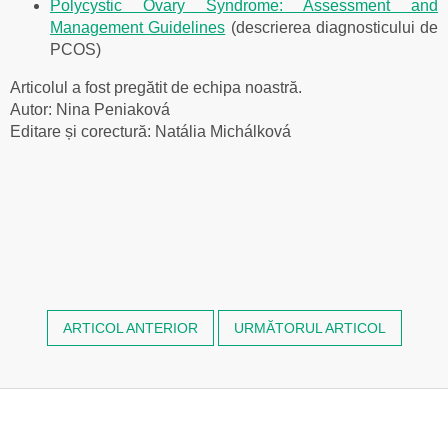
Polycystic Ovary Syndrome: Assessment and
Management Guidelines
(descrierea diagnosticului de
PCOS)
Articolul a fost pregătit de echipa noastră.
Autor: Nina Peniaková
Editare și corectură: Natália Michálková
ARTICOL ANTERIOR
URMĂTORUL ARTICOL
S
u