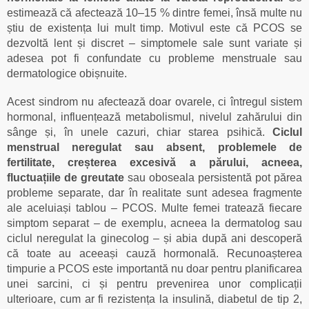
estimează că afectează 10–15 % dintre femei, însă multe nu
știu de existența lui mult timp. Motivul este că PCOS se
dezvoltă lent și discret – simptomele sale sunt variate și
adesea pot fi confundate cu probleme menstruale sau
dermatologice obișnuite.
Acest sindrom nu afectează doar ovarele, ci întregul sistem
hormonal, influențează metabolismul, nivelul zahărului din
sânge și, în unele cazuri, chiar starea psihică.
Ciclul
menstrual neregulat sau absent, problemele de
fertilitate, creșterea excesivă a părului, acneea,
fluctuațiile de greutate
sau oboseala persistentă pot părea
probleme separate, dar în realitate sunt adesea fragmente
ale aceluiași tablou – PCOS. Multe femei tratează fiecare
simptom separat – de exemplu, acneea la dermatolog sau
ciclul neregulat la ginecolog – și abia după ani descoperă
că toate au aceeași cauză hormonală. Recunoașterea
timpurie a PCOS este importantă nu doar pentru planificarea
unei sarcini, ci și pentru prevenirea unor complicații
ulterioare, cum ar fi rezistența la insulină, diabetul de tip 2,