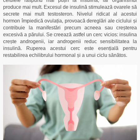
celulele răspund mai puțin la insulină, iar organismul
produce mai mult. Excesul de insulină stimulează ovarele să
secrete mai mult testosteron. Nivelul ridicat al acestui
hormon împiedică ovulația, provoacă dereglări ale ciclului și
contribuie la manifestări precum acneea sau creșterea
excesivă a părului. Se creează astfel un cerc vicios: insulina
crește androgenii, iar androgenii reduc sensibilitatea la
insulină. Ruperea acestui cerc este esențială pentru
restabilirea echilibrului hormonal și a unui ciclu sănătos.