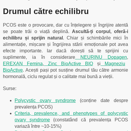
Drumul către echilibru
PCOS este o provocare, dar cu înțelegere și îngrijire atentă
se poate trăi o viață deplină.
Ascultă-ți corpul, oferă-i
echilibru și sprijin natural
. Chiar și schimbările mici în
alimentație, mișcare și îngrijirea stării emoționale pot avea
efecte importante. Iar dacă dorești să te sprijini cu
suplimente, ia în considerare
NEURINU Dopagen
,
EREXAN Femina
,
Zinc BioActive BIO
și
Magneziu
BioActive
. Acești pași pot susține drumul tău către armonie
hormonală, ciclu regulat și o calitate mai bună a vieții.
Surse:
Polycystic ovary syndrome
(conține date despre
prevalența PCOS)
Criteria, prevalence, and phenotypes of polycystic
ovary syndrome
(constatând că prevalența PCOS
variază între ~10-15%)