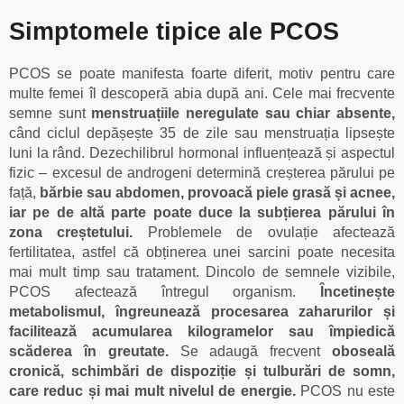
Simptomele tipice ale PCOS
PCOS se poate manifesta foarte diferit, motiv pentru care
multe femei îl descoperă abia după ani. Cele mai frecvente
semne sunt
menstruațiile neregulate sau chiar absente,
când ciclul depășește 35 de zile sau menstruația lipsește
luni la rând. Dezechilibrul hormonal influențează și aspectul
fizic – excesul de androgeni determină creșterea părului pe
față,
bărbie sau abdomen, provoacă piele grasă și acnee,
iar pe de altă parte poate duce la subțierea părului în
zona creștetului.
Problemele de ovulație afectează
fertilitatea, astfel că obținerea unei sarcini poate necesita
mai mult timp sau tratament. Dincolo de semnele vizibile,
PCOS afectează întregul organism.
Încetinește
metabolismul, îngreunează procesarea zaharurilor și
facilitează acumularea kilogramelor sau împiedică
scăderea în greutate.
Se adaugă frecvent
oboseală
cronică, schimbări de dispoziție și tulburări de somn,
care reduc și mai mult nivelul de energie.
PCOS nu este