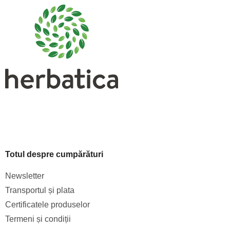
b
s
o
l
Totul despre cumpărături
Newsletter
Transportul și plata
Certificatele produselor
Termeni și condiții