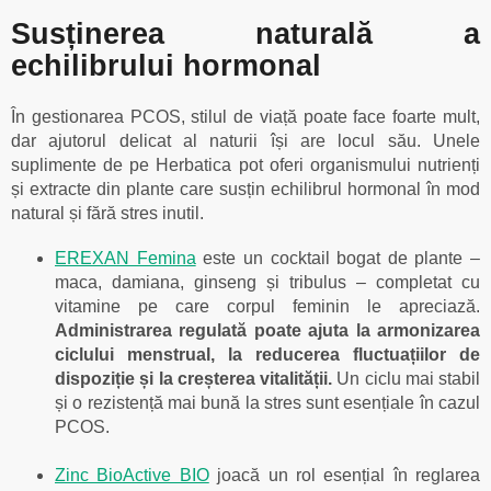
Susținerea naturală a
echilibrului hormonal
În gestionarea PCOS, stilul de viață poate face foarte mult,
dar ajutorul delicat al naturii își are locul său. Unele
suplimente de pe Herbatica pot oferi organismului nutrienți
și extracte din plante care susțin echilibrul hormonal în mod
natural și fără stres inutil.
EREXAN Femina
este un cocktail bogat de plante –
maca, damiana, ginseng și tribulus – completat cu
vitamine pe care corpul feminin le apreciază.
Administrarea regulată poate ajuta la armonizarea
ciclului menstrual, la reducerea fluctuațiilor de
dispoziție și la creșterea vitalității.
Un ciclu mai stabil
și o rezistență mai bună la stres sunt esențiale în cazul
PCOS.
Zinc BioActive BIO
joacă un rol esențial în reglarea