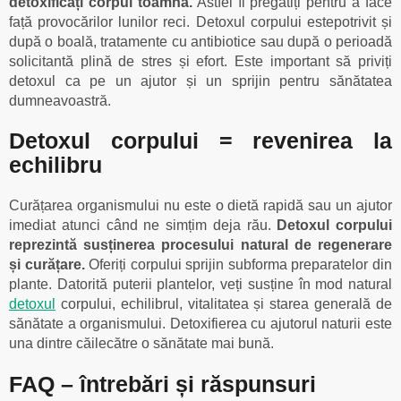
detoxificați corpul toamna.
Astfel îl pregătiți pentru a face
față provocărilor lunilor reci. Detoxul corpului estepotrivit și
după o boală, tratamente cu antibiotice sau după o perioadă
solicitantă plină de stres și efort. Este important să priviți
detoxul ca pe un ajutor și un sprijin pentru sănătatea
dumneavoastră.
Detoxul corpului = revenirea la
echilibru
Curățarea organismului nu este o dietă rapidă sau un ajutor
imediat atunci când ne simțim deja rău.
Detoxul corpului
reprezintă susținerea procesului natural de regenerare
și curățare.
Oferiți corpului sprijin subforma preparatelor din
plante. Datorită puterii plantelor, veți susține în mod natural
detoxul
corpului, echilibrul, vitalitatea și starea generală de
sănătate a organismului. Detoxifierea cu ajutorul naturii este
una dintre căilecătre o sănătate mai bună.
FAQ – întrebări și răspunsuri