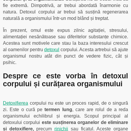
fie extremă. Dimpotrivă, ar trebui abordată înarmonie cu
natura. Detoxul corpului ar trebui să susțină regenerarea
naturală a organismului într-un mod blând și treptat.
În prezent, omul este expus zilnic agitației, stresului,
alimentației nesănătoase sau diferitelor substanțe chimice.
Acestea sunt motivele care stau la baza interesului crescut
al oamenilor pentru
detoxul
corpului. Acesta artrebui să ajute
organismul nostru atât din punct de vedere fizic, cât și
psihic.
Despre ce este vorba în detoxul
corpului și curățarea organismului
Detoxifierea
corpului nu este un proces rapid, de o singură
zi. Este o cură pe
termen lung
, care are rolul de a reda
organismului echilibrul și energia. Scopul principal al
detoxului corpului
este susținerea organelor de eliminare
și detoxifiere,
precum
rinichii
sau ficatul. Aceste organe