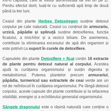
într-o capsulă, care ar trebui administrată de trei ori pe zi.
Pentru efectul dorit, luați-le cu suficientă apă timp de două
până la trei luni.
Ceaiul din plante
Herbex Detoxiregen
susține detoxul
corpului pe cale naturală. Ceaiul cu conținut de
armurariu,
urzică, păpădie și splinuță
susține detoxifierea, funcția
ficatului, a rinichilor și a vezicii biliare. De asemenea,
contribuie la eliminarea excesului de apă din organism și
este potrivit ca
suport în curele de detoxifiere.
Capsulele din plante
Detoxifiere + ficat
conțin
16 extracte
de plante pentru detoxul natural al corpului.
Acestea
ajută la curățarea organismului și susțin digestia și
metabolismul. Puterea plantelor precum
armurariul,
păpădia, turmericul sau extractele de ceai
verde are un
rol de neînlocuit în curățarea organismului. Pe lângă detoxul
corpului, aceste capsule din plante contribuie și la refacerea
vitalității, energiei și a echilibrului generalal organismului.
Sângele dragonului
este o rășină naturală care conține o