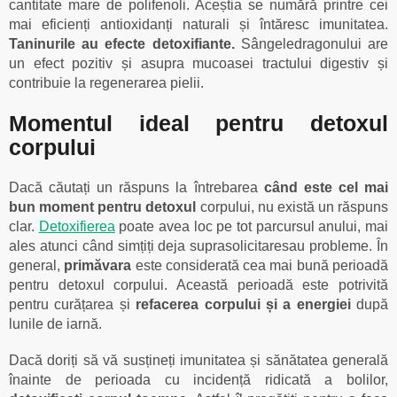
cantitate mare de polifenoli. Aceștia se numără printre cei
mai eficienți antioxidanți naturali și întăresc imunitatea.
Taninurile au efecte detoxifiante.
Sângeledragonului are
un efect pozitiv și asupra mucoasei tractului digestiv și
contribuie la regenerarea pielii.
Momentul ideal pentru detoxul
corpului
Dacă căutați un răspuns la întrebarea
când este cel mai
bun moment pentru detoxul
corpului, nu există un răspuns
clar.
Detoxifierea
poate avea loc pe tot parcursul anului, mai
ales atunci când simțiți deja suprasolicitaresau probleme. În
general,
primăvara
este considerată cea mai bună perioadă
pentru detoxul corpului. Această perioadă este potrivită
pentru curățarea și
refacerea corpului și a energiei
după
lunile de iarnă.
Dacă doriți să vă susțineți imunitatea și sănătatea generală
înainte de perioada cu incidență ridicată a bolilor,