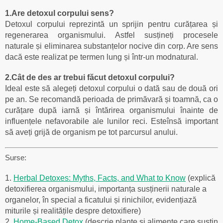
1.Are detoxul corpului sens?
Detoxul corpului reprezintă un sprijin pentru curățarea și
regenerarea organismului. Astfel susțineți procesele
naturale și eliminarea substanțelor nocive din corp. Are sens
dacă este realizat pe termen lung și într-un modnatural.
2.Cât de des ar trebui făcut detoxul corpului?
Ideal este să alegeți detoxul corpului o dată sau de două ori
pe an. Se recomandă perioada de primăvară și toamnă, ca o
curățare după iarnă și întărirea organismului înainte de
influențele nefavorabile ale lunilor reci. Esteînsă important
să aveți grijă de organism pe tot parcursul anului.
Surse:
1.
Herbal Detoxes: Myths, Facts, and What to Know
(explică
detoxifierea organismului, importanța susținerii naturale a
organelor, în special a ficatului și rinichilor, evidențiază
miturile și realitățile despre detoxifiere)
2.
Home-Based Detox
(descrie plante și alimente care susțin