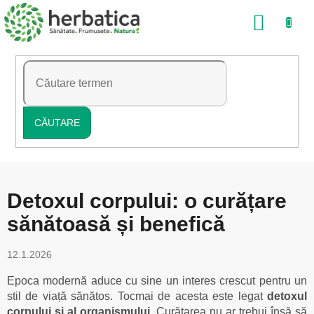
Treci
COŞ
la
conținut
DE
CUMP
CĂUTARE
Detoxul corpului: o curățare
sănătoasă și benefică
12.1.2026
Epoca modernă aduce cu sine un interes crescut pentru un
stil de viață sănătos. Tocmai de acesta este legat
detoxul
corpului și al organismului.
Curățarea nu ar trebui însă să