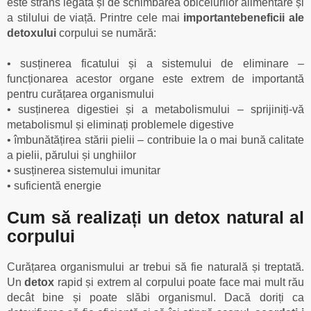
este strâns legată și de schimbarea obiceiurilor alimentare și
a stilului de viață. Printre cele mai
importantebeneficii ale
detoxului
corpului se numără:
• susținerea ficatului și a sistemului de eliminare –
funcționarea acestor organe este extrem de importantă
pentru curățarea organismului
• susținerea digestiei și a metabolismului – sprijiniți-vă
metabolismul și eliminați problemele digestive
• îmbunătățirea stării pielii – contribuie la o mai bună calitate
a pielii, părului și unghiilor
• susținerea sistemului imunitar
• suficientă energie
Cum să realizați un detox natural al
corpului
Curățarea organismului ar trebui să fie naturală și treptată.
Un
detox
rapid și extrem al corpului poate face mai mult rău
decât bine și poate slăbi organismul. Dacă doriți ca