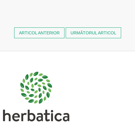
ARTICOL ANTERIOR
URMĂTORUL ARTICOL
S
u
b
s
o
l