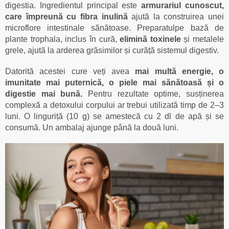
digestia. Ingredientul principal este
armurariul cunoscut,
care împreună cu fibra inulină
ajută la construirea unei
microflore intestinale sănătoase. Preparatulpe bază de
plante trophala, inclus în cură,
elimină toxinele
și metalele
grele, ajută la arderea grăsimilor și curăță sistemul digestiv.
Datorită acestei cure veți avea
mai multă energie, o
imunitate mai puternică, o piele mai sănătoasă și o
digestie mai bună.
Pentru rezultate optime, susținerea
complexă a detoxului corpului ar trebui utilizată timp de 2–3
luni. O linguriță (10 g) se amestecă cu 2 dl de apă și se
consumă. Un ambalaj ajunge până la două luni.