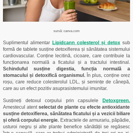
sursă: canva.com
Suplimentul alimentar
Lipidcann colesterol și detox
sub
formă de tablete susține detoxifierea și sănătatea sistemului
cardiovascular. Conține lecitină, cicoare, care contribuie la
funcționarea normală a ficatului și a tractului intestinal.
Schinduful susține digestia, funcția normală a
stomacului și detoxifică organismul.
În plus, conține orez
roșu, care reduce colesterolul LDL, și semințe de cânepă,
care au un efect pozitiv asuprasistemului imunitar.
Susțineți detoxul corpului prin capsulele
Detoxgreen.
Amestecul atent
selectat de plante cu efecte antioxidante
susține detoxifierea, sănătatea ficatului și a vezicii biliare
și oferă corpului energie.
Extractele de armurariu, păpădie,
usturoi negru și alte plante benefice sănătății se regăsesc