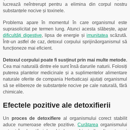
lucrează neîntrerupt pentru a elimina din corpul nostru
substanțele nocive și toxinele.
Problema apare în momentul în care organismul este
suprasolicitat pe termen lung. Atunci acesta slăbește, apar
dificultăți digestive
, lipsa de energie și
imunitatea
scăzută.
Într-un astfel de caz, detoxul corpului sprijinăorganismul să
funcționeze mai eficient.
Detoxul corpului poate fi susținut prin mai multe metode.
Cea mai naturală dintre ele sunt însă darurile naturii. Folosiți
puterea plantelor medicinale și a suplimentelor alimentare
naturale oferite de compania Herbaticași ajutați organismul
să se elibereze de substanțele nocive pe cale naturală, fără
chimicale.
Efectele pozitive ale detoxifierii
Un
proces de
detoxifiere
al organismului corect stabilit
aduce numeroase efecte pozitive.
Curățarea
organismului