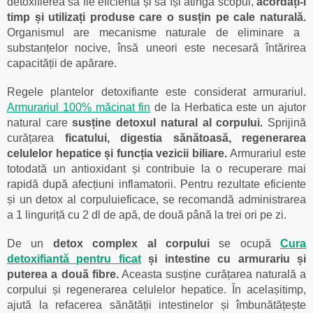
detoxifierea să fie eficientă și să își atingă scopul,
acordați-i
timp și utilizați produse care o susțin pe cale naturală.
Organismul are mecanisme naturale de eliminare a
substanțelor nocive, însă uneori este necesară întărirea
capacității de apărare.
Regele plantelor detoxifiante este considerat armurariul.
Armurariul 100% măcinat fin
de la Herbatica este un ajutor
natural care
susține detoxul natural al corpului.
Sprijină
curățarea
ficatului, digestia sănătoasă, regenerarea
celulelor hepatice și funcția vezicii biliare.
Armurariul este
totodată un antioxidant și contribuie la o recuperare mai
rapidă după afecțiuni inflamatorii. Pentru rezultate eficiente
și un detox al corpuluieficace, se recomandă administrarea
a 1 linguriță cu 2 dl de apă, de două până la trei ori pe zi.
De un
detox complex al corpului
se ocupă
Cura
detoxifiantă pentru ficat
și intestine cu armurariu și
puterea a două fibre.
Aceasta susține curățarea naturală a
corpului și regenerarea celulelor hepatice. În acelașitimp,
ajută la refacerea sănătății intestinelor și îmbunătățește