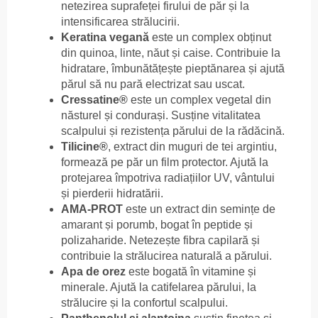
netezirea suprafeței firului de păr și la
intensificarea strălucirii.
Keratina vegană
este un complex obținut
din quinoa, linte, năut și caise. Contribuie la
hidratare, îmbunătățește pieptănarea și ajută
părul să nu pară electrizat sau uscat.
Cressatine®
este un complex vegetal din
năsturel și condurași. Susține vitalitatea
scalpului și rezistența părului de la rădăcină.
Tilicine®
, extract din muguri de tei argintiu,
formează pe păr un film protector. Ajută la
protejarea împotriva radiațiilor UV, vântului
și pierderii hidratării.
AMA-PROT
este un extract din semințe de
amarant și porumb, bogat în peptide și
polizaharide. Netezește fibra capilară și
contribuie la strălucirea naturală a părului.
Apa de orez
este bogată în vitamine și
minerale. Ajută la catifelarea părului, la
strălucire și la confortul scalpului.