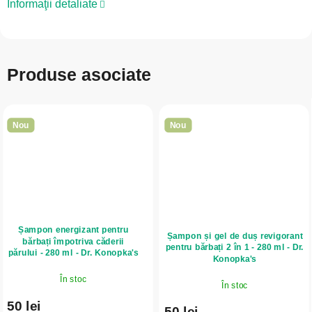
Informaţii detaliate
Produse asociate
Nou
Nou
Șampon energizant pentru
Șampon și gel de duș revigorant
bărbați împotriva căderii
pentru bărbați 2 în 1 - 280 ml - Dr.
părului - 280 ml - Dr. Konopka's
Konopka's
În stoc
În stoc
50 lei
50 lei