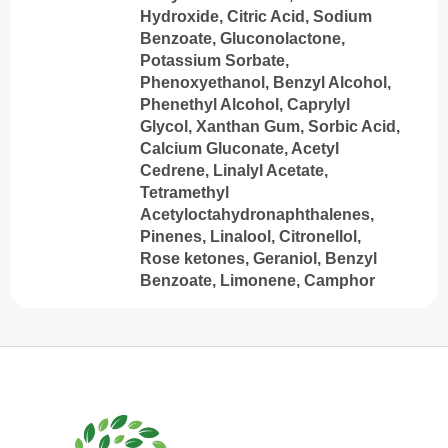
Hydroxide, Citric Acid, Sodium
Benzoate, Gluconolactone,
Potassium Sorbate,
Phenoxyethanol, Benzyl Alcohol,
Phenethyl Alcohol, Caprylyl
Glycol, Xanthan Gum, Sorbic Acid,
Calcium Gluconate, Acetyl
Cedrene, Linalyl Acetate,
Tetramethyl
Acetyloctahydronaphthalenes,
Pinenes, Linalool, Citronellol,
Rose ketones, Geraniol, Benzyl
Benzoate, Limonene, Camphor
S
u
b
s