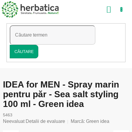
Treci
COŞ
la
conținut
DE
CUMP
CĂUTARE
IDEA for MEN - Spray marin
pentru păr - Sea salt styling
100 ml - Green idea
5463
Evaluarea
Neevaluat
Detalii de evaluare
Marcă:
Green idea
medie