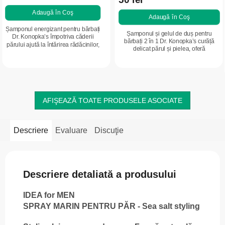
Adaugă în Coş
Adaugă în Coş
Șamponul energizant pentru bărbați
Șamponul și gelul de duș pentru
Dr. Konopka’s împotriva căderii
bărbați 2 în 1 Dr. Konopka’s curăță
părului ajută la întărirea rădăcinilor,
delicat părul și pielea, oferă
stimulează scalpul și oferă părului
prospețime și hidratare. Ideal pentru
aspect de densitate și vitalitate.
utilizarea zilnică.
AFIŞEAZĂ TOATE PRODUSELE ASOCIATE
Descriere
Evaluare
Discuţie
Descriere detaliată a produsului
IDEA for MEN
SPRAY MARIN PENTRU PĂR -
Sea salt styling