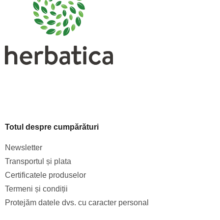
o
l
Totul despre cumpărături
Newsletter
Transportul și plata
Certificatele produselor
Termeni și condiții
Protejăm datele dvs. cu caracter personal