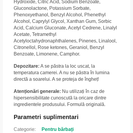
Hydroxide, Citric Acid, Sodium Benzoate,
Gluconolactone, Potassium Sorbate,
Phenoxyethanol, Benzyl Alcohol, Phenethyl
Alcohol, Caprylyl Glycol, Xanthan Gum, Sorbic
Acid, Calcium Gluconate, Acetyl Cedrene, Linalyl
Acetate, Tetramethyl
Acetyloctahydronaphthalenes, Pinenes, Linalool,
Citronellol, Rose ketones, Geraniol, Benzyl
Benzoate, Limonene, Camphor.
Depozitare:
A se păstra la loc uscat, la
temperatura camerei. A nu se păstra în lumina
directă a soarelui. A se proteja de îngheț!
Atenționări generale:
Nu utilizați în caz de
hipersensibilitate cunoscută la oricare dintre
ingredientele produsului. Formulă originală.
Parametri suplimentari
Categorie
:
Pentru bărbați