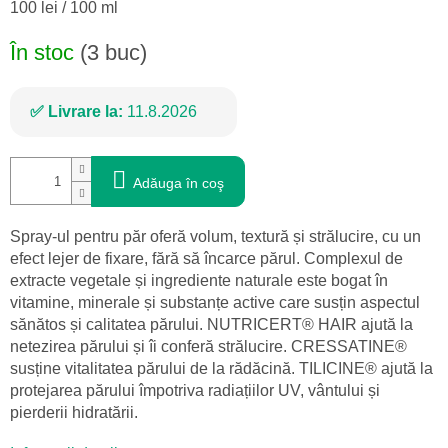
Evaluare
100 lei / 100 ml
preţ:
În stoc
(3 buc)
Livrare la:
11.8.2026
Adăuga în coş
Spray-ul pentru păr oferă volum, textură și strălucire, cu un
efect lejer de fixare, fără să încarce părul. Complexul de
extracte vegetale și ingrediente naturale este bogat în
vitamine, minerale și substanțe active care susțin aspectul
sănătos și calitatea părului. NUTRICERT® HAIR ajută la
netezirea părului și îi conferă strălucire. CRESSATINE®
susține vitalitatea părului de la rădăcină. TILICINE® ajută la
protejarea părului împotriva radiațiilor UV, vântului și
pierderii hidratării.