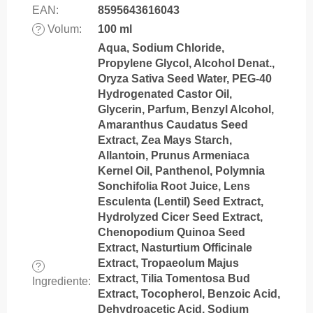
EAN
:
8595643616043
Volum
:
100 ml
?
Aqua, Sodium Chloride,
Propylene Glycol, Alcohol Denat.,
Oryza Sativa Seed Water, PEG-40
Hydrogenated Castor Oil,
Glycerin, Parfum, Benzyl Alcohol,
Amaranthus Caudatus Seed
Extract, Zea Mays Starch,
Allantoin, Prunus Armeniaca
Kernel Oil, Panthenol, Polymnia
Sonchifolia Root Juice, Lens
Esculenta (Lentil) Seed Extract,
Hydrolyzed Cicer Seed Extract,
Chenopodium Quinoa Seed
Extract, Nasturtium Officinale
Extract, Tropaeolum Majus
?
Extract, Tilia Tomentosa Bud
Ingrediente
:
Extract, Tocopherol, Benzoic Acid,
Dehydroacetic Acid, Sodium