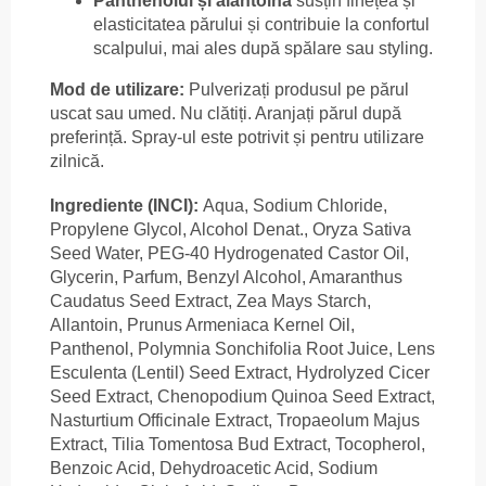
Panthenolul și alantoina
susțin finețea și
elasticitatea părului și contribuie la confortul
scalpului, mai ales după spălare sau styling.
Mod de utilizare:
Pulverizați produsul pe părul
uscat sau umed. Nu clătiți. Aranjați părul după
preferință. Spray-ul este potrivit și pentru utilizare
zilnică.
Ingrediente (INCI):
Aqua, Sodium Chloride,
Propylene Glycol, Alcohol Denat., Oryza Sativa
Seed Water, PEG-40 Hydrogenated Castor Oil,
Glycerin, Parfum, Benzyl Alcohol, Amaranthus
Caudatus Seed Extract, Zea Mays Starch,
Allantoin, Prunus Armeniaca Kernel Oil,
Panthenol, Polymnia Sonchifolia Root Juice, Lens
Esculenta (Lentil) Seed Extract, Hydrolyzed Cicer
Seed Extract, Chenopodium Quinoa Seed Extract,
Nasturtium Officinale Extract, Tropaeolum Majus
Extract, Tilia Tomentosa Bud Extract, Tocopherol,
Benzoic Acid, Dehydroacetic Acid, Sodium