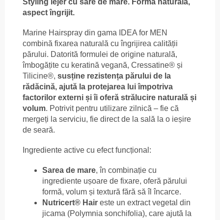
Styling lejer cu sare de mare. Formă naturală,
aspect îngrijit.
Marine Hairspray din gama IDEA for MEN
combină fixarea naturală cu îngrijirea calității
părului. Datorită formulei de origine naturală,
îmbogățite cu keratină vegană, Cressatine® și
Tilicine®,
susține rezistența părului de la
rădăcină, ajută la protejarea lui împotriva
factorilor externi și îi oferă strălucire naturală și
volum
. Potrivit pentru utilizare zilnică – fie că
mergeți la serviciu, fie direct de la sală la o ieșire
de seară.
Ingrediente active cu efect funcțional:
Sarea de mare
, în combinație cu
ingrediente ușoare de fixare, oferă părului
formă, volum și textură fără să îl încarce.
Nutricert® Hair
este un extract vegetal din
jicama (Polymnia sonchifolia), care ajută la