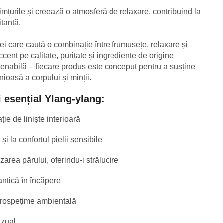
mțurile și creează o atmosferă de relaxare, contribuind la
itantă.
ei care caută o combinație între frumusețe, relaxare și
cent pe calitate, puritate și ingrediente de origine
ustenabilă – fiecare produs este conceput pentru a susține
nioasă a corpului și minții.
ui esențial Ylang-ylang:
ie de liniște interioară
și la confortul pielii sensibile
lizarea părului, oferindu-i strălucire
ntică în încăpere
 prospețime ambientală
nzual