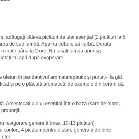
 adăugați câteva picături de ulei esențial (2 picături la 5
rea de sub lampă. Apa nu trebuie să fiarbă. Durata
de minute până la 2 ore. Nu lăsați lampa aprinsă
etați cu apă după evaporare.
uleiuri în pandantivul aromaterapeutic și purtați-l la gât
aplicat și pe o plăcuță aromatică, de exemplu din ceramică.
. Amestecați uleiul esențial într-o bază (sare de mare,
 proporții:
ru revigorare generală (max. 10-13 picături)
u confort, 4 picături pentru o stare generală de bine
 ulei