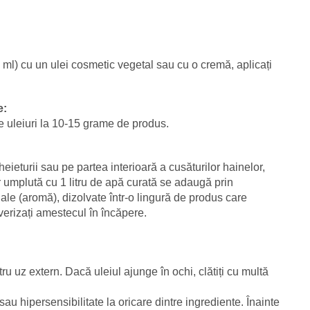
0 ml) cu un ulei cosmetic vegetal sau cu o cremă, aplicați
e:
e uleiuri la 10-15 grame de produs.
heieturii sau pe partea interioară a cusăturilor hainelor,
or umplută cu 1 litru de apă curată se adaugă prin
iale (aromă), dizolvate într-o lingură de produs care
lverizați amestecul în încăpere.
u uz extern. Dacă uleiul ajunge în ochi, clătiți cu multă
 sau hipersensibilitate la oricare dintre ingrediente. Înainte