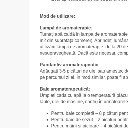
Mod de utilizare:
Lampă de aromaterapie:
Turnați apă caldă în lampa de aromaterapie și
m2 din suprafața camerei). Aprindeți lumâna
utilizării lămpii de aromaterapie: de la 20 
nesupravegheată. Dacă este necesar, compl
Pandantiv aromaterapeutic:
Adăugați 3-5 picături de ulei sau amestec de 
pe parcursul zilei. În mod similar, poate fi 
Baie aromaterapeutică:
Umpleți cada cu apă la o temperatură plăcută
lapte, ulei de măsline, chefir) în următoarele
Pentru baie completă – 8 picături pent
Pentru baie de șezut – 2 picături pentr
Pentru mâini și picioare – 4 picături de