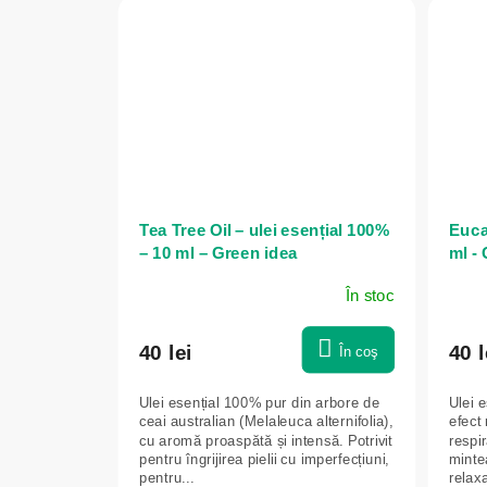
Tea Tree Oil – ulei esențial 100%
Eucal
– 10 ml – Green idea
ml -
În stoc
40 lei
40 l
În coş
Ulei esențial 100% pur din arbore de
Ulei 
ceai australian (Melaleuca alternifolia),
efect 
cu aromă proaspătă și intensă. Potrivit
respi
pentru îngrijirea pielii cu imperfecțiuni,
minte
pentru...
relaxa