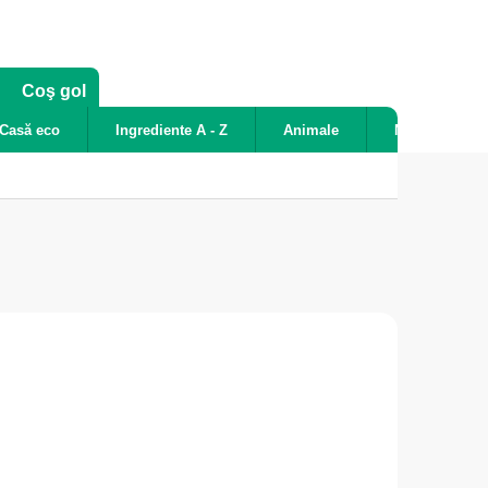
COŞ
Coş gol
DE
Casă eco
Ingrediente A - Z
Animale
Noutăți
CUMPĂRĂTURI