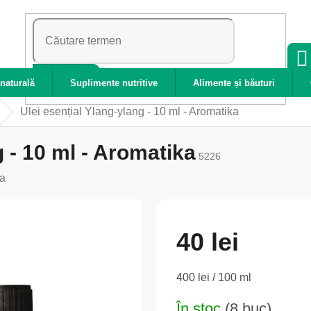
CĂUTARE
naturală
Suplimente nutritive
Alimente și băuturi
Ulei esențial Ylang-ylang - 10 ml - Aromatika
g - 10 ml - Aromatika
5226
a
40 lei
Evaluare
400 lei / 100 ml
preţ:
În stoc
(8 buc)