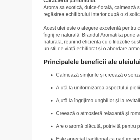
Caracterul parfumului:
Aroma sa exotică, dulce-florală, calmează si
regăsirea echilibrului interior după o zi solic
Acest ulei este o alegere excelentă pentru c
îngrijire naturală. Brandul Aromatika pune ac
naturală, reunind eficiența cu o filozofie s
un stil de viață echilibrat și o abordare armo
Principalele beneficii ale uleiul
Calmează simțurile și creează o senzaț
Ajută la uniformizarea aspectului pielii 
Ajută la îngrijirea unghiilor și la revita
Creează o atmosferă relaxantă și roma
Are o aromă plăcută, potrivită pentru
Este apreciat tradițional ca parfum se