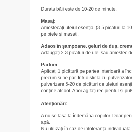
Durata băii este de 10-20 de minute.
Masaj:
Amestecați uleiul esențial (3-5 picături la 1
pe piele și masați.
Adaos în șampoane, geluri de duș, crem
Adăugați 2-3 picături de ulei sau amestec d
Parfum:
Aplicați 1 picătură pe partea interioară a înc
precum și pe păr. Într-o sticlă cu pulverizat
pulverizare 5-20 de picături de uleiuri esenț
conține alcool. Apoi agitați recipientul și pu
Atenționări:
A nu se lăsa la îndemâna copiilor. Doar pentr
apă.
Nu utilizați în caz de intoleranță individuală