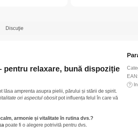
Discuţie
Par
– pentru relaxare, bună dispoziție
Cate
EAN
In
?
ot lăsa amprenta asupra pielii, părului și stării de spirit.
vitalitate ori aspectul obosit
pot influența felul în care vă
alm, armonie și vitalitate în rutina dvs.?
ka
poate fi o alegere potrivită pentru dvs.