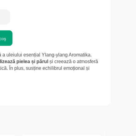
coş
 a uleiului esențial Ylang-ylang Aromatika.
lizează pielea și părul
și creează o atmosferă
ică. În plus, susține echilibrul emoțional și