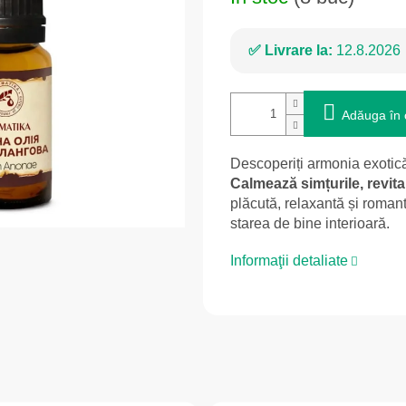
Livrare la:
12.8.2026
Adăuga în 
Descoperiți armonia exotică
Calmează simțurile, revita
plăcută, relaxantă și romant
starea de bine interioară.
Informaţii detaliate