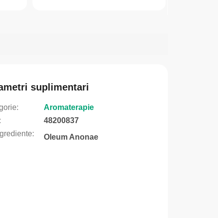
la...
ametri suplimentari
gorie
:
Aromaterapie
:
48200837
grediente
:
Oleum Anonae