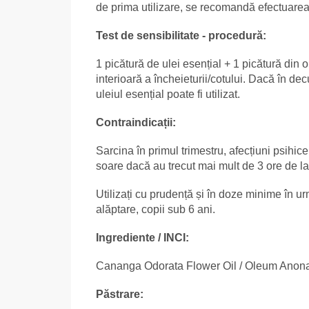
de prima utilizare, se recomandă efectuarea 
Test de sensibilitate - procedură:
1 picătură de ulei esențial + 1 picătură din 
interioară a încheieturii/cotului. Dacă în dec
uleiul esențial poate fi utilizat.
Contraindicații:
Sarcina în primul trimestru, afecțiuni psihice
soare dacă au trecut mai mult de 3 ore de la u
Utilizați cu prudență și în doze minime în urm
alăptare, copii sub 6 ani.
Ingrediente / INCI:
Cananga Odorata Flower Oil / Oleum Anon
Păstrare: