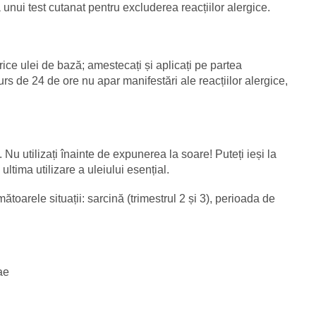
unui test cutanat pentru excluderea reacțiilor alergice.
orice ulei de bază; amestecați și aplicați pe partea
urs de 24 de ore nu apar manifestări ale reacțiilor alergice,
. Nu utilizați înainte de expunerea la soare! Puteți ieși la
ltima utilizare a uleiului esențial.
ătoarele situații: sarcină (trimestrul 2 și 3), perioada de
ae