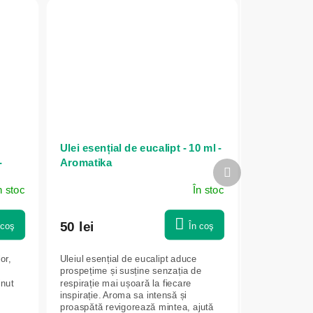
Ulei esențial de eucalipt - 10 ml -
-
Aromatika
Produsul
următor
n stoc
În stoc
50 lei
 coş
În coş
or,
Uleiul esențial de eucalipt aduce
prospețime și susține senzația de
inut
respirație mai ușoară la fiecare
inspirație. Aroma sa intensă și
proaspătă revigorează mintea, ajută