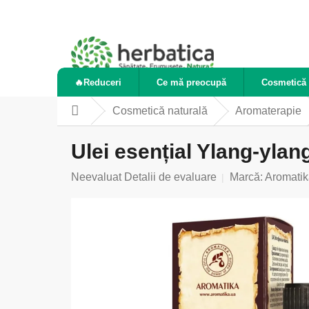
Treci
la
conținut
🔥Reduceri
Ce mă preocupă
Cosmetică 
Cosmetică naturală
Aromaterapie
Acasă
Ulei esențial Ylang-ylan
Evaluarea
Neevaluat
Detalii de evaluare
Marcă:
Aromatik
medie
a
produsului
este
0,0
din
5
stele.