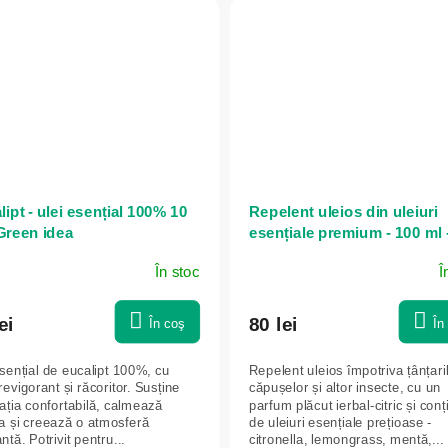
ipt - ulei esențial 100% 10
Repelent uleios din uleiuri
 Green idea
esențiale premium - 100 ml 
Herbatica
În stoc
Î
ei
80 lei
În coş
În
esențial de eucalipt 100%, cu
Repelent uleios împotriva țânțaril
revigorant și răcoritor. Susține
căpușelor și altor insecte, cu un
rația confortabilă, calmează
parfum plăcut ierbal-citric și conț
a și creează o atmosferă
de uleiuri esențiale prețioase -
ntă. Potrivit pentru...
citronella, lemongrass, mentă,...