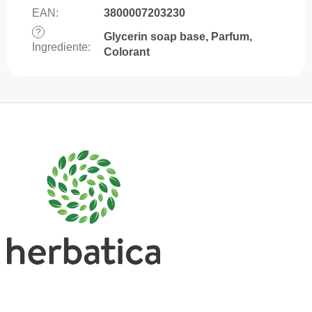
EAN
:
3800007203230
?
Glycerin soap base, Parfum,
Ingrediente
:
Colorant
S
u
b
s
o
l