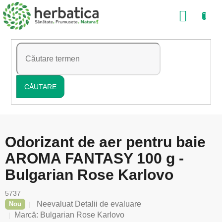
Treci
COŞ
la
conținut
DE
CUMP
CĂUTARE
Odorizant de aer pentru baie
AROMA FANTASY 100 g -
Bulgarian Rose Karlovo
5737
Evaluarea
Neevaluat
Detalii de evaluare
Nou
medie
Marcă:
Bulgarian Rose Karlovo