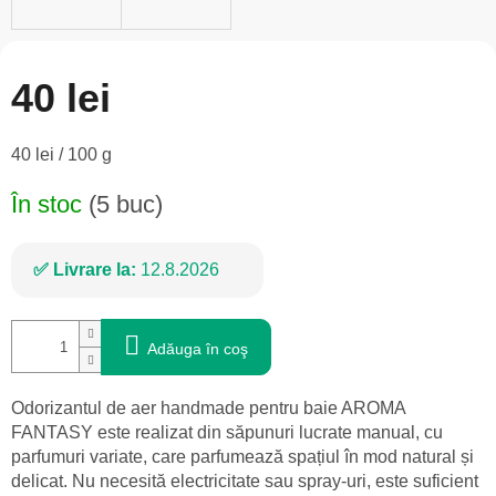
40 lei
Evaluare
40 lei / 100 g
preţ:
În stoc
(5 buc)
Livrare la:
12.8.2026
Adăuga în coş
Odorizantul de aer handmade pentru baie AROMA
FANTASY este realizat din săpunuri lucrate manual, cu
parfumuri variate, care parfumează spațiul în mod natural și
delicat. Nu necesită electricitate sau spray-uri, este suficient