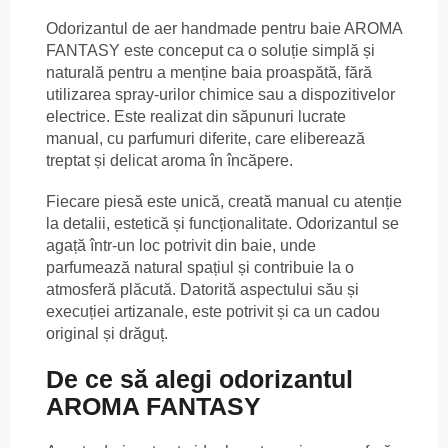
Odorizantul de aer handmade pentru baie AROMA
FANTASY este conceput ca o soluție simplă și
naturală pentru a menține baia proaspătă, fără
utilizarea spray-urilor chimice sau a dispozitivelor
electrice. Este realizat din săpunuri lucrate
manual, cu parfumuri diferite, care eliberează
treptat și delicat aroma în încăpere.
Fiecare piesă este unică, creată manual cu atenție
la detalii, estetică și funcționalitate. Odorizantul se
agață într-un loc potrivit din baie, unde
parfumează natural spațiul și contribuie la o
atmosferă plăcută. Datorită aspectului său și
execuției artizanale, este potrivit și ca un cadou
original și drăguț.
De ce să alegi odorizantul
AROMA FANTASY