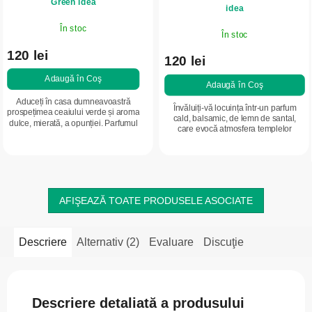
Green idea
idea
În stoc
În stoc
120 lei
120 lei
Adaugă în Coş
Adaugă în Coş
Aduceți în casa dumneavoastră
Învăluiți-vă locuința într-un parfum
prospețimea ceaiului verde și aroma
cald, balsamic, de lemn de santal,
dulce, mierată, a opunției. Parfumul
care evocă atmosfera templelor
armonios și revigorant trezește
indiene. Notele lemnoase liniștitoare
simțurile și luminează fiecare zi....
aduc relaxare, calm interior și o...
AFIŞEAZĂ TOATE PRODUSELE ASOCIATE
Descriere
Alternativ (2)
Evaluare
Discuţie
Descriere detaliată a produsului