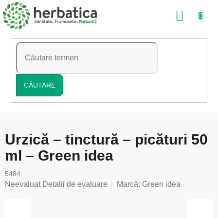
Treci
COŞ
la
conținut
DE
CUMP
CĂUTARE
Urzică – tinctură – picături 50
ml – Green idea
5484
Evaluarea
Neevaluat
Detalii de evaluare
Marcă:
Green idea
medie
a
produsului