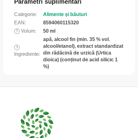
Parametri suplimentari
Categorie
:
Alimente și băuturi
EAN
:
8594060115320
Volum
:
50 ml
?
apă, alcool fin (min. 35 % vol.
alcool/etanol), extract standardizat
?
din rădăcină de urzică (Urtica
Ingrediente
:
dioica) (conținut de acid silicic 1
%)
S
u
b
s
o
l