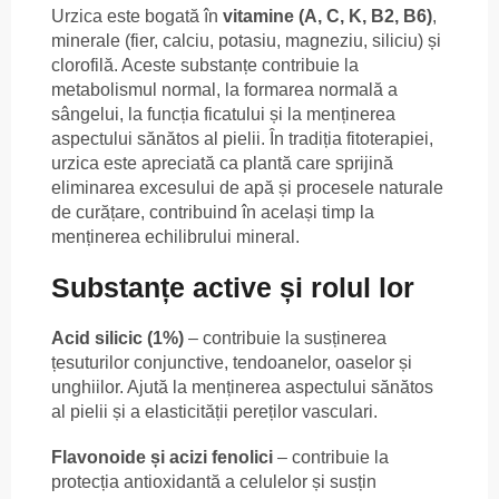
Urzica este bogată în
vitamine (A, C, K, B2, B6)
,
minerale (fier, calciu, potasiu, magneziu, siliciu) și
clorofilă. Aceste substanțe contribuie la
metabolismul normal, la formarea normală a
sângelui, la funcția ficatului și la menținerea
aspectului sănătos al pielii. În tradiția fitoterapiei,
urzica este apreciată ca plantă care sprijină
eliminarea excesului de apă și procesele naturale
de curățare, contribuind în același timp la
menținerea echilibrului mineral.
Substanțe active și rolul lor
Acid silicic (1%)
– contribuie la susținerea
țesuturilor conjunctive, tendoanelor, oaselor și
unghiilor. Ajută la menținerea aspectului sănătos
al pielii și a elasticității pereților vasculari.
Flavonoide și acizi fenolici
– contribuie la
protecția antioxidantă a celulelor și susțin