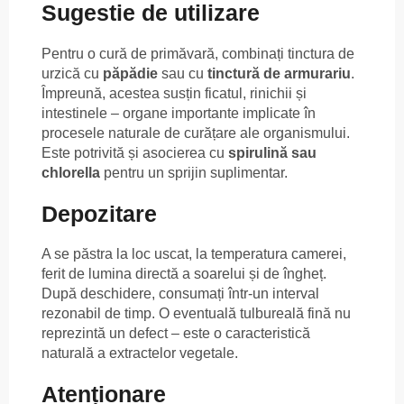
Sugestie de utilizare
Pentru o cură de primăvară, combinați tinctura de
urzică cu
păpădie
sau cu
tinctură de armurariu
.
Împreună, acestea susțin ficatul, rinichii și
intestinele – organe importante implicate în
procesele naturale de curățare ale organismului.
Este potrivită și asocierea cu
spirulină sau
chlorella
pentru un sprijin suplimentar.
Depozitare
A se păstra la loc uscat, la temperatura camerei,
ferit de lumina directă a soarelui și de îngheț.
După deschidere, consumați într-un interval
rezonabil de timp. O eventuală tulbureală fină nu
reprezintă un defect – este o caracteristică
naturală a extractelor vegetale.
Atenționare