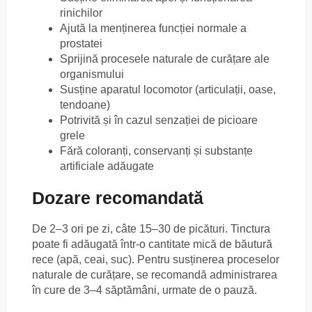
rinichilor
Ajută la menținerea funcției normale a
prostatei
Sprijină procesele naturale de curățare ale
organismului
Susține aparatul locomotor (articulații, oase,
tendoane)
Potrivită și în cazul senzației de picioare
grele
Fără coloranți, conservanți și substanțe
artificiale adăugate
Dozare recomandată
De 2–3 ori pe zi, câte 15–30 de picături. Tinctura
poate fi adăugată într-o cantitate mică de băutură
rece (apă, ceai, suc). Pentru susținerea proceselor
naturale de curățare, se recomandă administrarea
în cure de 3–4 săptămâni, urmate de o pauză.