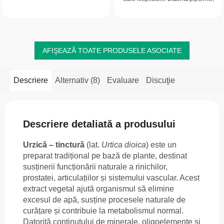
alimentar natural, bogat în vitamine,
are o absorbție mai bună și o
minerale și antioxidanți, care
valorificare eficientă. Ideal și...
susține...
AFIŞEAZĂ TOATE PRODUSELE ASOCIATE
Descriere
Alternativ (8)
Evaluare
Discuţie
Descriere detaliată a produsului
Urzică – tinctură
(lat.
Urtica dioica
) este un
preparat tradițional pe bază de plante, destinat
susținerii funcționării naturale a rinichilor,
prostatei, articulațiilor și sistemului vascular. Acest
extract vegetal ajută organismul să elimine
excesul de apă, susține procesele naturale de
curățare și contribuie la metabolismul normal.
Datorită conținutului de minerale, oligoelemente și