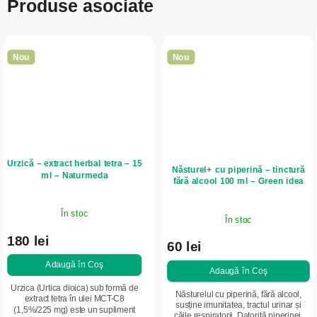
Produse asociate
Nou
Nou
Urzică – extract herbal tetra – 15
Năsturel+ cu piperină – tinctură
ml – Naturmeda
fără alcool 100 ml – Green idea
În stoc
În stoc
180 lei
60 lei
Adaugă în Coş
Adaugă în Coş
Urzica (Urtica dioica) sub formă de
Năsturelul cu piperină, fără alcool,
extract tetra în ulei MCT-C8
susține imunitatea, tractul urinar și
(1,5%/225 mg) este un supliment
căile respiratorii. Datorită piperinei,