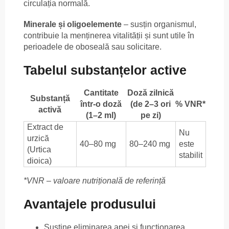
circulația normală.
Minerale și oligoelemente
– susțin organismul,
contribuie la menținerea vitalității și sunt utile în
perioadele de oboseală sau solicitare.
Tabelul substanțelor active
Cantitate
Doză zilnică
Substanță
într-o doză
(de 2–3 ori
% VNR*
activă
(1–2 ml)
pe zi)
Extract de
Nu
urzică
40–80 mg
80–240 mg
este
(Urtica
stabilit
dioica)
*VNR – valoare nutrițională de referință
Avantajele produsului
Susține eliminarea apei și funcționarea