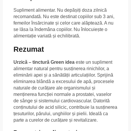
Supliment alimentar. Nu depășiți doza zilnică
recomandată. Nu este destinat copiilor sub 3 ani,
femeilor însărcinate și celor care alăptează. A nu
se lăsa la îndemâna copiilor. Nu înlocuiește o
alimentație variată și echilibrată.
Rezumat
Urzică – tinctură Green idea
este un supliment
alimentar natural pentru susținerea rinichilor, a
eliminării apei și a sănătății articulațiilor. Sprijină
eliminarea blândă a excesului de apă, procesele
naturale de curățare ale organismului și
menținerea funcției normale a prostatei, vaselor
de sânge și sistemului cardiovascular. Datorită
conținutului de acid silicic, contribuie la susținerea
țesuturilor, părului, unghiilor și pielii. Ideală ca
parte a curelor de curățare și revitalizare.