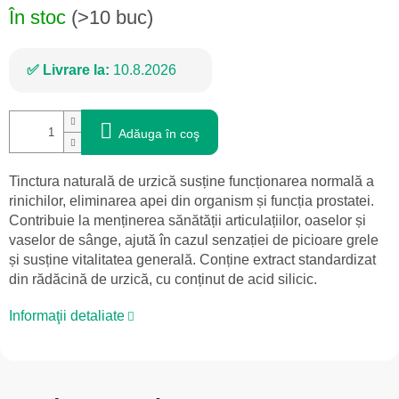
În stoc
(>10 buc)
Livrare la:
10.8.2026
Adăuga în coş
Tinctura naturală de urzică susține funcționarea normală a
rinichilor, eliminarea apei din organism și funcția prostatei.
Contribuie la menținerea sănătății articulațiilor, oaselor și
vaselor de sânge, ajută în cazul senzației de picioare grele
și susține vitalitatea generală. Conține extract standardizat
din rădăcină de urzică, cu conținut de acid silicic.
Informaţii detaliate