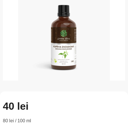
este
0,0
din
5
stele.
40 lei
Evaluare
80 lei / 100 ml
preţ: